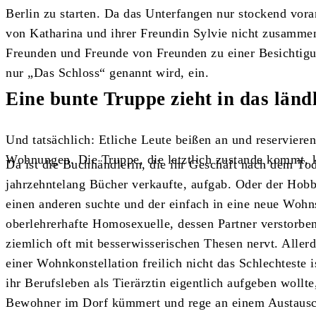
Berlin zu starten. Da das Unterfangen nur stockend vo
von Katharina und ihrer Freundin Sylvie nicht zusamm
Freunden und Freunde von Freunden zu einer Besichtigu
nur „Das Schloss“ genannt wird, ein.
Eine bunte Truppe zieht in das länd
Und tatsächlich: Etliche Leute beißen an und reserviere
Wohnungen. Die Truppe, die letztlich zustande kommt, k
Da ist die Buchhändlerin, die ihr Geschäft nach dem To
jahrzehntelang Bücher verkaufte, aufgab. Oder der Hobb
einen anderen suchte und der einfach in eine neue Wohnsi
oberlehrerhafte Homosexuelle, dessen Partner verstorbe
ziemlich oft mit besserwisserischen Thesen nervt. Allerd
einer Wohnkonstellation freilich nicht das Schlechteste 
ihr Berufsleben als Tierärztin eigentlich aufgeben wollt
Bewohner im Dorf kümmert und rege an einem Austausch 