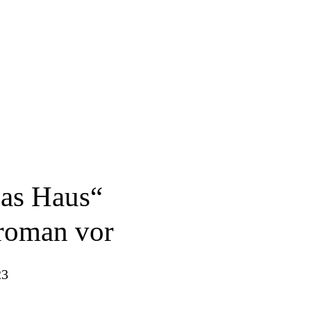
Das Haus“
sroman vor
23