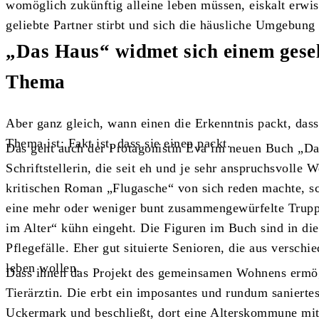
womöglich zukünftig alleine leben müssen, eiskalt erwis
geliebte Partner stirbt und sich die häusliche Umgebung 
„Das Haus“ widmet sich einem gesel
Thema
Aber ganz gleich, wann einen die Erkenntnis packt, das
Thema ist: Fakt ist, dass sie einen packt.
Das geht auch der Protagonistin Eva im neuen Buch „D
Schriftstellerin, die seit eh und je sehr anspruchsvolle 
kritischen Roman „Flugasche“ von sich reden machte, sc
eine mehr oder weniger bunt zusammengewürfelte Trup
im Alter“ kühn eingeht. Die Figuren im Buch sind in di
Pflegefälle. Eher gut situierte Senioren, die aus versch
leben wollen.
Dass ihnen das Projekt des gemeinsamen Wohnens ermögli
Tierärztin. Die erbt ein imposantes und rundum sanierte
Uckermark und beschließt, dort eine Alterskommune mit 