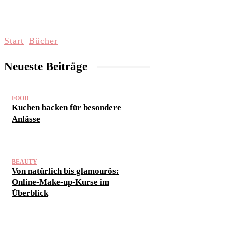
START
LIFESTYLE & WELLNESS
FAMI
Start
Bücher
Neueste Beiträge
FOOD
Kuchen backen für besondere
Anlässe
BEAUTY
Von natürlich bis glamourös:
Online-Make-up-Kurse im
Überblick