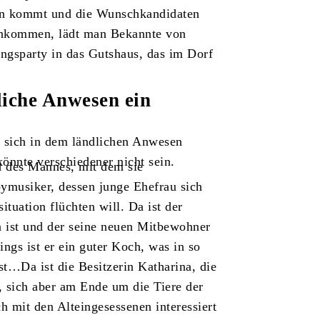
ran kommt und die Wunschkandidaten
enkommen, lädt man Bekannte von
ngsparty in das Gutshaus, das im Dorf
liche Anwesen ein
n sich in dem ländlichen Anwesen
önnte verschiedener nicht sein.
d des Mannes, mit dem sie
ymusiker, dessen junge Ehefrau sich
tuation flüchten will. Da ist der
n ist und der seine neuen Mitbewohner
ings ist er ein guter Koch, was in so
ist…Da ist die Besitzerin Katharina, die
e, sich aber am Ende um die Tiere der
mit den Alteingesessenen interessiert