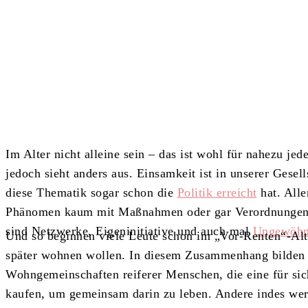
Teilen
Im Alter nicht alleine sein – das ist wohl für nahezu je
jedoch sieht anders aus. Einsamkeit ist in unserer Gesell
diese Thematik sogar schon die
Politik erreicht
hat. Alle
Phänomen kaum mit Maßnahmen oder gar Verordnungen 
sind Netzwerke, Eigeninitiative und auch mal
Ungewöhnl
Und so beginnen viele Leute schon im „Vor-Renten“-Alte
später wohnen wollen. In diesem Zusammenhang bilden
Wohngemeinschaften reiferer Menschen, die eine für si
kaufen, um gemeinsam darin zu leben. Andere indes werd