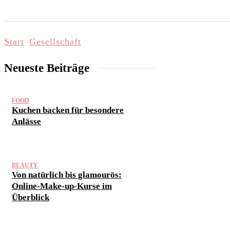
START
LIFESTYLE & WELLNESS
FAMI
Start
Gesellschaft
Neueste Beiträge
FOOD
Kuchen backen für besondere
Anlässe
BEAUTY
Von natürlich bis glamourös:
Online-Make-up-Kurse im
Überblick