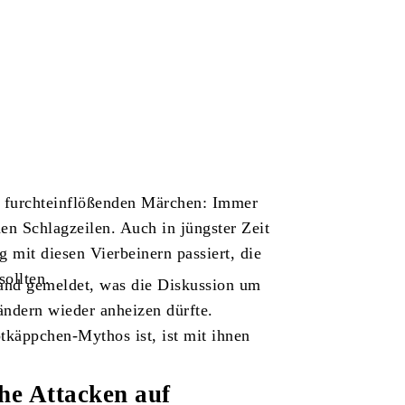
 furchteinflößenden Märchen: Immer
en Schlagzeilen. Auch in jüngster Zeit
it diesen Vierbeinern passiert, die
sollten.
land gemeldet, was die Diskussion um
ändern wieder anheizen dürfte.
tkäppchen-Mythos ist, ist mit ihnen
che Attacken auf