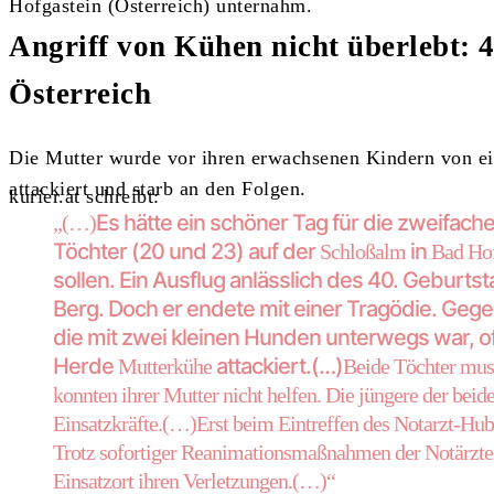
Hofgastein (Österreich) unternahm.
Angriff von Kühen nicht überlebt: 4
Österreich
Die Mutter wurde vor ihren erwachsenen Kindern von ei
attackiert und starb an den Folgen.
kurier.at schreibt:
Es hätte ein schöner Tag für die zweifach
„(…)
Töchter (20 und 23) auf der
in
Schloßalm
Bad Hof
sollen. Ein Ausflug anlässlich des 40. Geburt
Berg. Doch er endete mit einer Tragödie.
Gegen
die mit zwei kleinen Hunden unterwegs war, o
Herde
attackiert.(…)
Mutterkühe
Beide Töchter mus
konnten ihrer Mutter nicht helfen. Die jüngere der beide
Einsatzkräfte.(…)Erst beim Eintreffen des Notarzt-Hubs
Trotz sofortiger Reanimationsmaßnahmen der Notärzte 
Einsatzort ihren Verletzungen.(…)“