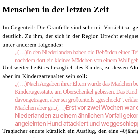
Menschen in der letzten Zeit
Im Gegenteil: Die Graufelle sind sehr mit Vorsicht zu ge
deutlich. Zu ihm, der sich in der Region Utrecht ereignet
unter anderem folgendes:
„(…)In den Niederlanden haben die Behörden einen Teil
nachdem dort ein kleines Mädchen von einem Wolf geb
Und weiter heißt es bezüglich des Kindes, zu dessen Al
aber im Kindergartenalter sein soll:
„(…)Nach Angaben ihrer Eltern wurde das Mädchen bei
Kindertagesstätte am Oberschenkel gebissen. Das Kind 
davongetragen, aber sei größtenteils „geschockt“, erklä
Erst vor zwei Wochen war e
Mädchen aber gut.(…)
Niederlanden
zu einem ähnlichen Vorfall geko
angeleinten Hund
attackiert und weggeschlepp
Tragischer endete kürzlich ein Ausflug, den eine 40jähr