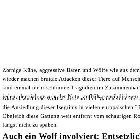
Teilen
Zornige Kühe, aggressive Bären und Wölfe wie aus dem
wieder machen brutale Attacken dieser Tiere auf Mensch
sind einmal mehr schlimme Tragödien im Zusammenhang m
jeden, der sich gern in der Natur aufhält, sensibilisieren 
Aktuell wird eine Wolfsattacke auf ein Mädchen in Hol
die Ansiedlung dieser Isegrims in vielen europäischen L
Obgleich diese Gattung weit entfernt vom schaurigen Ro
längst nicht zu spaßen.
Auch ein Wolf involviert: Entsetzli