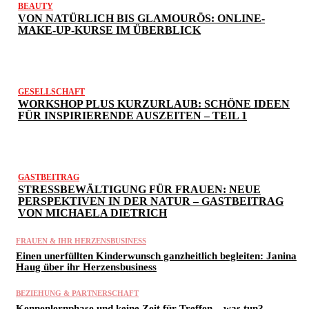
BEAUTY
VON NATÜRLICH BIS GLAMOURÖS: ONLINE-
MAKE-UP-KURSE IM ÜBERBLICK
GESELLSCHAFT
WORKSHOP PLUS KURZURLAUB: SCHÖNE IDEEN
FÜR INSPIRIERENDE AUSZEITEN – TEIL 1
GASTBEITRAG
STRESSBEWÄLTIGUNG FÜR FRAUEN: NEUE
PERSPEKTIVEN IN DER NATUR – GASTBEITRAG
VON MICHAELA DIETRICH
FRAUEN & IHR HERZENSBUSINESS
Einen unerfüllten Kinderwunsch ganzheitlich begleiten: Janina
Haug über ihr Herzensbusiness
BEZIEHUNG & PARTNERSCHAFT
Kennenlernphase und keine Zeit für Treffen – was tun?