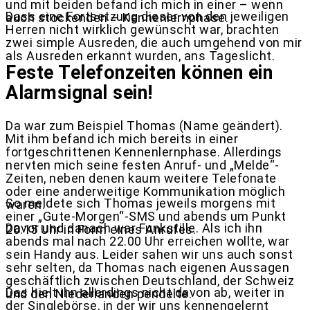
und mit beiden befand ich mich in einer – wenn
Dass eine Fortsetzung dieser von den jeweiligen
auch stockenden – Kennenlernphase.
Herren nicht wirklich gewünscht war, brachten
zwei simple Ausreden, die auch umgehend von mir
als Ausreden erkannt wurden, ans Tageslicht.
Feste Telefonzeiten können ein
Alarmsignal sein!
Da war zum Beispiel Thomas (Name geändert).
Mit ihm befand ich mich bereits in einer
fortgeschrittenen Kennenlernphase. Allerdings
nervten mich seine festen Anruf- und „Melde“-
Zeiten, neben denen kaum weitere Telefonate
oder eine anderweitige Kommunikation möglich
So meldete sich Thomas jeweils morgens mit
waren.
einer „Gute-Morgen“-SMS und abends um Punkt
Davor und danach war Funkstille. Als ich ihn
20.15 Uhr in Form eines Anrufes.
abends mal nach 22.00 Uhr erreichen wollte, war
sein Handy aus. Leider sahen wir uns auch sonst
sehr selten, da Thomas nach eigenen Aussagen
geschäftlich zwischen Deutschland, der Schweiz
Das hielt ihn allerdings nicht davon ab, weiter in
und den Niederlanden pendelte.
der Singlebörse, in der wir uns kennengelernt