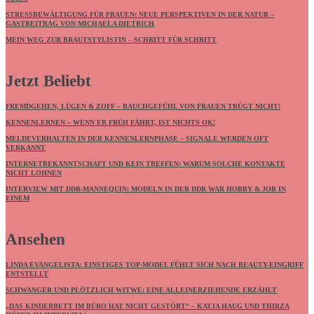
STRESSBEWÄLTIGUNG FÜR FRAUEN: NEUE PERSPEKTIVEN IN DER NATUR –
GASTBEITRAG VON MICHAELA DIETRICH
MEIN WEG ZUR BRAUTSTYLISTIN – SCHRITT FÜR SCHRITT
Jetzt Beliebt
FREMDGEHEN, LÜGEN & ZOFF – BAUCHGEFÜHL VON FRAUEN TRÜGT NICHT!
KENNENLERNEN – WENN ER FRÜH FÄHRT, IST NICHTS OK!
MELDEVERHALTEN IN DER KENNENLERNPHASE – SIGNALE WERDEN OFT
VERKANNT
INTERNETBEKANNTSCHAFT UND KEIN TREFFEN: WARUM SOLCHE KONTAKTE
NICHT LOHNEN
INTERVIEW MIT DDR-MANNEQUIN: MODELN IN DER DDR WAR HOBBY & JOB IN
EINEM
Ansehen
LINDA EVANGELISTA: EINSTIGES TOP-MODEL FÜHLT SICH NACH BEAUTY-EINGRIFF
ENTSTELLT
SCHWANGER UND PLÖTZLICH WITWE: EINE ALLEINERZIEHENDE ERZÄHLT
„DAS KINDERBETT IM BÜRO HAT NICHT GESTÖRT“ – KATJA HAUG UND THIRZA