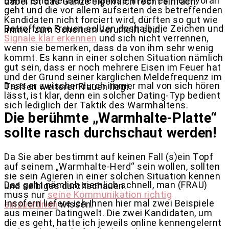
Denn: Eine Kennenlernphase, in der es nicht voran
dabei ist das Ganze eigentlich recht einfach.
geht und die vor allem aufseiten des betreffenden
Kandidaten nicht forciert wird, dürften so gut wie
Betroffene Frauen sollten deshalb die Zeichen und
immer zum Scheitern verurteilt sein.
Signale klar erkennen
und sich nicht verrennen,
wenn sie bemerken, dass da von ihm sehr wenig
kommt. Es kann in einer solchen Situation nämlich
gut sein, dass er noch mehrere Eisen im Feuer hat
und der Grund seiner kärglichen Meldefrequenz im
Dass er zwischendurch immer mal von sich hören
Treffen weiterer Frauen liegt.
lässt, ist klar, denn ein solcher Dating-Typ bedient
sich lediglich der Taktik des Warmhaltens.
Die berühmte „Warmhalte-Platte“
sollte rasch durchschaut werden!
Da Sie aber bestimmt auf keinen Fall (s)ein Topf
auf seinem „Warmhalte-Herd“ sein wollen, sollten
sie sein Agieren in einer solchen Situation kennen
Das geht nämlich ziemlich schnell, man (FRAU)
und selbiges durchschauen.
muss nur
seine Kommunikation richtig
Insofern liefere ich Ihnen hier mal zwei Beispiele
einzuordnen
wissen.
aus meiner Datingwelt. Die zwei Kandidaten, um
die es geht, hatte ich jeweils online kennengelernt