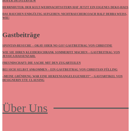
HÖFER IM INTERVIEW
HERRNHUTER: DER KULT-WEIHNACHTSSTERN HAT JETZT EIN EIGENES DEKO-HAUS
DAS RAUCHEN ENDGÜLTIG AUFGEBEN: NICHTRAUCHERCOACH RALF DERRA WEISS, W
IE!
Gastbeiträge
SPONTAN-BESUCHE – OKAY ODER NO GO? GASTBEITRAG VON CHRISTINE
WIE SIE IHREN KLEIDERSCHRANK SOMMERFIT MACHEN – GASTBEITRAG VON
JESSICA HASSENZAHL
FREUNDSCHAFT: DIE SACHE MIT DEN ZUGABTEILEN
BEI SICH SELBST ANKOMMEN – EIN GASTBEITRAG VON CHRISTIAN FÜLLING
„MEINE GRÜNDUNG WAR EINE HERZENSANGELEGENHEIT“ – GASTARTIKEL VON
DESIGNERIN UTE CLAUSING
Über Uns