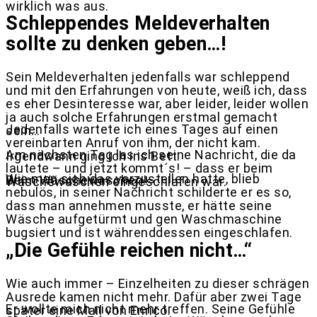
wirklich was aus.
Schleppendes Meldeverhalten
sollte zu denken geben…!
Sein Meldeverhalten jedenfalls war schleppend
und mit den Erfahrungen von heute, weiß ich, dass
es eher Desinteresse war, aber leider, leider wollen
ja auch solche Erfahrungen erstmal gemacht
Jedenfalls wartete ich eines Tages auf einen
sein…
vereinbarten Anruf von ihm, der nicht kam.
Am nächsten Tag las ich seine Nachricht, die da
Irgendwann ging ich ins Bett.
lautete – und jetzt kommt´s! – dass er beim
Wie man sich das vorzustellen hatte, blieb
Beim Wäschewaschen!
Wäschewaschen eingeschlafen war.
nebulös, in seiner Nachricht schilderte er es so,
dass man annehmen musste, er hätte seine
Wäsche aufgetürmt und gen Waschmaschine
bugsiert und ist währenddessen eingeschlafen.
„Die Gefühle reichen nicht…“
Wie auch immer – Einzelheiten zu dieser schrägen
Ausrede kamen nicht mehr. Dafür aber zwei Tage
Er wollte mich nicht mehr treffen. Seine Gefühle
später eine Mail von Enrico.