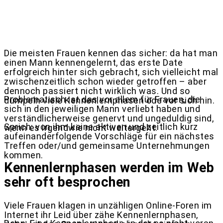
Die meisten Frauen kennen das sicher: da hat man
einen Mann kennengelernt, das erste Date
erfolgreich hinter sich gebracht, sich vielleicht mal
zwischenzeitlich schon wieder getroffen – aber
dennoch passiert nicht wirklich was. Und so
Problematisch ist das vor allem für Frauen, die
dümpeln viele Kennenlernphasen öde vor sich hin.
sich in den jeweiligen Mann verliebt haben und
verständlicherweise genervt und ungeduldig sind,
Sprich: von ihm keine aktiven und zeitlich kurz
wenn es irgendwie nicht weitergeht.
aufeinanderfolgende Vorschläge für ein nächstes
Treffen oder/und gemeinsame Unternehmungen
kommen.
Kennenlernphasen werden im Web
sehr oft besprochen
Viele Frauen klagen in unzähligen Online-Foren im
Internet ihr Leid über zähe Kennenlernphasen,