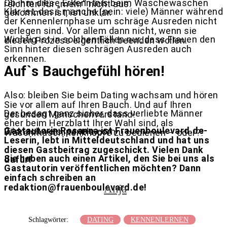
Ob ihm diese Erkenntnis beim Wäschewaschen
reichten für „mehr“ nicht aus.
Klar ist, dass manche (nein: viele) Männer während
gekommen ist, ist unklar.
der Kennenlernphase um schräge Ausreden nicht
verlegen sind. Vor allem dann nicht, wenn sie
Wichtig ist in solchen Fällen nur, dass Frauen den
diesen Prozess eigentlich beenden wollen.
Sinn hinter diesen schrägen Ausreden auch
erkennen.
Auf`s Bauchgefühl hören!
Also: bleiben Sie beim Dating wachsam und hören
Sie vor allem auf Ihren Bauch. Und auf Ihren
Der besagt ganz sicher, dass verliebte Männer
gesunden Menschenverstand!
eher beim Herzblatt Ihrer Wahl sind, als
Gastautorin Rosanna ist Frauenboulevard.de-
Bildnachweis: pexels.com
Waschmaschinenknöpfe zu bedienen – oder?!
Leserin, lebt in Mitteldeutschland und hat uns
diesen Gastbeitrag zugeschickt. Vielen Dank
Sie haben auch einen Artikel, den Sie bei uns als
dafür!
Gastautorin veröffentlichen möchten? Dann
einfach schreiben an
redaktion@frauenboulevard.de!
Anja
Schlagwörter:
DATING
KENNENLERNEN