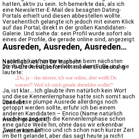
hatten, aktiv zu sein. Ich bemerkte das, als ich
eine Newsletter-E-Mail des besagten Dating-
Portals erhielt und diesen abbestellen wollte.
Versehentlich gelangte ich jedoch mit einem Klick
auf das Portal, direkt in der großen Kandidaten-
Galerie. Und siehe da: sein Profil wurde sofort als
eines der Profile, die gerade online sind, angezeigt.
Ausreden, Ausreden, Ausreden…
Natürlich konfrontierte ich ihn beim nächsten
Nachtigall ick hör Dir trapsen!
Die Ausrede folgte freilich auf dem Fuße und sie
20.15-Uhr-Anruf sofort mit meiner Entdeckung.
lautete:
„Du, ja – das stimmt, ich war online, aber weißt Du
warum?! Weil ich mich gerade abmelden wollte!“
Ja, ist klar….Ich glaubte ihm natürlich kein Wort
und diese Kennenlernphase hatte sich somit auch
Dass diese plumpe Ausrede allerdings noch
überlebt.
getoppt werden sollte, erfuhr ich bei einem
anderen Kandidaten – Enrico (Name natürlich
Auch hier zog sich die Kennenlernphase schon
wieder geändert!).
eine ganze Weile hin, ohne dass wir erkennbar
Zwar waren Enrico und ich schon nach kurzer Zeit
„weiter kamen“.
im Bett gelandet, aber das sagt heute ja nicht