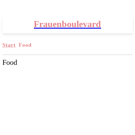
Frauenboulevard
Start
Food
Food
ALLGEMEIN
AUSFLUGS-TIPPS
BEAUTY
BERUFSLEBEN
BEZIEHUNG & PARTNERSCHAFT