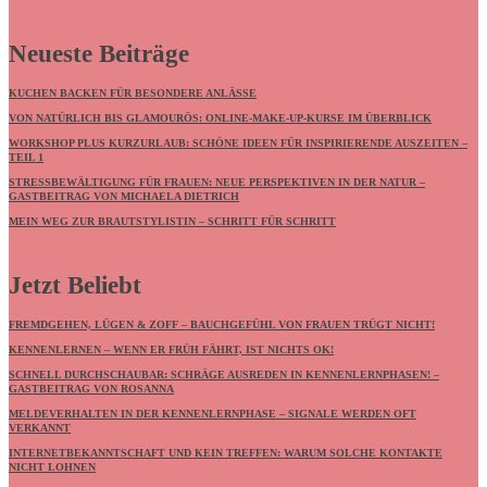
Neueste Beiträge
KUCHEN BACKEN FÜR BESONDERE ANLÄSSE
VON NATÜRLICH BIS GLAMOURÖS: ONLINE-MAKE-UP-KURSE IM ÜBERBLICK
WORKSHOP PLUS KURZURLAUB: SCHÖNE IDEEN FÜR INSPIRIERENDE AUSZEITEN –
TEIL 1
STRESSBEWÄLTIGUNG FÜR FRAUEN: NEUE PERSPEKTIVEN IN DER NATUR –
GASTBEITRAG VON MICHAELA DIETRICH
MEIN WEG ZUR BRAUTSTYLISTIN – SCHRITT FÜR SCHRITT
Jetzt Beliebt
FREMDGEHEN, LÜGEN & ZOFF – BAUCHGEFÜHL VON FRAUEN TRÜGT NICHT!
KENNENLERNEN – WENN ER FRÜH FÄHRT, IST NICHTS OK!
SCHNELL DURCHSCHAUBAR: SCHRÄGE AUSREDEN IN KENNENLERNPHASEN! –
GASTBEITRAG VON ROSANNA
MELDEVERHALTEN IN DER KENNENLERNPHASE – SIGNALE WERDEN OFT
VERKANNT
INTERNETBEKANNTSCHAFT UND KEIN TREFFEN: WARUM SOLCHE KONTAKTE
NICHT LOHNEN