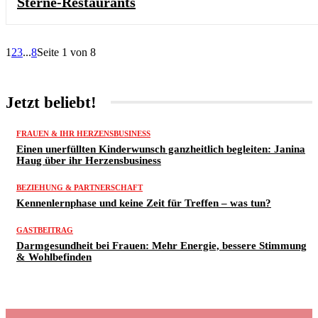
Sterne-Restaurants
1
2
3
...
8
Seite 1 von 8
Jetzt beliebt!
FRAUEN & IHR HERZENSBUSINESS
Einen unerfüllten Kinderwunsch ganzheitlich begleiten: Janina
Haug über ihr Herzensbusiness
BEZIEHUNG & PARTNERSCHAFT
Kennenlernphase und keine Zeit für Treffen – was tun?
GASTBEITRAG
Darmgesundheit bei Frauen: Mehr Energie, bessere Stimmung
& Wohlbefinden