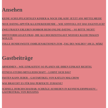
Ansehen
KEINE SCHULPFLICHTIGEN KINDER & NOCH URLAUB? JETZT ANS MITTELMEER!
NEUE DATING-APP FÜR ALLEINERZIEHENDE – WIE SINNVOLL IST DAS EIGENTLICH?
ZWEI FRAUEN ERLEBEN HORROR BEIM ONLINE-DATING – SO BITTE NICHT!
SHITSTORM GEGEN FRAU, DIE ALS HOCHZEITSGAST WEISSES KLEID TRAGEN W
OLLTE
TOLLE BUNDESWEITE FAMILIENAKTIONEN ZUM „TAG DES WALDES“ AM 21. MÄRZ
Gastbeiträge
ABNEHMEN – WIE EINKAUFEN? SO PLANEN SIE IHREN EINKAUF RICHTIG
FITNESS-STUDIO-MITGLIEDSCHAFT – LOHNT SICH DAS?
FASTEN KANN JEDER – GASTARTIKEL VON KATLEN MALCHOW
WAS BRAUCHT ES FÜR DAS PERFEKTE ZUHAUSE?
SCHNELL DURCHSCHAUBAR: SCHRÄGE AUSREDEN IN KENNENLERNPHASEN! –
GASTBEITRAG VON ROSANNA