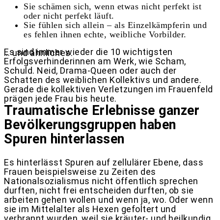
Sie schämen sich, wenn etwas nicht perfekt ist
oder nicht perfekt läuft.
Sie fühlen sich allein – als Einzelkämpferin und
es fehlen ihnen echte, weibliche Vorbilder.
Es sind immer wieder die 10 wichtigsten
… und ähnliches.
Erfolgsverhinderinnen am Werk, wie Scham,
Schuld. Neid, Drama-Queen oder auch der
Schatten des weiblichen Kollektivs und andere.
Gerade die kollektiven Verletzungen im Frauenfeld
prägen jede Frau bis heute.
Traumatische Erlebnisse ganzer
Bevölkerungsgruppen haben
Spuren hinterlassen
Es hinterlässt Spuren auf zellulärer Ebene, dass
Frauen beispielsweise zu Zeiten des
Nationalsozialismus nicht öffentlich sprechen
durften, nicht frei entscheiden durften, ob sie
arbeiten gehen wollen und wenn ja, wo. Oder wenn
sie im Mittelalter als Hexen gefoltert und
verbrannt wurden, weil sie kräuter- und heilkundig