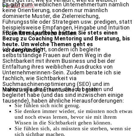
Es gibt zum weiblichen Unternehmertum nämlich
verläuft.
keine Orientierung, sondern nur männlich
dominierte Muster, die Zielerreichung,
Führungsstile oder Strategien usw. predigen, statt
beispielsweise Empfangen, Hingabe und Intuition
FB: In Ihrer Laufbahn hatten Sie stets einen
in den Mittelpunkt zu stellen.
Bezug zu
Coaching
Mentoring und Beratung, bis
heute. Um welche Themen geht es
Ich coache nicht, sondern ich begleite
vordergründig?
selbstständige Frauen auf dem Weg in die
Sichtbarkeit mit ihrem Business und bei der
Entfaltung ihres weiblichen Ausdrucks von
Unternehmerinnen-Sein. Zudem berate ich sie
fachlich, wie Sichtbarkeit via
Suchmaschinenoptimierung (SEO) und im
Nahezu alle der Frauen, die ich beraten und
Marketing auf authentische Art geht.
begleitet habe (und das sind inzwischen einige
tausende), haben ähnliche Herausforderungen:
Sie fühlen sich nicht genug.
Sie denken immer wieder, sie müssten noch etwas
und noch etwas lernen, bevor sie mit ihrem
Wissen in die Sichtbarkeit gehen können.
Sie fühlen sich, als müssten sie sterben, wenn sie
sich sichtbar machen.