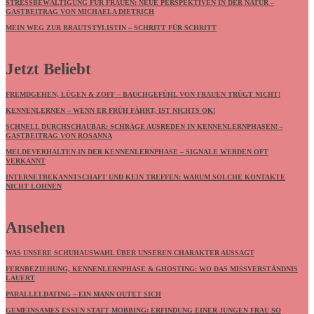
STRESSBEWÄLTIGUNG FÜR FRAUEN: NEUE PERSPEKTIVEN IN DER NATUR –
GASTBEITRAG VON MICHAELA DIETRICH
MEIN WEG ZUR BRAUTSTYLISTIN – SCHRITT FÜR SCHRITT
Jetzt Beliebt
FREMDGEHEN, LÜGEN & ZOFF – BAUCHGEFÜHL VON FRAUEN TRÜGT NICHT!
KENNENLERNEN – WENN ER FRÜH FÄHRT, IST NICHTS OK!
SCHNELL DURCHSCHAUBAR: SCHRÄGE AUSREDEN IN KENNENLERNPHASEN! –
GASTBEITRAG VON ROSANNA
MELDEVERHALTEN IN DER KENNENLERNPHASE – SIGNALE WERDEN OFT
VERKANNT
INTERNETBEKANNTSCHAFT UND KEIN TREFFEN: WARUM SOLCHE KONTAKTE
NICHT LOHNEN
Ansehen
WAS UNSERE SCHUHAUSWAHL ÜBER UNSEREN CHARAKTER AUSSAGT
FERNBEZIEHUNG, KENNENLERNPHASE & GHOSTING: WO DAS MISSVERSTÄNDNIS L
AUERT
PARALLELDATING – EIN MANN OUTET SICH
GEMEINSAMES ESSEN STATT MOBBING: ERFINDUNG EINER JUNGEN FRAU SO