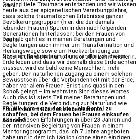
Da sind tiefe Traumata entstanden und wir wissen
waren.
heute aus der epigenetischen Vererbungslehre,
dass solche traumatischen Erlebnisse ganzer
Bevölkerungsgruppen (hier: die der damals
lebenden Frauen) Spuren in den nachfolgenden
Generationen hinterlassen: bei den Frauen von
Deshalb geht es in meinen Beratungen und
heute.
Begleitungen auch immer um Transformation und
Heilungswege sowie um Rückverbindung zur
Ohne ein Bewusstsein, dass wir alle von dieser
Natur. Denn die Natur ist unser aller Lehrmeisterin.
Erde leben und dass wir deshalb diese Erde achten
müssen
, wird es bald keine Menschheit mehr
geben. Den natürlichen Zugang zu einem solchen
Bewusstsein über die Verbundenheit mit der Erde,
haben vor allem Frauen. Er ist uns quasi in den
Schoß gelegt – im wahrsten Sinn dieses Wortes.
Auch das ist stets Teil meiner Beratungen und
Begleitungen: die Verbindung zur Natur und wie
FB: Wie kam es zu der Idee, ein Portal zu
Frauen das im Business leben können.
schaffen, bei dem Frauen bei Frauen einkaufen
Aus all diesen Erfahrungen in über 23 Jahren und
können?
der intensiven Begleitung von Frauen in einem
Mentoringprogramm, das ich 7 Jahre angeboten
habe und in dem ich täglich (ohne einen einzigen