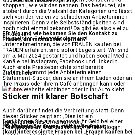
Anbieterin einkaufen gehen.
shoppen“, wie wir das nennen. Das bedeutet, sie
stöbert durch die Vielzahl der Kategorien und lässt
sich von den vielen verschiedenen Anbieterinnen
inspirieren. Denn viele Selbstständigkeiten sind
noch nicht einmal bekannt! Da gibt es also viel zu
FB: Wo und wie bekamen Sie den Kontakt zu
entdecken.
Die meisten Selbstständigen und
Frauen, die mitmachen wollten?
Unternehmerinnen, die von FRAUEN kaufen bei
FRAUEN erfahren, sind sofort begeistert. Wir sind
am 5. Mai 2024 gestartet und haben Social Media
Kanäle bei Instagram, Facebook und LinkedIn.
Auch erste Presseberichte sind bereits
Zudem bekommt jede Anbieterin einen
erschienen.
Statement-Sticker, den sie an ihrem Laden oder an
ihre Praxis oder ihrem Café anbringen kann oder
auf ihre Website einbindet oder in ihr Auto klebt.
Sticker mit klarer Botschaft
Auch darüber findet die Verbreitung statt. Denn
dieser Sticker zeigt an: „Dies ist ein
Dort können Sie also bewusst Ihr Geld bei einer
frauengeführtes Unternehmen.“
FB: Können Sie sagen, welche Branchen
„Kaufe bei einer Frau – stärke eine Frau.“
Frau ausgeben. Und das ist auch unser Slogan:
(kauf)interessierte Frauen bei „Frauen kaufen bei