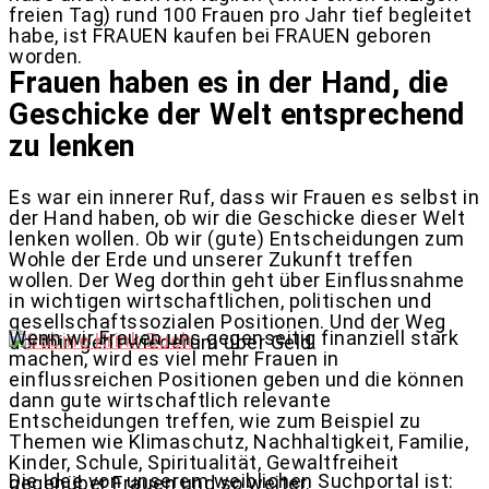
freien Tag) rund 100 Frauen pro Jahr tief begleitet
habe, ist FRAUEN kaufen bei FRAUEN geboren
worden.
Frauen haben es in der Hand, die
Geschicke der Welt entsprechend
zu lenken
Es war ein innerer Ruf, dass wir Frauen es selbst in
der Hand haben, ob wir die Geschicke dieser Welt
lenken wollen. Ob wir (gute) Entscheidungen zum
Wohle der Erde und unserer Zukunft treffen
wollen. Der Weg dorthin geht über Einflussnahme
in wichtigen wirtschaftlichen, politischen und
gesellschaftssozialen Positionen. Und der Weg
Wenn wir Frauen uns gegenseitig finanziell stark
dorthin geht wiederum über Geld.
machen, wird es viel mehr Frauen in
einflussreichen Positionen geben und die können
dann gute wirtschaftlich relevante
Entscheidungen treffen, wie zum Beispiel zu
Themen wie Klimaschutz, Nachhaltigkeit, Familie,
Kinder, Schule, Spiritualität, Gewaltfreiheit
Die Idee von unserem weiblichen Suchportal ist:
gegenüber Frauen und so weiter.