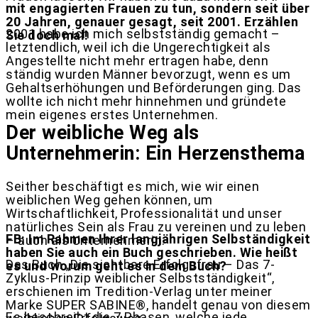
mit engagierten Frauen zu tun, sondern seit über
20 Jahren, genauer gesagt, seit 2001. Erzählen
2001 habe ich mich selbstständig gemacht –
Sie doch mal!
letztendlich, weil ich die Ungerechtigkeit als
Angestellte nicht mehr ertragen habe, denn
ständig wurden Männer bevorzugt, wenn es um
Gehaltserhöhungen und Beförderungen ging. Das
wollte ich nicht mehr hinnehmen und gründete
mein eigenes erstes Unternehmen.
Der weibliche Weg als
Unternehmerin: Ein Herzensthema
Seither beschäftigt es mich, wie wir einen
weiblichen Weg gehen können, um
Wirtschaftlichkeit, Professionalität und unser
natürliches Sein als Frau zu vereinen und zu leben
FB: Im Rahmen Ihrer langjährigen Selbständigkeit
– auch als Unternehmerin.
haben Sie auch ein Buch geschrieben. Wie heißt
Das Buch „Die sichtbare Erfolgsfrau – Das 7-
es und worum geht es in dem Buch?
Zyklus-Prinzip weiblicher Selbstständigkeit“,
erschienen im Tredition-Verlag unter meiner
Marke SUPER SABINE®, handelt genau von diesem
Es beschreibt die 7 Phasen, welche jede