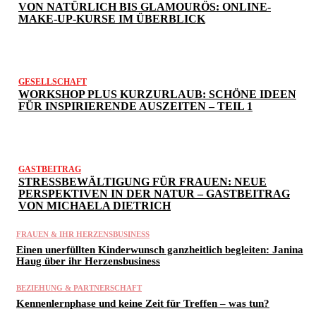
VON NATÜRLICH BIS GLAMOURÖS: ONLINE-
MAKE-UP-KURSE IM ÜBERBLICK
GESELLSCHAFT
WORKSHOP PLUS KURZURLAUB: SCHÖNE IDEEN
FÜR INSPIRIERENDE AUSZEITEN – TEIL 1
GASTBEITRAG
STRESSBEWÄLTIGUNG FÜR FRAUEN: NEUE
PERSPEKTIVEN IN DER NATUR – GASTBEITRAG
VON MICHAELA DIETRICH
FRAUEN & IHR HERZENSBUSINESS
Einen unerfüllten Kinderwunsch ganzheitlich begleiten: Janina
Haug über ihr Herzensbusiness
BEZIEHUNG & PARTNERSCHAFT
Kennenlernphase und keine Zeit für Treffen – was tun?