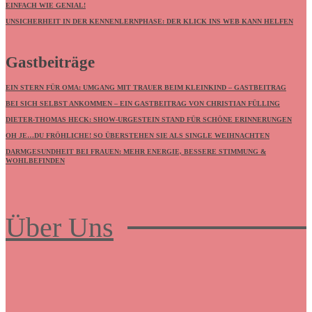
EINFACH WIE GENIAL!
UNSICHERHEIT IN DER KENNENLERNPHASE: DER KLICK INS WEB KANN HELFEN
Gastbeiträge
EIN STERN FÜR OMA: UMGANG MIT TRAUER BEIM KLEINKIND – GASTBEITRAG
BEI SICH SELBST ANKOMMEN – EIN GASTBEITRAG VON CHRISTIAN FÜLLING
DIETER-THOMAS HECK: SHOW-URGESTEIN STAND FÜR SCHÖNE ERINNERUNGEN
OH JE…DU FRÖHLICHE! SO ÜBERSTEHEN SIE ALS SINGLE WEIHNACHTEN
DARMGESUNDHEIT BEI FRAUEN: MEHR ENERGIE, BESSERE STIMMUNG &
WOHLBEFINDEN
Über Uns
Frauenboulevard