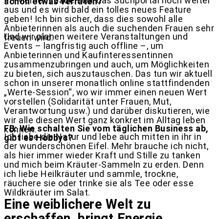
Im Moment bauen wir das Suchportal noch weiter
schon etwas verraten?
aus und es wird bald ein tolles neues Feature
geben! Ich bin sicher, dass dies sowohl alle
Anbieterinnen als auch die suchenden Frauen sehr
Und wir planen weitere Veranstaltungen und
freuen wird.
Events – langfristig auch offline –, um
Anbieterinnen und Kaufinteressentinnen
zusammenzubringen und auch, um Möglichkeiten
zu bieten, sich auszutauschen. Das tun wir aktuell
schon in unserer monatlich online stattfindenden
„Werte-Session“, wo wir immer einen neuen Wert
vorstellen (Solidarität unter Frauen, Mut,
Verantwortung usw.) und darüber diskutieren, wie
wir alle diesen Wert ganz konkret im Alltag leben
FB: Wie schalten Sie vom täglichen Business ab,
können.
Ich liebe die Natur und lebe auch mitten in ihr in
gibt es Hobbys?
der wunderschönen Eifel. Mehr brauche ich nicht,
als hier immer wieder Kraft und Stille zu tanken
und mich beim Kräuter-Sammeln zu erden. Denn
ich liebe Heilkräuter und sammle, trockne,
räuchere sie oder trinke sie als Tee oder esse
Wildkräuter im Salat.
Eine weiblichere Welt zu
erschaffen, bringt Energie