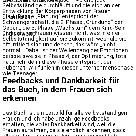
weiblichen Erfolgsweg.
Selbstständige durchläuft und die sich an der
Entwicklung der Körperphasen von Frauen
Die 1. Phase „Planung“ entspricht der
orientieren:
Schwangerschaft, die 2. Phase „Gründung“ der
Geburt, die 3. Phase „Wachstum“ dem Kind-Sein
Die meisten Frauen wissen nicht, was in einer
und so weiter.
Selbstständigkeit auf sie zukommt, weshalb sie
oft irritiert sind und denken, das wäre „nicht
normal“. Dabei ist der Wellengang der Emotionen
beispielsweise in Phase 4, der Optimierung, total
natürlich, denn diese Phase entspricht der
Pubertät! Wir fühlen in dieser Unternehmensphase
wie Teenager.
Feedbacks und Dankbarkeit für
das Buch, in dem Frauen sich
erkennen
Das Buch ist ein Leitbild für alle selbstständigen
Frauen und ich habe unzählige Feedbacks
erhalten, die voller Dankbarkeit sind, weil die
Frauen aufatmen, da sie endlich erkennen, dass
alles gut ist, wie es verläuft, weil es weiblich