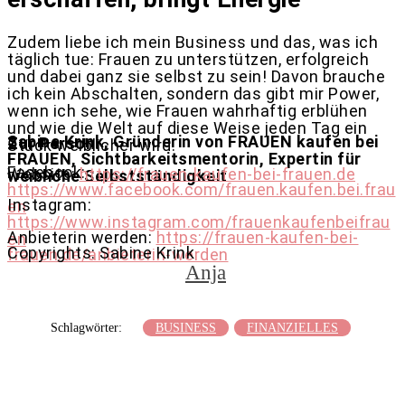
Zudem liebe ich mein Business und das, was ich
täglich tue: Frauen zu unterstützen, erfolgreich
und dabei ganz sie selbst zu sein! Davon brauche
ich kein Abschalten, sondern das gibt mir Power,
wenn ich sehe, wie Frauen wahrhaftig erblühen
und wie die Welt auf diese Weise jeden Tag ein
Sabine Krink, Gründerin von FRAUEN kaufen bei
Zur Person:
Stück weiblicher wird.
FRAUEN, Sichtbarkeitsmentorin, Expertin für
Facebook:
Website:
https://frauen-kaufen-bei-frauen.de
weibliche Selbstständigkeit
https://www.facebook.com/frauen.kaufen.bei.frau
Instagram:
en
https://www.instagram.com/frauenkaufenbeifrau
Anbieterin werden:
https://frauen-kaufen-bei-
en
Copyrights: Sabine Krink
frauen.de/anbieterin-werden
Anja
Schlagwörter:
BUSINESS
FINANZIELLES