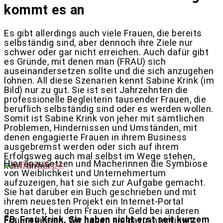
kommt es an
Es gibt allerdings auch viele Frauen, die bereits
selbständig sind, aber dennoch ihre Ziele nur
schwer oder gar nicht erreichen. Auch dafür gibt
es Gründe, mit denen man (FRAU) sich
auseinandersetzen sollte und die sich anzugehen
lohnen. All diese Szenarien kennt Sabine Krink (im
Bild) nur zu gut. Sie ist seit Jahrzehnten die
professionelle Begleiterin tausender Frauen, die
beruflich selbständig sind oder es werden wollen.
Somit ist Sabine Krink von jeher mit sämtlichen
Problemen, Hindernissen und Umständen, mit
denen engagierte Frauen in ihrem Business
ausgebremst werden oder sich auf ihrem
Erfolgsweg auch mal selbst im Wege stehen,
Hier anzusetzen und Macherinnen die Symbiose
konfrontiert.
von Weiblichkeit und Unternehmertum
aufzuzeigen, hat sie sich zur Aufgabe gemacht.
Sie hat darüber ein Buch geschrieben und mit
ihrem neuesten Projekt ein Internet-Portal
gestartet, bei dem Frauen ihr Geld bei anderen
FB: Frau Krink, Sie haben nicht erst seit kurzem
Frauen lassen. Wir haben sie dazu interviewt: