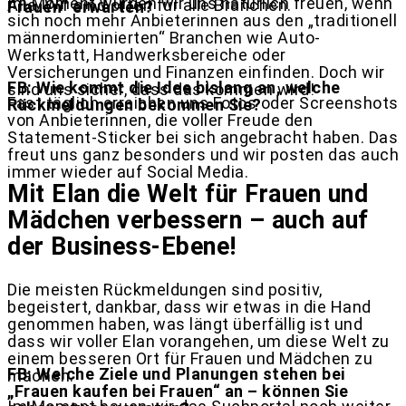
Im Moment würden wir uns natürlich freuen, wenn
Alle. Wir sind offen für alle Branchen.
Frauen“ erwarten?
sich noch mehr Anbieterinnen aus den „traditionell
männerdominierten“ Branchen wie Auto-
Werkstatt, Handwerksbereiche oder
Versicherungen und Finanzen einfinden. Doch wir
FB: Wie kommt die Idee bislang an, welche
sind uns sicher, dass das kommen wird!
Fast täglich erreichen uns Fotos oder Screenshots
Rückmeldungen bekommen Sie?
von Anbieterinnen, die voller Freude den
Statement-Sticker bei sich angebracht haben. Das
freut uns ganz besonders und wir posten das auch
immer wieder auf Social Media.
Mit Elan die Welt für Frauen und
Mädchen verbessern – auch auf
der Business-Ebene!
Die meisten Rückmeldungen sind positiv,
begeistert, dankbar, dass wir etwas in die Hand
genommen haben, was längt überfällig ist und
dass wir voller Elan vorangehen, um diese Welt zu
einem besseren Ort für Frauen und Mädchen zu
FB: Welche Ziele und Planungen stehen bei
machen.
„Frauen kaufen bei Frauen“ an – können Sie