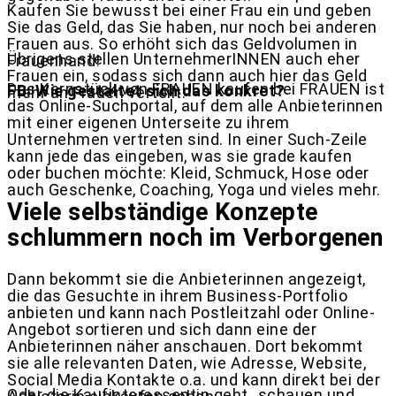
Kaufen Sie bewusst bei einer Frau ein und geben
Sie das Geld, das Sie haben, nur noch bei anderen
Frauen aus. So erhöht sich das Geldvolumen in
Übrigens stellen UnternehmerINNEN auch eher
Frauenhand!
Frauen ein, sodass sich dann auch hier das Geld
Das Kernstück von FRAUEN kaufen bei FRAUEN ist
FB: Wie gestaltet sich das konkret?
mehr an Frauen verteilt.
das Online-Suchportal, auf dem alle Anbieterinnen
mit einer eigenen Unterseite zu ihrem
Unternehmen vertreten sind. In einer Such-Zeile
kann jede das eingeben, was sie grade kaufen
oder buchen möchte: Kleid, Schmuck, Hose oder
auch Geschenke, Coaching, Yoga und vieles mehr.
Viele selbständige Konzepte
schlummern noch im Verborgenen
Dann bekommt sie die Anbieterinnen angezeigt,
die das Gesuchte in ihrem Business-Portfolio
anbieten und kann nach Postleitzahl oder Online-
Angebot sortieren und sich dann eine der
Anbieterinnen näher anschauen. Dort bekommt
sie alle relevanten Daten, wie Adresse, Website,
Social Media Kontakte o.a. und kann direkt bei der
Oder die Kaufinteressentin geht „schauen und