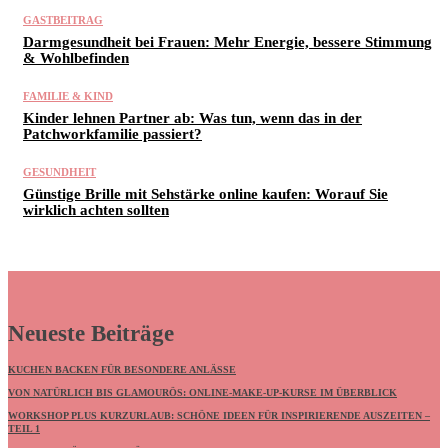
GASTBEITRAG
Darmgesundheit bei Frauen: Mehr Energie, bessere Stimmung
& Wohlbefinden
FAMILIE & KIND
Kinder lehnen Partner ab: Was tun, wenn das in der
Patchworkfamilie passiert?
GESUNDHEIT
Günstige Brille mit Sehstärke online kaufen: Worauf Sie
wirklich achten sollten
Neueste Beiträge
KUCHEN BACKEN FÜR BESONDERE ANLÄSSE
VON NATÜRLICH BIS GLAMOURÖS: ONLINE-MAKE-UP-KURSE IM ÜBERBLICK
WORKSHOP PLUS KURZURLAUB: SCHÖNE IDEEN FÜR INSPIRIERENDE AUSZEITEN –
TEIL 1