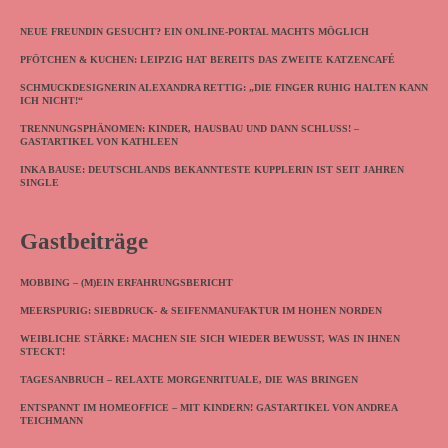
NEUE FREUNDIN GESUCHT? EIN ONLINE-PORTAL MACHTS MÖGLICH
PFÖTCHEN & KUCHEN: LEIPZIG HAT BEREITS DAS ZWEITE KATZENCAFÉ
SCHMUCKDESIGNERIN ALEXANDRA RETTIG: „DIE FINGER RUHIG HALTEN KANN
ICH NICHT!“
TRENNUNGSPHÄNOMEN: KINDER, HAUSBAU UND DANN SCHLUSS! –
GASTARTIKEL VON KATHLEEN
INKA BAUSE: DEUTSCHLANDS BEKANNTESTE KUPPLERIN IST SEIT JAHREN
SINGLE
Gastbeiträge
MOBBING – (M)EIN ERFAHRUNGSBERICHT
MEERSPURIG: SIEBDRUCK- & SEIFENMANUFAKTUR IM HOHEN NORDEN
WEIBLICHE STÄRKE: MACHEN SIE SICH WIEDER BEWUSST, WAS IN IHNEN
STECKT!
TAGESANBRUCH – RELAXTE MORGENRITUALE, DIE WAS BRINGEN
ENTSPANNT IM HOMEOFFICE – MIT KINDERN! GASTARTIKEL VON ANDREA
TEICHMANN