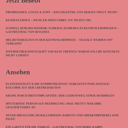
Jetzt Beliebt
FREMDGEHEN, LÜGEN & ZOFF – BAUCHGEFÜHL VON FRAUEN TRÜGT NICHT!
KENNENLERNEN – WENN ER FRÜH FÄHRT, IST NICHTS OK!
SCHNELL DURCHSCHAUBAR: SCHRÄGE AUSREDEN IN KENNENLERNPHASEN! –
GASTBEITRAG VON ROSANNA
MELDEVERHALTEN IN DER KENNENLERNPHASE – SIGNALE WERDEN OFT
VERKANNT
INTERNETBEKANNTSCHAFT UND KEIN TREFFEN: WARUM SOLCHE KONTAKTE
NICHT LOHNEN
Ansehen
KLEINANZEIGEN & DIE KOMMUNIKATION: VERKAUFEN FEHLANZEIGE!
KOLUMNE AUS DER CHEFREDAKTION
KRANK DURCH BRUSTIMPLANTATE: DER LEIDENSWEG EINER 30JÄHRIGEN
MYSTERIÖSE PERSON AUF BEERDIGUNG: FRAU BIETET MAKABRE
GESCHÄFTSIDEE AN
NEUER DRESSCODE AM BALLERMANN: BARFUSS UND OBERKÖRPERFREI SIND P
ASSÉ!
EIN GARTEN FÜR DIE FAMILIE – GASTBEITRAG VON DORIS KAMPS