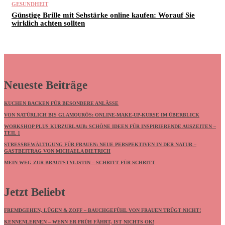
GESUNDHEIT
Günstige Brille mit Sehstärke online kaufen: Worauf Sie
wirklich achten sollten
Neueste Beiträge
KUCHEN BACKEN FÜR BESONDERE ANLÄSSE
VON NATÜRLICH BIS GLAMOURÖS: ONLINE-MAKE-UP-KURSE IM ÜBERBLICK
WORKSHOP PLUS KURZURLAUB: SCHÖNE IDEEN FÜR INSPIRIERENDE AUSZEITEN –
TEIL 1
STRESSBEWÄLTIGUNG FÜR FRAUEN: NEUE PERSPEKTIVEN IN DER NATUR –
GASTBEITRAG VON MICHAELA DIETRICH
MEIN WEG ZUR BRAUTSTYLISTIN – SCHRITT FÜR SCHRITT
Jetzt Beliebt
FREMDGEHEN, LÜGEN & ZOFF – BAUCHGEFÜHL VON FRAUEN TRÜGT NICHT!
KENNENLERNEN – WENN ER FRÜH FÄHRT, IST NICHTS OK!