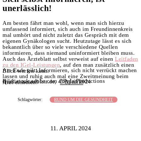
unerlässlich!
Am besten fährt man wohl, wenn man sich hierzu
umfassend informiert, sich auch im Freundinnenkreis
mal umhört und nicht zuletzt das Gespräch mit dem
eigenen Gynäkologen sucht. Heutzutage lässt es sich
bekanntlich über so viele verschiedene Quellen
informieren, dass niemand uninformiert bleiben muss.
Auch das Ärzteblatt selbst verweist auf einen
Leitfaden
zu den IGel-Leistungen
, auf den man zusätzlich einen
Am Ende gilt: Informieren, sich nicht verrückt machen
Blick werfen kann.
lassen und ruhig auch mal eine Zweitmeinung beim
Melanie
Bild: stock.adobe.com / Syda Productions
Quelle: aerzteblatt.de, 4. April 2024
Arzt einholen!
Schlagwörter:
RUND UM DIE GESUNDHEIT
11. APRIL 2024