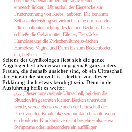
dass die Frauenärztinnen und -ärzte keinen
eingeschränkten „Ultraschall der Eierstöcke zur
Früherkennung von Krebs“ anböten. Die benannte
Selbstzahlerleistung sei vielmehr „eine umfassende
Ultraschalluntersuchung des kleinen Beckens. Diese
schließe die Gebärmutter, Eileiter, Eierstöcke,
Harnblase und die Zwischenräume zwischen
Harnblase, Vagina und Darm bis zum Beckenboden
ein, hieß es.(…)“
Seitens der Gynäkologen liest sich die ganze
Angelegenheit also erwartungsgemäß ganz anders.
Frauen, die deshalb unsicher sind, ob ein Ultraschall
der Eierstöcke sinnvoll ist, dürften von dieser
Erklärung doch etwas beruhigt sein. Denn in der
Ausführung heißt es weiter:
„(…)Dieser transvaginale Ultraschall, bei dem die
Situation im gesamten kleinen Becken untersucht
werde, werde ebenso wie auch der Ultraschall der
Brust von den Krankenkassen nur dann bezahlt, wenn
ein konkreter Krankheitsverdacht bestehe – also etwa
Symptome oder insbesondere ein auffälliger