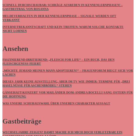
SCHNELL DURCHSCHAUBAR: SCHRÄGE AUSREDEN IN KENNENLERNPHASEN! –
GASTBEITRAG VON ROSANNA
MELDEVERHALTEN IN DER KENNENLERNPHASE – SIGNALE WERDEN OFT
VERKANNT
INTERNETBEKANNTSCHAFT UND KEIN TREFFEN: WARUM SOLCHE KONTAKTE
NICHT LOHNEN
Ansehen
FASZINIEREND-IRRITIEREND: „FLEISCH FOR LIFE“ – EIN BUCH, DAS DEN
FLEISCHGENUSS FEIERT
„MÖCHTE JEMAND MEINEN MANN ADOPTIEREN?“ – FRAUENFORUM BIEGT SICH VOR
LACHEN
DIESES JAHR KEINE AUSSTELLUNG, ABER IM TV WIE IMMER: TERMINE FÜR „DREI
HASELNÜSSE FÜR ASCHENBRÖDEL“ STEHEN
GÄNSEHAUT-KONZERT VOR MAILÄNDER DOM: ANDREA BOCELLI SANG OSTERN FÜR
DIE HOFFNUNG
WAS UNSERE SCHUHAUSWAHL ÜBER UNSEREN CHARAKTER AUSSAGT
Gastbeiträge
WECHSELJAHRE ZEIGEN? DAMIT MACHE ICH MICH DOCH VERLETZBAR! EIN