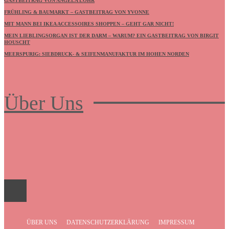
GASTBEITRAG VON ANGELA LÖHR
FRÜHLING & BAUMARKT – GASTBEITRAG VON YVONNE
MIT MANN BEI IKEA ACCESSOIRES SHOPPEN – GEHT GAR NICHT!
MEIN LIEBLINGSORGAN IST DER DARM – WARUM? EIN GASTBEITRAG VON BIRGIT
HOUSCHT
MEERSPURIG: SIEBDRUCK- & SEIFENMANUFAKTUR IM HOHEN NORDEN
Über Uns
Frauenboulevard
ÜBER UNS
DATENSCHUTZERKLÄRUNG
IMPRESSUM