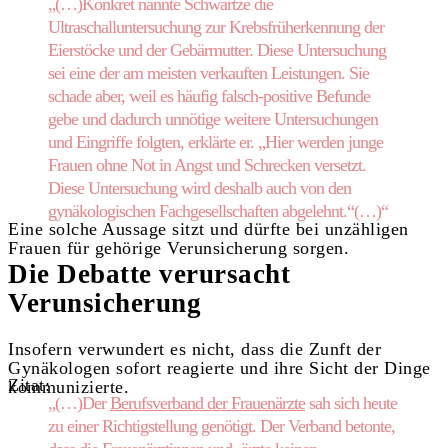
„(…)Konkret nannte Schwartze die
Ultraschalluntersuchung zur Krebsfrüherkennung der
Eierstöcke und der Ge­bärmutter. Diese Untersuchung
sei eine der am meisten verkauften Leistungen. Sie
schade aber, weil es häufig falsch-positive Befunde
gebe und dadurch unnötige weitere Untersuchungen
und Eingriffe folgten, erklärte er. „Hier werden junge
Frauen ohne Not in Angst und Schrecken versetzt.
Diese Untersuchung wird deshalb auch von den
gynäkologischen Fachgesellschaften abgelehnt.“(…)“
Eine solche Aussage sitzt und dürfte bei unzähligen
Frauen für gehörige Verunsicherung sorgen.
Die Debatte verursacht
Verunsicherung
Insofern verwundert es nicht, dass die Zunft der
Gynäkologen sofort reagierte und ihre Sicht der Dinge
Zitat:
kommunizierte.
„(…)Der
Berufsverband der Frauenärzte
sah sich heute
zu einer Richtigstellung genötigt. Der Verband betonte,