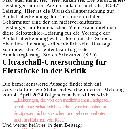
Fast jeder kennt sie, viele nutzen sie: Die Selbstzahler-
Leistungen bei den Ärzten, bekannt auch als „IGeL“-
Leistung. Hier ist die Ultraschalluntersuchung zur
Krebsfrüherkennung der Eierstöcke und der
Gebärmutter eine der am meistverkauftesten
Leistungen bei Frauenärzten. Viele Frauen nehmen
diese Selbstzahler-Leistung für die Vorsorge der
Krebsfrüherkennung wahr. Doch nun der Schock:
Ebendiese Leistung soll schädlich sein. Das sagt
zumindest der Patientenbeauftragte der
Bundesregierung, Stefan Schwartze (SPD).
Ultraschall-Untersuchung für
Eierstöcke in der Kritik
Die bemerkenswerte Aussage findet sich auf
aerzteblatt.de, wo Stefan Schwartze in einer Meldung
vom 4. April 2024 folgendermaßen zitiert wird:
„„Leistungen, die von den medizinischen Fachgesell­
schaften als schädlich bezeichnet werden, haben in
Arzt­praxen nichts zu suchen und gehören verboten,
auch im Rahmen von
IGeL
““
Und weiter heißt es in dem Beitrag: