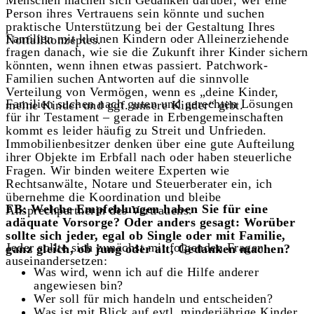
Person ihres Vertrauens sein könnte und suchen
praktische Unterstützung bei der Gestaltung Ihres
Familien mit kleinen Kindern oder Alleinerziehende
Notfallkonzeptes.
fragen danach, wie sie die Zukunft ihrer Kinder sichern
könnten, wenn ihnen etwas passiert. Patchwork-
Familien suchen Antworten auf die sinnvolle
Verteilung von Vermögen, wenn es „deine Kinder,
Familien suchen nach guten und gerechten Lösungen
meine Kinder und ggf. unsere Kinder“ gibt.
für ihr Testament – gerade in Erbengemeinschaften
kommt es leider häufig zu Streit und Unfrieden.
Immobilienbesitzer denken über eine gute Aufteilung
ihrer Objekte im Erbfall nach oder haben steuerliche
Fragen. Wir binden weitere Experten wie
Rechtsanwälte, Notare und Steuerberater ein, ich
übernehme die Koordination und bleibe
FB: Welche Empfehlungen haben Sie für eine
Ansprechpartnerin des Vertrauens.
adäquate Vorsorge? Oder anders gesagt: Worüber
sollte sich jeder, egal ob Single oder mit Familie,
Jeder sollte sich zunächst mit folgenden Fragen
ganz gleich, ob jung oder alt, Gedanken machen?
auseinandersetzen:
Was wird, wenn ich auf die Hilfe anderer
angewiesen bin?
Wer soll für mich handeln und entscheiden?
Was ist mit Blick auf evtl. minderjährige Kinder