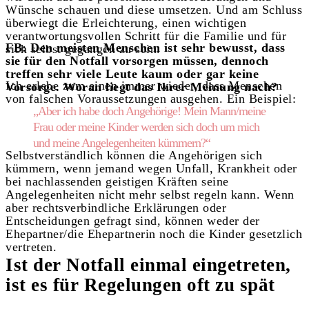
Wünsche schauen und diese umsetzen. Und am Schluss
überwiegt die Erleichterung, einen wichtigen
verantwortungsvollen Schritt für die Familie und für
FB: Den meisten Menschen ist sehr bewusst, dass
sich selbst gegangen zu sein.
sie für den Notfall vorsorgen müssen, dennoch
treffen sehr viele Leute kaum oder gar keine
Ich erlebe zum einen immer wieder, dass Menschen
Vorsorge. Woran liegt das Ihrer Meinung nach?
von falschen Voraussetzungen ausgehen. Ein Beispiel:
„Aber ich habe doch Angehörige! Mein Mann/meine
Frau oder meine Kinder werden sich doch um mich
und meine Angelegenheiten kümmern?“
Selbstverständlich können die Angehörigen sich
kümmern, wenn jemand wegen Unfall, Krankheit oder
bei nachlassenden geistigen Kräften seine
Angelegenheiten nicht mehr selbst regeln kann. Wenn
aber rechtsverbindliche Erklärungen oder
Entscheidungen gefragt sind, können weder der
Ehepartner/die Ehepartnerin noch die Kinder gesetzlich
vertreten.
Ist der Notfall einmal eingetreten,
ist es für Regelungen oft zu spät