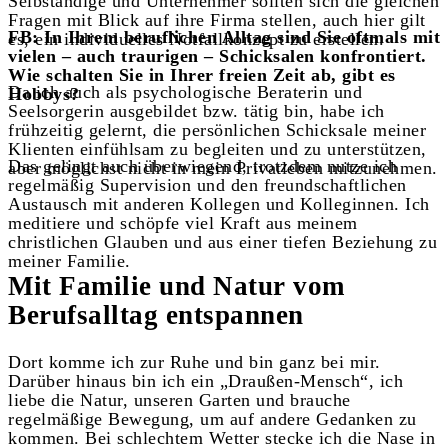
Selbständige und Unternehmer sollten sich die gleichen
Fragen mit Blick auf ihre Firma stellen, auch hier gilt
FB: In Ihrem beruflichen Alltag sind Sie oftmals mit
es, ein individuelles Notfallkonzept zu erstellen.
vielen – auch traurigen – Schicksalen konfrontiert.
Wie schalten Sie in Ihrer freien Zeit ab, gibt es
Da ich auch als psychologische Beraterin und
Hobbys?
Seelsorgerin ausgebildet bzw. tätig bin, habe ich
frühzeitig gelernt, die persönlichen Schicksale meiner
Klienten einfühlsam zu begleiten und zu unterstützen,
Das gelingt auch überwiegend, trotzdem nutze ich
aber möglichst nicht in mein Privatleben mitzunehmen.
regelmäßig Supervision und den freundschaftlichen
Austausch mit anderen Kollegen und Kolleginnen. Ich
meditiere und schöpfe viel Kraft aus meinem
christlichen Glauben und aus einer tiefen Beziehung zu
meiner Familie.
Mit Familie und Natur vom
Berufsalltag entspannen
Dort komme ich zur Ruhe und bin ganz bei mir.
Darüber hinaus bin ich ein „Draußen-Mensch“, ich
liebe die Natur, unseren Garten und brauche
regelmäßige Bewegung, um auf andere Gedanken zu
kommen. Bei schlechtem Wetter stecke ich die Nase in