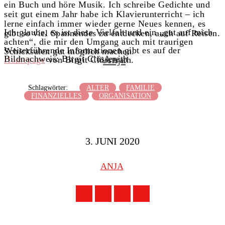
ein Buch und höre Musik. Ich schreibe Gedichte und
seit gut einem Jahr habe ich Klavierunterricht – ich
lerne einfach immer wieder gerne Neues kennen, es
Ich glaube, es ist diese Vielfalt und ein „gut auf mich
gibt so viel Spannendes zu entdecken, auch auf Reisen.
achten“, die mir den Umgang auch mit traurigen
Weiterführende Informationen gibt es auf der
Schicksalen gut möglich machen.
Anja
Bildnachweis: Birgit Clüsserath
Homepage
von Birgit Clüsserath.
Schlagwörter:
ALTER
FAMILIE
FINANZIELLES
ORGANISATION
3. JUNI 2020
ANJA