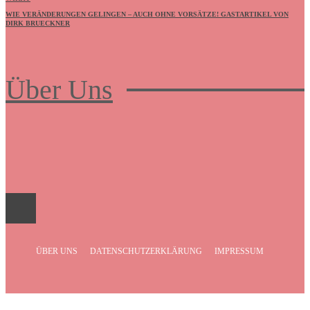
WIE VERÄNDERUNGEN GELINGEN – AUCH OHNE VORSÄTZE! GASTARTIKEL VON
DIRK BRUECKNER
Über Uns
Frauenboulevard
ÜBER UNS
DATENSCHUTZERKLÄRUNG
IMPRESSUM