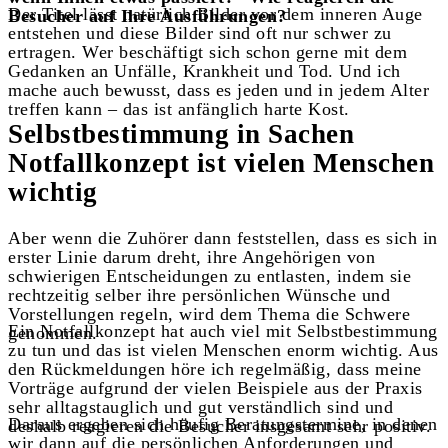
Der Titel lässt natürlich Bilder vor dem inneren Auge
Besucher auf Ihre Ausführungen?
entstehen und diese Bilder sind oft nur schwer zu
ertragen. Wer beschäftigt sich schon gerne mit dem
Gedanken an Unfälle, Krankheit und Tod. Und ich
mache auch bewusst, dass es jeden und in jedem Alter
treffen kann – das ist anfänglich harte Kost.
Selbstbestimmung in Sachen
Notfallkonzept ist vielen Menschen
wichtig
Aber wenn die Zuhörer dann feststellen, dass es sich in
erster Linie darum dreht, ihre Angehörigen von
schwierigen Entscheidungen zu entlasten, indem sie
rechtzeitig selber ihre persönlichen Wünsche und
Vorstellungen regeln, wird dem Thema die Schwere
Ein Notfallkonzept hat auch viel mit Selbstbestimmung
genommen.
zu tun und das ist vielen Menschen enorm wichtig. Aus
den Rückmeldungen höre ich regelmäßig, dass meine
Vorträge aufgrund der vielen Beispiele aus der Praxis
sehr alltagstauglich und gut verständlich sind und
Daraus ergeben sich häufig Beratungstermine, in denen
deshalb reagieren die Besucher insgesamt sehr positiv.
wir dann auf die persönlichen Anforderungen und