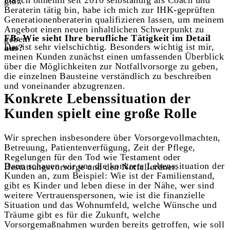
gibt.
Beraterin tätig bin, habe ich mich zur IHK-geprüften
Generationenberaterin qualifizieren lassen, um meinem
Angebot einen neuen inhaltlichen Schwerpunkt zu
FB: Wie sieht Ihre berufliche Tätigkeit im Detail
geben.
Das ist sehr vielschichtig. Besonders wichtig ist mir,
aus?
meinen Kunden zunächst einen umfassenden Überblick
über die Möglichkeiten zur Notfallvorsorge zu geben,
die einzelnen Bausteine verständlich zu beschreiben
und voneinander abzugrenzen.
Konkrete Lebenssituation der
Kunden spielt eine große Rolle
Wir sprechen insbesondere über Vorsorgevollmachten,
Betreuung, Patientenverfügung, Zeit der Pflege,
Regelungen für den Tod wie Testament oder
Dann schauen wir uns die konkrete Lebenssituation der
Bestattungsvorsorge und den Notfallordner.
Kunden an, zum Beispiel: Wie ist der Familienstand,
gibt es Kinder und leben diese in der Nähe, wer sind
weitere Vertrauenspersonen, wie ist die finanzielle
Situation und das Wohnumfeld, welche Wünsche und
Träume gibt es für die Zukunft, welche
Vorsorgemaßnahmen wurden bereits getroffen, wie soll