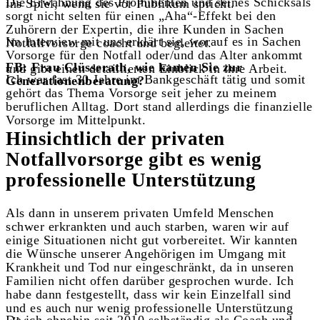
Die Erwähnung des Prominenten und seines Schicksals
ins Spiel, wenn sie vor Publikum spricht.
sorgt nicht selten für einen „Aha“-Effekt bei den
Zuhörern der Expertin, die ihre Kunden in Sachen
Im Interview mit uns erklärt sie, worauf es in Sachen
Notfallvorsorge coacht und begleitet.
Vorsorge für den Notfall oder/und das Alter ankommt
FB: Frau Clüsserath, wie kamen Sie zur
und gibt einen detaillierten Einblick in ihre Arbeit.
Ich war fast 30 Jahre im Bankgeschäft tätig und somit
Generationenberatung?
gehört das Thema Vorsorge seit jeher zu meinem
beruflichen Alltag. Dort stand allerdings die finanzielle
Vorsorge im Mittelpunkt.
Hinsichtlich der privaten
Notfallvorsorge gibt es wenig
professionelle Unterstützung
Als dann in unserem privaten Umfeld Menschen
schwer erkrankten und auch starben, waren wir auf
einige Situationen nicht gut vorbereitet. Wir kannten
die Wünsche unserer Angehörigen im Umgang mit
Krankheit und Tod nur eingeschränkt, da in unseren
Familien nicht offen darüber gesprochen wurde. Ich
habe dann festgestellt, dass wir kein Einzelfall sind
und es auch nur wenig professionelle Unterstützung
Da ich ohnehin seit 2010 selbständig als Coach und