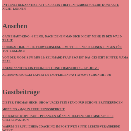
INTERNETBEKANNTSCHAFT UND KEIN TREFFEN: WARUM SOLCHE KONTAKTE
NICHT LOHNEN
Ansehen
GÄNSEHAUT-KINO: 4 FILME, NACH DENEN MAN SICH NICHT MEHR IN DEN WALD
TRAUT
CORONA: TRAGISCHE VERWECHSLUNG – MUTTER EINES KLEINEN JUNGEN FÜR
TOT ERKLÄRT!
VON DER MODE ZUM MÜSLI: SELFMADE-FRAU EWA IST DAS GESICHT HINTER MAMA
BEAR
KATARINA WITT: EIN FREIGEIST OHNE TRAUSCHEIN – BIS JETZT
ALTERSVORSORGE: EXPERTEN EMPFEHLEN FAST 50 000 € SCHON MIT 30!
Gastbeiträge
DIETER-THOMAS HECK: SHOW-URGESTEIN STAND FÜR SCHÖNE ERINNERUNGEN
MOBBING – (M)EIN ERFAHRUNGSBERICHT
TROCKENE KOPFHAUT – PFLANZEN KÖNNEN HELFEN! KOLUMNE AUS DER
CHEFREDAKTION
WARUM (BERUFLICHES) COACHING IM POSITIVEN SINNE LEBENSVERÄNDERND
WIRKT