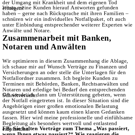
der Umgang mit Krankheit und dem eigenen Tod
Wenn meine Kunden hierauf Antworten gefunden
erfolgen?
haben – gerne nach Rücksprache mit ihren Familien –
schnüren wir ein individuelles Notfallpaket, oft auch
unter Einbindung entsprechender weiterer Experten wie
Anwälte und Notare.
Zusammenarbeit mit Banken,
Notaren und Anwälten
Wir optimieren in diesem Zusammenhang die Ablage,
ich schaue mir auf Wunsch Verträge zu Finanzen und
Versicherungen an oder stelle die Unterlagen für den
Notfallordner zusammen. Ich begleite Kunden zu
Terminen mit Behörden, Banken, Rechtsanwälten und
Notaren und erledige bei Bedarf den entsprechenden
Oft werde ich dann um Unterstützung gebeten, wenn
Schriftverkehr.
der Notfall eingetreten ist. In dieser Situation sind die
Angehörigen einer großen emotionalen Belastung
ausgesetzt und können kaum einen klaren Gedanken
fassen. Hier wird meine professionelle und einfühlsame
Begleitung als besonders wertvoll und entlastend
FB: Sie halten Vorträge zum Thema „Was passiert,
empfunden.
wenn Ihnen etwas passiert?“ Wie reagieren die