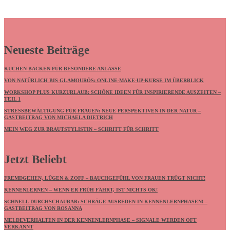
Neueste Beiträge
KUCHEN BACKEN FÜR BESONDERE ANLÄSSE
VON NATÜRLICH BIS GLAMOURÖS: ONLINE-MAKE-UP-KURSE IM ÜBERBLICK
WORKSHOP PLUS KURZURLAUB: SCHÖNE IDEEN FÜR INSPIRIERENDE AUSZEITEN –
TEIL 1
STRESSBEWÄLTIGUNG FÜR FRAUEN: NEUE PERSPEKTIVEN IN DER NATUR –
GASTBEITRAG VON MICHAELA DIETRICH
MEIN WEG ZUR BRAUTSTYLISTIN – SCHRITT FÜR SCHRITT
Jetzt Beliebt
FREMDGEHEN, LÜGEN & ZOFF – BAUCHGEFÜHL VON FRAUEN TRÜGT NICHT!
KENNENLERNEN – WENN ER FRÜH FÄHRT, IST NICHTS OK!
SCHNELL DURCHSCHAUBAR: SCHRÄGE AUSREDEN IN KENNENLERNPHASEN! –
GASTBEITRAG VON ROSANNA
MELDEVERHALTEN IN DER KENNENLERNPHASE – SIGNALE WERDEN OFT
VERKANNT