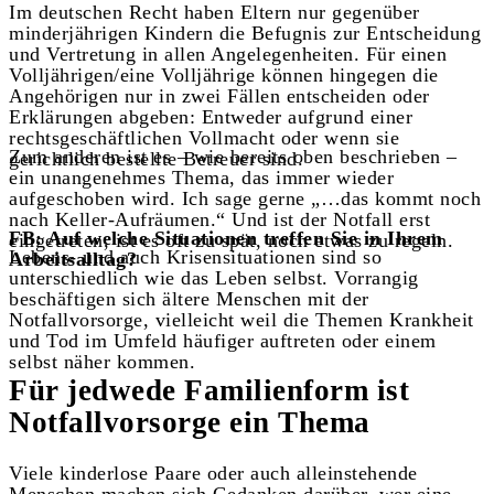
Im deutschen Recht haben Eltern nur gegenüber
minderjährigen Kindern die Befugnis zur Entscheidung
und Vertretung in allen Angelegenheiten. Für einen
Volljährigen/eine Volljährige können hingegen die
Angehörigen nur in zwei Fällen entscheiden oder
Erklärungen abgeben: Entweder aufgrund einer
rechtsgeschäftlichen Vollmacht oder wenn sie
Zum anderen ist es – wie bereits oben beschrieben –
gerichtlich bestellte Betreuer sind.
ein unangenehmes Thema, das immer wieder
aufgeschoben wird. Ich sage gerne „…das kommt noch
nach Keller-Aufräumen.“ Und ist der Notfall erst
FB: Auf welche Situationen treffen Sie in Ihrem
eingetreten, ist es oft zu spät, noch etwas zu regeln.
Lebens- und auch Krisensituationen sind so
Arbeitsalltag?
unterschiedlich wie das Leben selbst. Vorrangig
beschäftigen sich ältere Menschen mit der
Notfallvorsorge, vielleicht weil die Themen Krankheit
und Tod im Umfeld häufiger auftreten oder einem
selbst näher kommen.
Für jedwede Familienform ist
Notfallvorsorge ein Thema
Viele kinderlose Paare oder auch alleinstehende
Menschen machen sich Gedanken darüber, wer eine