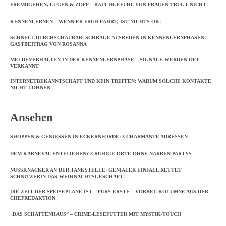
FREMDGEHEN, LÜGEN & ZOFF – BAUCHGEFÜHL VON FRAUEN TRÜGT NICHT!
KENNENLERNEN – WENN ER FRÜH FÄHRT, IST NICHTS OK!
SCHNELL DURCHSCHAUBAR: SCHRÄGE AUSREDEN IN KENNENLERNPHASEN! –
GASTBEITRAG VON ROSANNA
MELDEVERHALTEN IN DER KENNENLERNPHASE – SIGNALE WERDEN OFT
VERKANNT
INTERNETBEKANNTSCHAFT UND KEIN TREFFEN: WARUM SOLCHE KONTAKTE
NICHT LOHNEN
Ansehen
SHOPPEN & GENIESSEN IN ECKERNFÖRDE: 3 CHARMANTE ADRESSEN
DEM KARNEVAL ENTFLIEHEN? 3 RUHIGE ORTE OHNE NARREN-PARTYS
NUSSKNACKER AN DER TANKSTELLE: GENIALER EINFALL RETTET S
CHNITZERIN DAS WEIHNACHTSGESCHÄFT!
DIE ZEIT DER SPEISEPLÄNE IST – FÜRS ERSTE – VORBEI! KOLUMNE AUS DER
CHEFREDAKTION
„DAS SCHATTENHAUS“ – CRIME-LESEFUTTER MIT MYSTIK-TOUCH