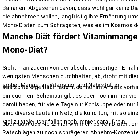
Bananen. Abgesehen davon, dass wohl gar keine Di
die abnehmen wollen, langfristig ihre Ernährung um
Mono-Diäten zum Schrägsten, was es im Kosmos der
Manche Diät fördert Vitaminmangel 
Mono-Diät?
Sieht man zudem von der absolut einseitigen Ernähr
wenigsten Menschen durchhalten, ab, droht mit d
grober Mangel an Vitaminen und Nährstoffen.
Das sollte eigentlich jedem, der nur im Ansatz vorh
einleuchten. Scheinbar gibt es aber noch immer viel 
damit haben, für viele Tage nur Kohlsuppe oder nur
sind diverse Leute im Netz, die kund tun, mit so 
Viel zu viele User fallen noch immer darauf rein.
Überhaupt das Netz: hier wimmelt es von Diäten, E
Ratschlägen zu noch schrägeren Abnehm-Konzepten