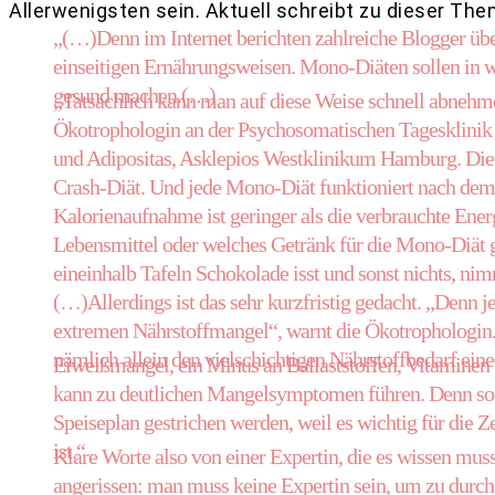
Allerwenigsten sein. Aktuell schreibt zu dieser The
„(…)Denn im Internet berichten zahlreiche Blogger übe
einseitigen Ernährungsweisen. Mono-Diäten sollen in
gesund machen.(…)
„Tatsächlich kann man auf diese Weise schnell abnehmen
Ökotrophologin an der Psychosomatischen Tagesklinik
und Adipositas, Asklepios Westklinikum Hamburg. Die M
Crash-Diät. Und jede Mono-Diät funktioniert nach dem 
Kalorienaufnahme ist geringer als die verbrauchte Energ
Lebensmittel oder welches Getränk für die Mono-Diät g
eineinhalb Tafeln Schokolade isst und sonst nichts, nim
(…)Allerdings ist das sehr kurzfristig gedacht. „Denn 
extremen Nährstoffmangel“, warnt die Ökotrophologin.
nämlich allein den vielschichtigen Nährstoffbedarf ei
Eiweißmangel, ein Minus an Ballaststoffen, Vitaminen u
kann zu deutlichen Mangelsymptomen führen. Denn soga
Speiseplan gestrichen werden, weil es wichtig für die 
ist.“
Klare Worte also von einer Expertin, die es wissen muss
angerissen: man muss keine Expertin sein, um zu durchs