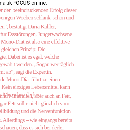
matik FOCUS online:
r den beeindruckenden Erfolg dieser
 wenigen Wochen schlank, schön und
“, bestätigt Daria Kähler,
 für Essstörungen, Jungerwachsene
ono-Diät ist also eine effektive
gleichen Prinzip: Die
ie. Dabei ist es egal, welche
ewählt werden. „Sogar, wer täglich
mt ab“, sagt die Expertin.
jede Mono-Diät führt zu einem
 Kein einziges Lebensmittel kann
nes Menschen decken.
nd Mineralien, aber auch an Fett,
r Fett sollte nicht gänzlich vom
Zellbildung und die Nervenfunktion
. Allerdings – wie eingangs bereits
chauen, dass es sich bei derlei