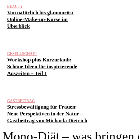
BEAUTY
Von natürlich bis glamourös:
Online-Make-up-Kurse im
Überblick
GESELLSCHAFT
Workshop plus Kurzurlaub:
Schöne Ideen für inspirierende
Auszeiten – Teil 1
GASTBEITRAG
Stressbewältigung für Frauen:
Neue Perspektiven in der Natur –
Gastbeitrag von Michaela Dietrich
Mono-Diät – was bringen 