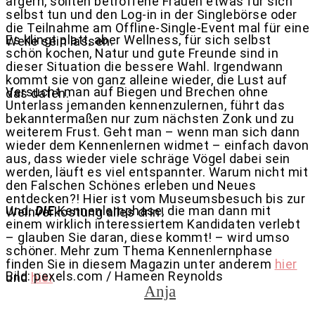
ärgern, sollten betroffene Frauen etwas für sich
selbst tun und den Log-in in der Singlebörse oder
die Teilnahme am Offline-Single-Event mal für eine
Es klingt platt, aber Wellness, für sich selbst
Weile sein lassen.
schön kochen, Natur und gute Freunde sind in
dieser Situation die bessere Wahl. Irgendwann
kommt sie von ganz alleine wieder, die Lust auf
Versucht man auf Biegen und Brechen ohne
das daten.
Unterlass jemanden kennenzulernen, führt das
bekanntermaßen nur zum nächsten Zonk und zu
weiterem Frust. Geht man – wenn man sich dann
wieder dem Kennenlernen widmet – einfach davon
aus, dass wieder viele schräge Vögel dabei sein
werden, läuft es viel entspannter. Warum nicht mit
den Falschen Schönes erleben und Neues
entdecken?! Hier ist vom Museumsbesuch bis zur
Und:
DIE
Kennenlernphase, die man dann mit
Weinverkostung alles drin!
einem wirklich interessiertem Kandidaten verlebt
– glauben Sie daran, diese kommt! – wird umso
schöner. Mehr zum Thema Kennenlernphase
finden Sie in diesem Magazin unter anderem
hier
Bild: pexels.com /
Hameen Reynolds
und
hier
.
Anja