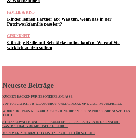
& Wohlbefinden
FAMILIE & KIND
Kinder lehnen Partner ab: Was tun, wenn das in der
Patchworkfamilie passiert?
GESUNDHEIT
Günstige Brille mit Sehstärke online kaufen: Worauf Sie
wirklich achten sollten
Neueste Beiträge
KUCHEN BACKEN FÜR BESONDERE ANLÄSSE
VON NATÜRLICH BIS GLAMOURÖS: ONLINE-MAKE-UP-KURSE IM ÜBERBLICK
WORKSHOP PLUS KURZURLAUB: SCHÖNE IDEEN FÜR INSPIRIERENDE AUSZEITEN –
TEIL 1
STRESSBEWÄLTIGUNG FÜR FRAUEN: NEUE PERSPEKTIVEN IN DER NATUR –
GASTBEITRAG VON MICHAELA DIETRICH
MEIN WEG ZUR BRAUTSTYLISTIN – SCHRITT FÜR SCHRITT