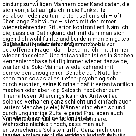
bindungsunwilligen Männern oder Kandidaten, die
sich von jetzt auf gleich in die Funkstille
verabschieden zu tun hatten, sehen sich – oft
über lange Zeiträume – stets mit der immer
wiederkehrenden Situation konfrontiert. Nämlich
die, dass der Datingkandidat, mit dem man sich
eigentlich wohl fühlte und bei dem man ein gutes
Gegenüber Freundinnen beginnen Sätze von
Gefühl hatte, plötzlich auf Distanz geht.
betroffenen Frauen dann bekanntlich mit „Immer
wieder dasselbe“. Und tatsächlich ist es in Sachen
Kennenlernphase häufig immer wieder dasselbe,
warten die Solo-Männer wiederkehrend mit
demselben unsäglichen Gehabe auf. Natürlich
kann man sowas alles tiefen-psychologisch
durchleuchten, seine Kindheit dafür verantwortlich
machen oder aber -zig Selbsthilfebücher zum
Thema lesen. Allerdings kann die Antwort auf
solches Verhalten ganz schlicht und einfach auch
lauten: Manche (viele) Männer sind eben so und
durch ungünstige Zufälle gerät Frau eben auch
Vor allem beim Onlinedating ist die
mal hintereinander an solche Exemplare.
Wahrscheinlichkeit hoch, dass man auf
entsprechende Solisten trifft. Ganz nach dem
Insofern ist es nicht die schlechteste Strategie,
Motto: „Frau muss viele Frösche küssen, bis…“.