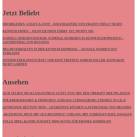
Jetzt Beliebt
FREMDGEHEN, LÜGEN & ZOFF – BAUCHGEFÜHL VON FRAUEN TRÜGT NICHT!
KENNENLERNEN – WENN ER FRÜH FÄHRT, IST NICHTS OK!
SCHNELL DURCHSCHAUBAR: SCHRÄGE AUSREDEN IN KENNENLERNPHASEN! –
GASTBEITRAG VON ROSANNA
MELDEVERHALTEN IN DER KENNENLERNPHASE – SIGNALE WERDEN OFT
VERKANNT
INTERNETBEKANNTSCHAFT UND KEIN TREFFEN: WARUM SOLCHE KONTAKTE
NICHT LOHNEN
Ansehen
SICH SELBST IM ALLTAGSSTRESS GUTES TUN: MIT DER URKRAFT DER PFLANZEN
FÜR KREBSKRANKE & FRÜHCHEN: SCHLOSS LUDWIGSBURG STRAHLT IN LILA!
GETRENNTE BETTEN? NEIN – GETRENNTE KÜCHEN! GASTBEITRAG VON MELINDA
„BEZIEHUNG MUSS MIT SEX BEGINNEN“: UMGANG MIT SCHRÄGEN DATE-ANSAGEN
TOLLE IDEE: KLINIK SCHAFFT MINI-AUTOS FÜR KRANKE KINDER AN!