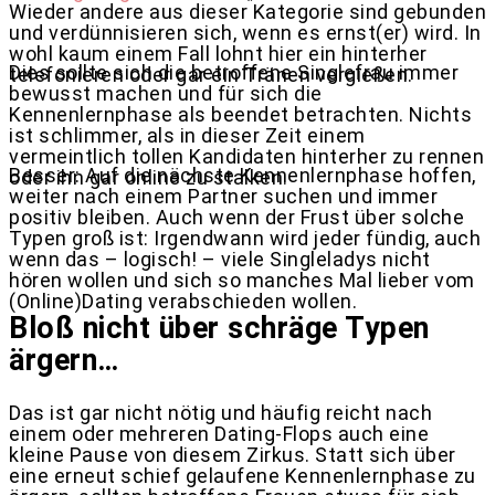
Wieder andere aus dieser Kategorie sind gebunden
und verdünnisieren sich, wenn es ernst(er) wird. In
wohl kaum einem Fall lohnt hier ein hinterher
Dies sollte sich die betroffene Singlefrau immer
telefonieren oder gar ein Tränen vergießen.
bewusst machen und für sich die
Kennenlernphase als beendet betrachten. Nichts
ist schlimmer, als in dieser Zeit einem
vermeintlich tollen Kandidaten hinterher zu rennen
Besser: Auf die nächste Kennenlernphase hoffen,
oder ihn gar online zu stalken.
weiter nach einem Partner suchen und immer
positiv bleiben. Auch wenn der Frust über solche
Typen groß ist: Irgendwann wird jeder fündig, auch
wenn das – logisch! – viele Singleladys nicht
hören wollen und sich so manches Mal lieber vom
(Online)Dating verabschieden wollen.
Bloß nicht über schräge Typen
ärgern…
Das ist gar nicht nötig und häufig reicht nach
einem oder mehreren Dating-Flops auch eine
kleine Pause von diesem Zirkus. Statt sich über
eine erneut schief gelaufene Kennenlernphase zu