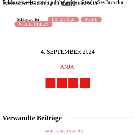
Anja
Bildnachweis: stock.adobe.com / SandraSevJarocka
besonderer Blickfang an Ihrer Hand sein.
Schlagwörter:
LIFESTYLE
MODE
WOHLFÜHLEN
4. SEPTEMBER 2024
ANJA
Verwandte Beiträge
MODE & ACCESSOIRES