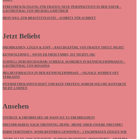
STRESSBEWÄLTIGUNG FÜR FRAUEN: NEUE PERSPEKTIVEN IN DER NATUR –
GASTBEITRAG VON MICHAELA DIETRICH
MEIN WEG ZUR BRAUTSTYLISTIN – SCHRITT FÜR SCHRITT
Jetzt Beliebt
FREMDGEHEN, LÜGEN & ZOFF – BAUCHGEFÜHL VON FRAUEN TRÜGT NICHT!
KENNENLERNEN – WENN ER FRÜH FÄHRT, IST NICHTS OK!
SCHNELL DURCHSCHAUBAR: SCHRÄGE AUSREDEN IN KENNENLERNPHASEN! –
GASTBEITRAG VON ROSANNA
MELDEVERHALTEN IN DER KENNENLERNPHASE – SIGNALE WERDEN OFT
VERKANNT
INTERNETBEKANNTSCHAFT UND KEIN TREFFEN: WARUM SOLCHE KONTAKTE
NICHT LOHNEN
Ansehen
UNTREUE & FREMDFLIRT: AB WANN IST ES FREMDGEHEN?
FREUNDESKREIS NACH TRENNUNG: DEINE, MEINE ODER UNSERE FREUNDE?
DARM VERSTEHEN, WOHLBEFINDEN GEWINNEN – 5 FACHFRAUEN ZEIGEN WIE
„HABE ALLES, WAS ICH HATTE, IN DIESE BEZIEHUNG INVESTIERT“ – SHAKIRA