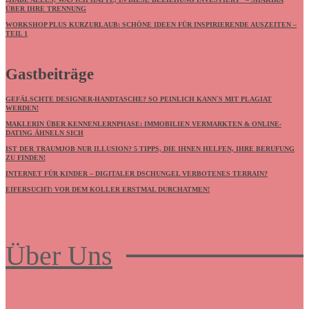
ÜBER IHRE TRENNUNG
WORKSHOP PLUS KURZURLAUB: SCHÖNE IDEEN FÜR INSPIRIERENDE AUSZEITEN –
TEIL 1
Gastbeiträge
GEFÄLSCHTE DESIGNER-HANDTASCHE? SO PEINLICH KANN`S MIT PLAGIAT
WERDEN!
MAKLERIN ÜBER KENNENLERNPHASE: IMMOBILIEN VERMARKTEN & ONLINE-
DATING ÄHNELN SICH
IST DER TRAUMJOB NUR ILLUSION? 5 TIPPS, DIE IHNEN HELFEN, IHRE BERUFUNG
ZU FINDEN!
INTERNET FÜR KINDER – DIGITALER DSCHUNGEL VERBOTENES TERRAIN?
EIFERSUCHT: VOR DEM KOLLER ERSTMAL DURCHATMEN!
Über Uns