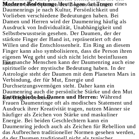
Moderne Bedeutung:
Heute kann das Tragen eines
Daumen beim Spannen des Bogens schützten.
Daumenrings je nach Kultur, Persönlichkeit und
Vorlieben verschiedene Bedeutungen haben. Bei
Damen und Herren wird der Daumenring häufig als
Ausdruck von Individualität, Unabhängigkeit und
Selbstbewusstsein gesehen. Der Daumen, der der
stärkste Finger der Hand ist, repräsentiert oft den
Willen und die Entschlossenheit. Ein Ring an diesem
Finger kann also symbolisieren, dass die Person ihren
eigenen Weg geht und sich nicht leicht beeinflussen
Für manche Menschen kann der Daumenring auch eine
lässt.
spirituelle oder mystische Bedeutung haben. In der
Astrologie steht der Daumen mit dem Planeten Mars in
Verbindung, der für Mut, Energie und
Durchsetzungsvermögen steht. Daher kann ein
Daumenring auch die persönliche Stärke und den Mut
Unterschiede bei Damen und Herren:
Während
des Trägers betonen.
Frauen Daumenringe oft als modisches Statement und
Ausdruck ihrer Kreativität tragen, nutzen Männer sie
häufiger als Zeichen von Stärke und maskuliner
Energie. Bei beiden Geschlechtern kann ein
Daumenring jedoch auch als Zeichen für Rebellion und
das Aufbrechen traditioneller Normen gesehen werden,
da der Daumen traditionell nicht als typischer