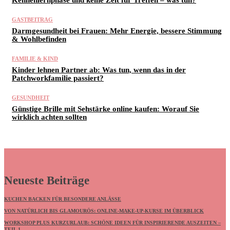
Kennenlernphase und keine Zeit für Treffen – was tun?
GASTBEITRAG
Darmgesundheit bei Frauen: Mehr Energie, bessere Stimmung
& Wohlbefinden
FAMILIE & KIND
Kinder lehnen Partner ab: Was tun, wenn das in der
Patchworkfamilie passiert?
GESUNDHEIT
Günstige Brille mit Sehstärke online kaufen: Worauf Sie
wirklich achten sollten
Neueste Beiträge
KUCHEN BACKEN FÜR BESONDERE ANLÄSSE
VON NATÜRLICH BIS GLAMOURÖS: ONLINE-MAKE-UP-KURSE IM ÜBERBLICK
WORKSHOP PLUS KURZURLAUB: SCHÖNE IDEEN FÜR INSPIRIERENDE AUSZEITEN –
TEIL 1