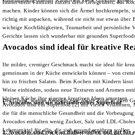
kostengünstig und der Kreativität keine Grenzen gesetzt 
Immer mehr Familien nutzen diese Gelegenheit, das Koc
machen. Kinder können sich die Ärmel hochkrempeln, s
richtig mit anpacken, während sie nicht nur etwas über 
wichtige Kochfähigkeiten, Teamarbeit und persönliche V
Gerichte lassen sich wunderbar mit gesunden Superfood
Avocados sind ideal für kreative Re
Ihr milder, cremiger Geschmack macht sie ideal für krea
gemeinsam in der Küche entwickeln können – von cremi
hin zu frischen Salaten. Beim Kochen mit Kindern lässt 
Weise einbinden, sodass neue Texturen und Aromen ent
kleinen Köche ihre eigenen kreativen Ideen umsetzen.
Der Grund, warum Avocado eine ideale Zutat in allen Ger
1. Avocados sind ein nährstoffreiches Superfood
Avocados sind ein Superfood [2] mit vielen Vitaminen, 
die für die menschliche Gesundheit und die Vorbeugung 
Avocados enthalten wenig Zucker, Salz und LDL-Cholest
Lebensmittel für alle, die sich gesund ernähren wollen.
2. Avocados sind reich an Ballaststoffen und gut für
Avocados enthalten B-Vitamine[3], die für eine gesunde