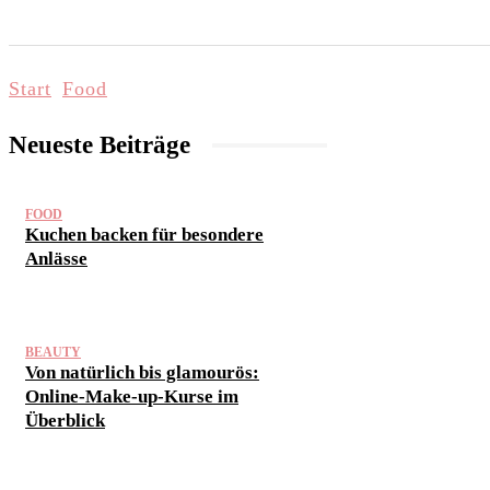
START
LIFESTYLE & WELLNESS
FAMI
Start
Food
Neueste Beiträge
FOOD
Kuchen backen für besondere
Anlässe
BEAUTY
Von natürlich bis glamourös:
Online-Make-up-Kurse im
Überblick