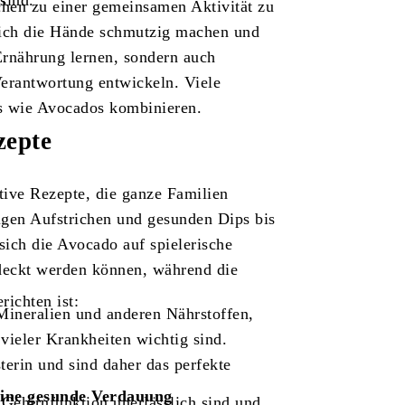
sind.
hen zu einer gemeinsamen Aktivität zu
ich die Hände schmutzig machen und
Ernährung lernen, sondern auch
erantwortung entwickeln. Viele
s wie Avocados kombinieren.
zepte
tive Rezepte, die ganze Familien
gen Aufstrichen und gesunden Dips bis
sich die Avocado auf spielerische
deckt werden können, während die
ichten ist:
Mineralien und anderen Nährstoffen,
vieler Krankheiten wichtig sind.
erin und sind daher das perfekte
 eine gesunde Verdauung
 Gehirnfunktion unerlässlich sind und