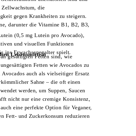
s Zellwachstum, die
gkeit gegen Krankheiten zu steigern.
ne, darunter die Vitamine B1, B2, B3,
utein (0,5 mg Lutein pro Avocado),
itiven und visuellen Funktionen
 ins Erwachsenenalter spielt.
schen Lebensmitteln
an gesättigten Fetten sind, wie
t ungesättigten Fetten wie Avocados zu
 Avocados auch als vielseitiger Ersatz
rkömmlicher Sahne – die oft einen
erwendet werden, um Suppen, Saucen
fft nicht nur eine cremige Konsistenz,
auch eine perfekte Option für Veganer,
ren Fett- und Zuckerkonsum reduzieren