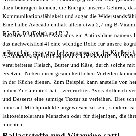
dazu beitragen können, die Energie unseres Gehirns, da
Kommunikationsfähigkeit und sogar die Widerstandsfähi
Eine halbe Avocado enthält allein etwa 2,7 mg B-Vitami
B5, B6, B9 (Folat) und B12.
Außerdem enthalten Avocados ein Antioxidans namens L
das nachweislich[4] eine wichtige Rolle für unsere kogn
während der gesamten Lebensspanne von der Kindheit bis
3. Avocados sind eine gesündere Alternative zu tieri
Gesundheitsexperten empfehlen, Lebensmittel, die reich 
verarbeitetes Fleisch, Butter und Käse, durch solche mi
ersetzen. Neben ihren gesundheitlichen Vorteilen können
in der Küche dienen. Zum Beispiel kann anstelle von he
hohen Zuckeranteil hat – zerdrücktes Avocadofleisch v
und Desserts eine samtige Textur zu verleihen. Dies scha
ohne auf Milchprodukte angewiesen zu sein, sondern ist 
laktoseintolerante Menschen oder für diejenigen, die ih
möchten.
Ballaststoffe und Vitamine satt!