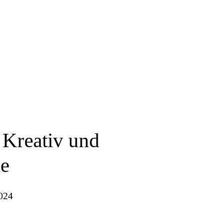
Kreativ und
ie
024