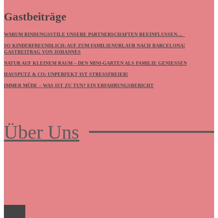
Gastbeiträge
WARUM BINDUNGSSTILE UNSERE PARTNERSCHAFTEN BEEINFLUSSEN…
SO KINDERFREUNDLICH: AUF ZUM FAMILIENURLAUB NACH BARCELONA!
GASTBEITRAG VON JOHANNES
NATUR AUF KLEINEM RAUM – DEN MINI-GARTEN ALS FAMILIE GENIESSEN
HAUSPUTZ & CO: UNPERFEKT IST STRESSFREIER!
IMMER MÜDE – WAS IST ZU TUN? EIN ERFAHRUNGSBERICHT
Über Uns
Frauenboulevard