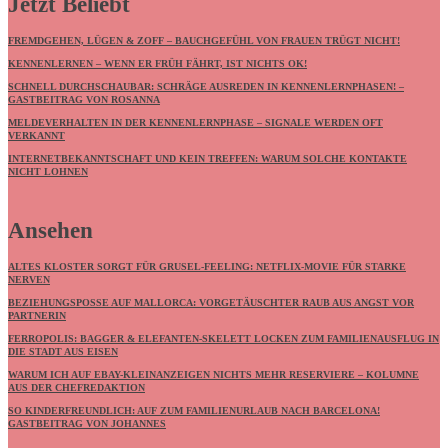
Jetzt Beliebt
FREMDGEHEN, LÜGEN & ZOFF – BAUCHGEFÜHL VON FRAUEN TRÜGT NICHT!
KENNENLERNEN – WENN ER FRÜH FÄHRT, IST NICHTS OK!
SCHNELL DURCHSCHAUBAR: SCHRÄGE AUSREDEN IN KENNENLERNPHASEN! –
GASTBEITRAG VON ROSANNA
MELDEVERHALTEN IN DER KENNENLERNPHASE – SIGNALE WERDEN OFT
VERKANNT
INTERNETBEKANNTSCHAFT UND KEIN TREFFEN: WARUM SOLCHE KONTAKTE
NICHT LOHNEN
Ansehen
ALTES KLOSTER SORGT FÜR GRUSEL-FEELING: NETFLIX-MOVIE FÜR STARKE
NERVEN
BEZIEHUNGSPOSSE AUF MALLORCA: VORGETÄUSCHTER RAUB AUS ANGST VOR
PARTNERIN
FERROPOLIS: BAGGER & ELEFANTEN-SKELETT LOCKEN ZUM FAMILIENAUSFLUG IN
DIE STADT AUS EISEN
WARUM ICH AUF EBAY-KLEINANZEIGEN NICHTS MEHR RESERVIERE – KOLUMNE
AUS DER CHEFREDAKTION
SO KINDERFREUNDLICH: AUF ZUM FAMILIENURLAUB NACH BARCELONA!
GASTBEITRAG VON JOHANNES