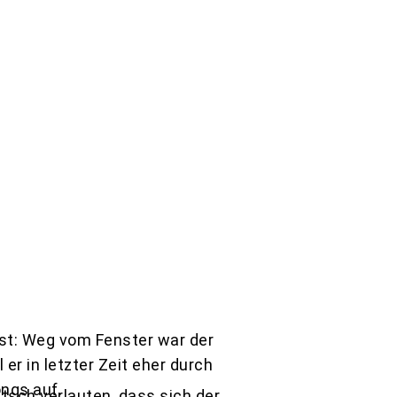
st: Weg vom Fenster war der
 er in letzter Zeit eher durch
ngs auf.
tsch verlauten, dass sich der