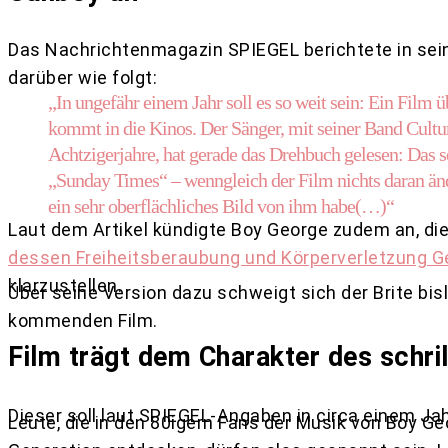
Das Nachrichtenmagazin SPIEGEL berichtete in sei
darüber wie folgt:
„In ungefähr einem Jahr soll es so weit sein: Ein Film
kommt in die Kinos. Der Sänger, mit seiner Band Cultur
Achtzigerjahre, hat gerade das Drehbuch gelesen: Das sei
„Sunday Times“ – wenngleich der Film nichts daran änd
ein sehr oberflächliches Bild von ihm habe(…)“
Laut dem Artikel kündigte Boy George zudem an, di
dessen Freiheitsberaubung und Körperverletzung G
klarzustellen.
Über seine Version dazu schweigt sich der Brite bi
kommenden Film.
Film trägt dem Charakter des schr
Dieser soll laut SPIEGEL-Angaben in circa einem Ja
Leute, die in den 80igern Fans der Musik von Boy Ge