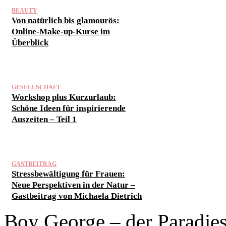
BEAUTY
Von natürlich bis glamourös:
Online-Make-up-Kurse im
Überblick
GESELLSCHAFT
Workshop plus Kurzurlaub:
Schöne Ideen für inspirierende
Auszeiten – Teil 1
GASTBEITRAG
Stressbewältigung für Frauen:
Neue Perspektiven in der Natur –
Gastbeitrag von Michaela Dietrich
Boy George – der Paradies