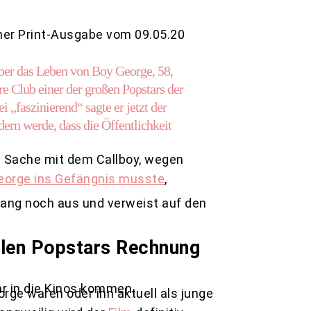
ner Print-Ausgabe vom 09.05.20
 über das Leben von Boy George, 58,
e Club einer der großen Popstars der
 „faszinierend“ sagte er jetzt der
ern werde, dass die Öffentlichkeit
e Sache mit dem Callboy, wegen
eorge ins Gefängnis musste
,
slang noch aus und verweist auf den
illen Popstars Rechnung
hr in die Kinos kommen.
orge waren oder ihn aktuell als junge