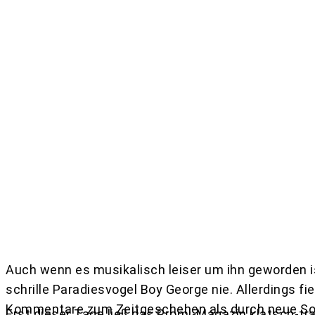
Teilen
Auch wenn es musikalisch leiser um ihn geworden i
schrille Paradiesvogel Boy George nie. Allerdings fiel
Kommentare zum Zeitgeschehen als durch neue So
Erst dieser Tage ließ das Promi-Magazin klatsch-tra