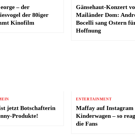
eorge – der
Gänsehaut-Konzert vo
iesvogel der 80iger
Mailänder Dom: Andr
mt Kinofilm
Bocelli sang Ostern fü
Hoffnung
MEIN
ENTERTAINMENT
st jetzt Botschafterin
Maffay auf Instagram
enny-Produkte!
Kinderwagen – so reag
die Fans