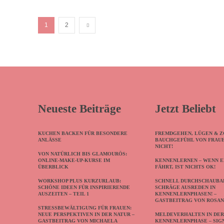
1
2
Neueste Beiträge
Jetzt Beliebt
KUCHEN BACKEN FÜR BESONDERE
FREMDGEHEN, LÜGEN & Z
ANLÄSSE
BAUCHGEFÜHL VON FRAU
NICHT!
VON NATÜRLICH BIS GLAMOURÖS:
ONLINE-MAKE-UP-KURSE IM
KENNENLERNEN – WENN E
ÜBERBLICK
FÄHRT, IST NICHTS OK!
WORKSHOP PLUS KURZURLAUB:
SCHNELL DURCHSCHAUBA
SCHÖNE IDEEN FÜR INSPIRIERENDE
SCHRÄGE AUSREDEN IN
AUSZEITEN – TEIL 1
KENNENLERNPHASEN! –
GASTBEITRAG VON ROSA
STRESSBEWÄLTIGUNG FÜR FRAUEN:
NEUE PERSPEKTIVEN IN DER NATUR –
MELDEVERHALTEN IN DE
GASTBEITRAG VON MICHAELA
KENNENLERNPHASE – SIG