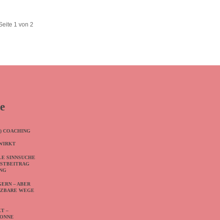
Seite 1 von 2
e
) COACHING
WIRKT
LE SINNSUCHE
ASTBEITRAG
ING
GERN – ABER
TZBARE WEGE
T –
VONNE