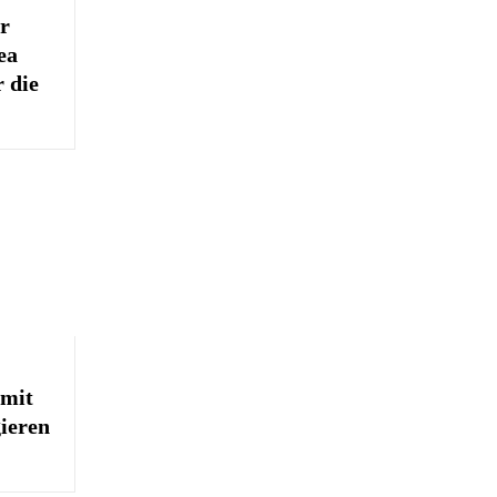
r
ea
r die
 mit
ieren