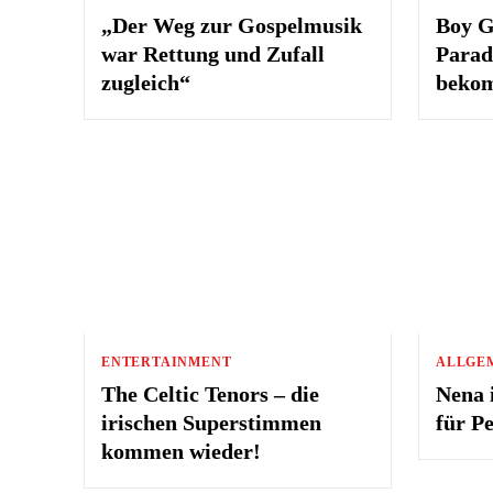
„Der Weg zur Gospelmusik
Boy G
war Rettung und Zufall
Parad
zugleich“
bekom
ENTERTAINMENT
ALLGE
The Celtic Tenors – die
Nena i
irischen Superstimmen
für P
kommen wieder!