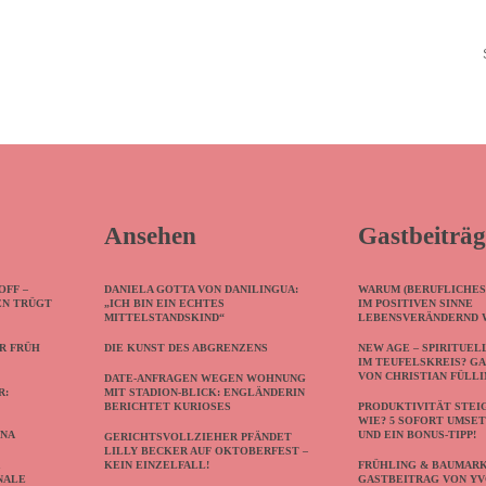
Ansehen
Gastbeiträg
OFF –
DANIELA GOTTA VON DANILINGUA:
WARUM (BERUFLICHES
EN TRÜGT
„ICH BIN EIN ECHTES
IM POSITIVEN SINNE
MITTELSTANDSKIND“
LEBENSVERÄNDERND 
R FRÜH
DIE KUNST DES ABGRENZENS
NEW AGE – SPIRITUEL
IM TEUFELSKREIS? G
VON CHRISTIAN FÜLL
DATE-ANFRAGEN WEGEN WOHNUNG
R:
MIT STADION-BLICK: ENGLÄNDERIN
BERICHTET KURIOSES
PRODUKTIVITÄT STEI
WIE? 5 SOFORT UMSE
NNA
UND EIN BONUS-TIPP!
GERICHTSVOLLZIEHER PFÄNDET
LILLY BECKER AUF OKTOBERFEST –
R
KEIN EINZELFALL!
FRÜHLING & BAUMARK
NALE
GASTBEITRAG VON Y