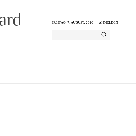
ard
FREITAG, 7. AUGUST, 2026
ANMELDEN
AMILIE & FREIZEIT
ERNÄHRUNG & GESUNDHEIT