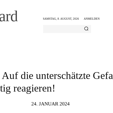
ard
SAMSTAG, 8. AUGUST, 2026
ANMELDEN
AMILIE & FREIZEIT
ERNÄHRUNG & GESUNDHEIT
: Auf die unterschätzte Gef
tig reagieren!
24. JANUAR 2024