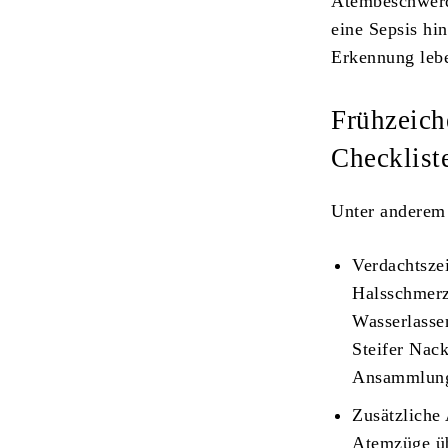
Atembeschwerd
eine Sepsis hi
Erkennung lebe
Frühzeich
Checkliste
Unter anderem 
Verdachtsze
Halsschmerz
Wasserlasse
Steifer Nac
Ansammlung
Zusätzliche 
Atemzüge üb