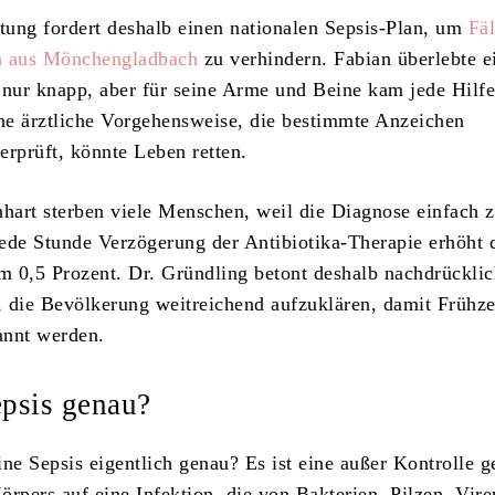
ftung fordert deshalb einen nationalen Sepsis-Plan, um
Fäl
n aus Mönchengladbach
zu verhindern. Fabian überlebte e
 nur knapp, aber für seine Arme und Beine kam jede Hilfe
che ärztliche Vorgehensweise, die bestimmte Anzeichen
erprüft, könnte Leben retten.
nhart sterben viele Menschen, weil die Diagnose einfach z
 Jede Stunde Verzögerung der Antibiotika-Therapie erhöht 
um 0,5 Prozent. Dr. Gründling betont deshalb nachdrücklic
 die Bevölkerung weitreichend aufzuklären, damit Frühz
kannt werden.
epsis genau?
ine Sepsis eigentlich genau? Es ist eine außer Kontrolle g
örpers auf eine Infektion, die von Bakterien, Pilzen, Vire