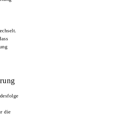
chselt.
dass
hung
ärung
odesfolge
r die