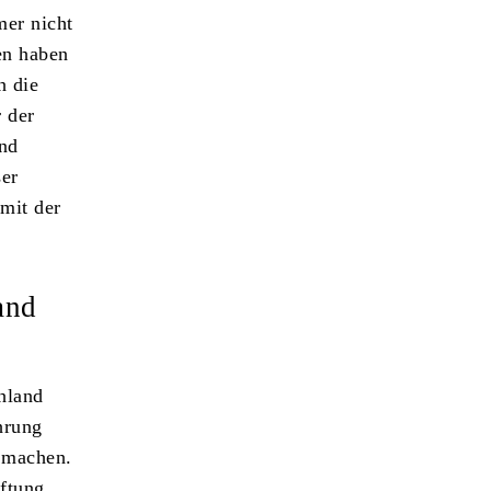
mer nicht
en haben
h die
r der
and
ser
mit der
and
hland
hrung
d machen.
iftung