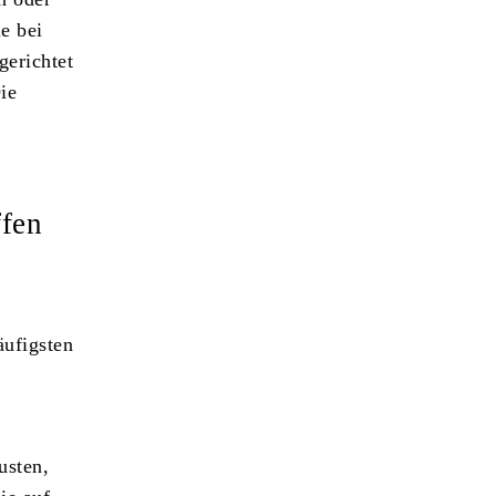
ie bei
gerichtet
ie
ffen
äufigsten
usten,