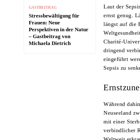
Laut der Sepsi
GASTBEITRAG
ernst genug. 
Stressbewältigung für
Frauen: Neue
längst auf die
Perspektiven in der Natur
Weltgesundheit
– Gastbeitrag von
Charité-Univer
Michaela Dietrich
dringend verbi
eingeführt wer
Sepsis zu senk
Ernstzune
Während dahing
Neuseeland zwi
mit einer Ster
verbindlicher 
Weltweit erkra