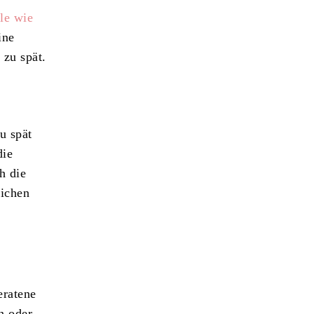
le wie
ine
 zu spät.
u spät
die
h die
eichen
eratene
n oder