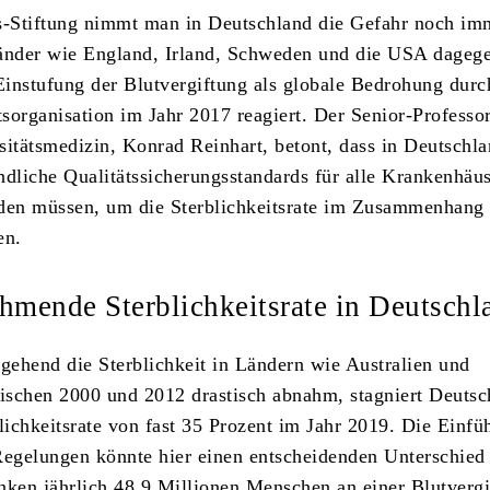
s-Stiftung nimmt man in Deutschland die Gefahr noch im
Länder wie England, Irland, Schweden und die USA dageg
 Einstufung der Blutvergiftung als globale Bedrohung durc
sorganisation im Jahr 2017 reagiert. Der Senior-Professo
sitätsmedizin, Konrad Reinhart, betont, dass in Deutschl
ndliche Qualitätssicherungsstandards für alle Krankenhäu
den müssen, um die Sterblichkeitsrate im Zusammenhang 
en.
hmende Sterblichkeitsrate in Deutschl
ehend die Sterblichkeit in Ländern wie Australien und
schen 2000 und 2012 drastisch abnahm, stagniert Deutsc
blichkeitsrate von fast 35 Prozent im Jahr 2019. Die Einfü
Regelungen könnte hier einen entscheidenden Unterschie
nken jährlich 48,9 Millionen Menschen an einer Blutverg