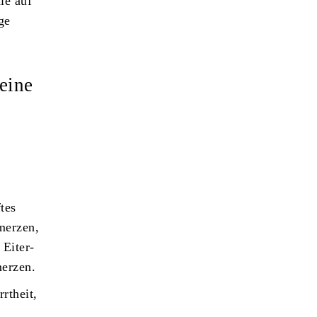
ie auf
ge
eine
tes
merzen,
 Eiter-
erzen.
rtheit,