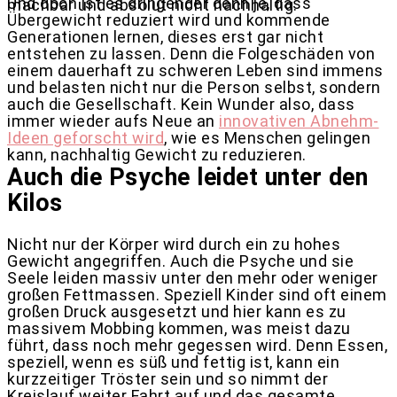
Und doch ist es dringender denn je, dass
machbar und absolut nicht nachhaltig.
Übergewicht reduziert wird und kommende
Generationen lernen, dieses erst gar nicht
entstehen zu lassen. Denn die Folgeschäden von
einem dauerhaft zu schweren Leben sind immens
und belasten nicht nur die Person selbst, sondern
auch die Gesellschaft. Kein Wunder also, dass
immer wieder aufs Neue an
innovativen Abnehm-
Ideen geforscht wird
, wie es Menschen gelingen
kann, nachhaltig Gewicht zu reduzieren.
Auch die Psyche leidet unter den
Kilos
Nicht nur der Körper wird durch ein zu hohes
Gewicht angegriffen. Auch die Psyche und sie
Seele leiden massiv unter den mehr oder weniger
großen Fettmassen. Speziell Kinder sind oft einem
großen Druck ausgesetzt und hier kann es zu
massivem Mobbing kommen, was meist dazu
führt, dass noch mehr gegessen wird. Denn Essen,
speziell, wenn es süß und fettig ist, kann ein
kurzzeitiger Tröster sein und so nimmt der
Kreislauf weiter Fahrt auf und das gesamte