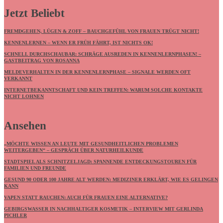
Jetzt Beliebt
FREMDGEHEN, LÜGEN & ZOFF – BAUCHGEFÜHL VON FRAUEN TRÜGT NICHT!
KENNENLERNEN – WENN ER FRÜH FÄHRT, IST NICHTS OK!
SCHNELL DURCHSCHAUBAR: SCHRÄGE AUSREDEN IN KENNENLERNPHASEN! –
GASTBEITRAG VON ROSANNA
MELDEVERHALTEN IN DER KENNENLERNPHASE – SIGNALE WERDEN OFT
VERKANNT
INTERNETBEKANNTSCHAFT UND KEIN TREFFEN: WARUM SOLCHE KONTAKTE
NICHT LOHNEN
Ansehen
„MÖCHTE WISSEN AN LEUTE MIT GESUNDHEITLICHEN PROBLEMEN
WEITERGEBEN“ – GESPRÄCH ÜBER NATURHEILKUNDE
STADTSPIEL ALS SCHNITZELJAGD: SPANNENDE ENTDECKUNGSTOUREN FÜR
FAMILIEN UND FREUNDE
GESUND 90 ODER 100 JAHRE ALT WERDEN: MEDIZINER ERKLÄRT, WIE ES GELINGEN
KANN
VAPEN STATT RAUCHEN: AUCH FÜR FRAUEN EINE ALTERNATIVE?
GEBIRGSWASSER IN NACHHALTIGER KOSMETIK – INTERVIEW MIT GERLINDA
PICHLER