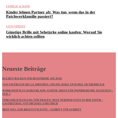
FAMILIE & KIND
Kinder lehnen Partner ab: Was tun, wenn das in der
Patchworkfamilie passiert?
GESUNDHEIT
Günstige Brille mit Sehstärke online kaufen: Worauf Sie
wirklich achten sollten
Neueste Beiträge
KUCHEN BACKEN FÜR BESONDERE ANLÄSSE
VON NATÜRLICH BIS GLAMOURÖS: ONLINE-MAKE-UP-KURSE IM ÜBERBLICK
WORKSHOP PLUS KURZURLAUB: SCHÖNE IDEEN FÜR INSPIRIERENDE AUSZEITEN –
TEIL 1
STRESSBEWÄLTIGUNG FÜR FRAUEN: NEUE PERSPEKTIVEN IN DER NATUR –
GASTBEITRAG VON MICHAELA DIETRICH
MEIN WEG ZUR BRAUTSTYLISTIN – SCHRITT FÜR SCHRITT