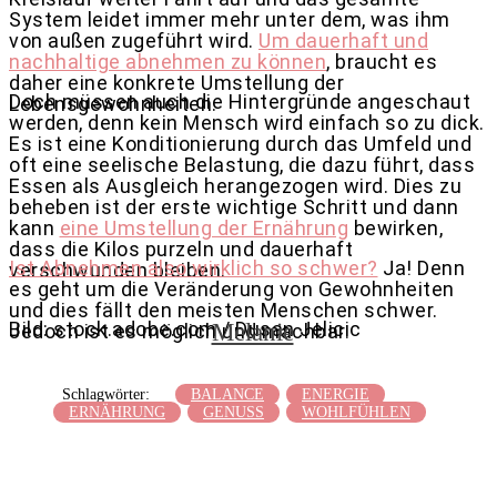
System leidet immer mehr unter dem, was ihm
von außen zugeführt wird.
Um dauerhaft und
nachhaltige abnehmen zu können
, braucht es
daher eine konkrete Umstellung der
Doch müssen auch die Hintergründe angeschaut
Lebensgewohnheiten.
werden, denn kein Mensch wird einfach so zu dick.
Es ist eine Konditionierung durch das Umfeld und
oft eine seelische Belastung, die dazu führt, dass
Essen als Ausgleich herangezogen wird. Dies zu
beheben ist der erste wichtige Schritt und dann
kann
eine Umstellung der Ernährung
bewirken,
dass die Kilos purzeln und dauerhaft
Ist Abnehmen also wirklich so schwer?
Ja! Denn
verschwunden bleiben.
es geht um die Veränderung von Gewohnheiten
und dies fällt den meisten Menschen schwer.
Bild: stock.adobe.com / Dusan Jelicic
Melanie
Jedoch ist es möglich und machbar.
Schlagwörter:
BALANCE
ENERGIE
ERNÄHRUNG
GENUSS
WOHLFÜHLEN