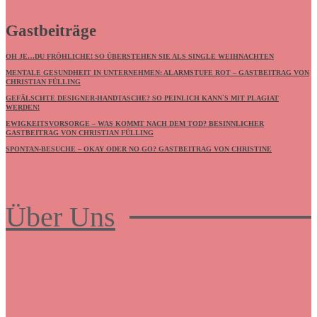
Gastbeiträge
OH JE…DU FRÖHLICHE! SO ÜBERSTEHEN SIE ALS SINGLE WEIHNACHTEN
MENTALE GESUNDHEIT IN UNTERNEHMEN: ALARMSTUFE ROT – GASTBEITRAG VON
CHRISTIAN FÜLLING
GEFÄLSCHTE DESIGNER-HANDTASCHE? SO PEINLICH KANN`S MIT PLAGIAT
WERDEN!
EWIGKEITSVORSORGE – WAS KOMMT NACH DEM TOD? BESINNLICHER
GASTBEITRAG VON CHRISTIAN FÜLLING
SPONTAN-BESUCHE – OKAY ODER NO GO? GASTBEITRAG VON CHRISTINE
Über Uns
Frauenboulevard