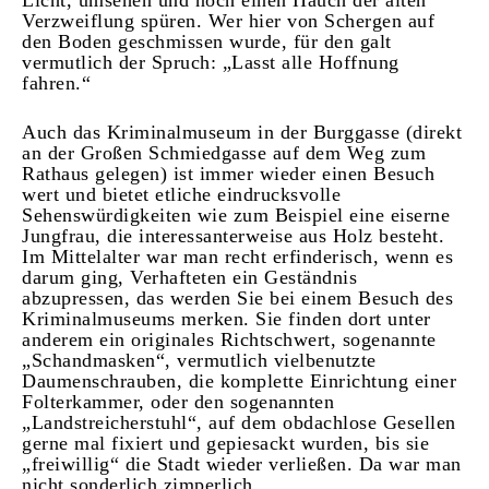
Licht, umsehen und noch einen Hauch der alten
Verzweiflung spüren. Wer hier von Schergen auf
den Boden geschmissen wurde, für den galt
vermutlich der Spruch: „Lasst alle Hoffnung
fahren.“
Auch das Kriminalmuseum in der Burggasse (direkt
an der Großen Schmiedgasse auf dem Weg zum
Rathaus gelegen) ist immer wieder einen Besuch
wert und bietet etliche eindrucksvolle
Sehenswürdigkeiten wie zum Beispiel eine eiserne
Jungfrau, die interessanterweise aus Holz besteht.
Im Mittelalter war man recht erfinderisch, wenn es
darum ging, Verhafteten ein Geständnis
abzupressen, das werden Sie bei einem Besuch des
Kriminalmuseums merken. Sie finden dort unter
anderem ein originales Richtschwert, sogenannte
„Schandmasken“, vermutlich vielbenutzte
Daumenschrauben, die komplette Einrichtung einer
Folterkammer, oder den sogenannten
„Landstreicherstuhl“, auf dem obdachlose Gesellen
gerne mal fixiert und gepiesackt wurden, bis sie
„freiwillig“ die Stadt wieder verließen. Da war man
nicht sonderlich zimperlich.