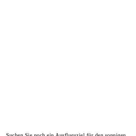
Suchen Sie noch ein Ausflugsziel für den sonnigen