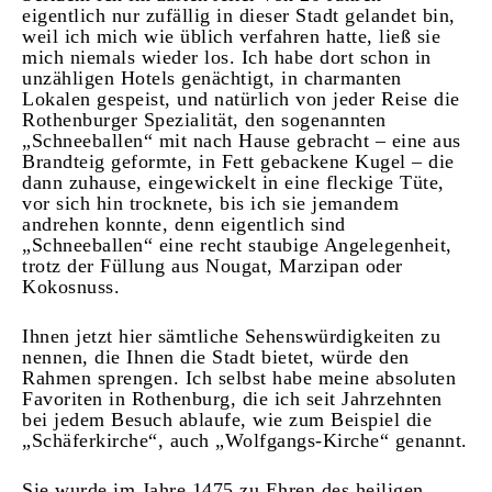
eigentlich nur zufällig in dieser Stadt gelandet bin,
weil ich mich wie üblich verfahren hatte, ließ sie
mich niemals wieder los. Ich habe dort schon in
unzähligen Hotels genächtigt, in charmanten
Lokalen gespeist, und natürlich von jeder Reise die
Rothenburger Spezialität, den sogenannten
„Schneeballen“ mit nach Hause gebracht – eine aus
Brandteig geformte, in Fett gebackene Kugel – die
dann zuhause, eingewickelt in eine fleckige Tüte,
vor sich hin trocknete, bis ich sie jemandem
andrehen konnte, denn eigentlich sind
„Schneeballen“ eine recht staubige Angelegenheit,
trotz der Füllung aus Nougat, Marzipan oder
Kokosnuss.
Ihnen jetzt hier sämtliche Sehenswürdigkeiten zu
nennen, die Ihnen die Stadt bietet, würde den
Rahmen sprengen. Ich selbst habe meine absoluten
Favoriten in Rothenburg, die ich seit Jahrzehnten
bei jedem Besuch ablaufe, wie zum Beispiel die
„Schäferkirche“, auch „Wolfgangs-Kirche“ genannt.
Sie wurde im Jahre 1475 zu Ehren des heiligen