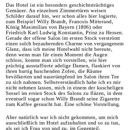
Das Hotel ist ein besonders geschichtsträchtiges
Gemäuer. An einzelnen Zimmertüren weisen
Schilder darauf hin, wer schon alles hier logierte,
zum Beispiel Willy Brandt, Francois Mitterand,
König Maximilian von Bayern (1806) oder
Friedrich Karl Ludwig Konstantin, Prinz zu Hessen.
Gerade der offene Salon im ersten Stock verströmt
einen solch bezaubernden Charme von vergangenem
Glanz, dass ich meine Hotelwahl nicht bereute,
denn wenn man für einen Moment die Augen
schloss, konnte man sich vorstellen, wie hier
prächtig ausstaffierte adelige Damen, flankiert von
ihren hurtig huschenden Zofen, die Räume
bevölkerten und naserümpfend im Salon ihren Tee
zu sich nahmen. Selbstverständlich habe ich es mir
nicht nehmen lassen, mich in einem der kuscheligen
Sessel im ersten Stock des Salons zu fläzen, in dem
eventuell sogar schon Willy Brandt seine Zigarette
zum Kaffee geraucht hat. Eine schöne Vorstellung.
Aber natürlich war ich nicht gekommen, um mich
ausschließlich im Hotel aufzuhalten und so zu tun,
als sei ich Frau von und zu, im Gegenteil.