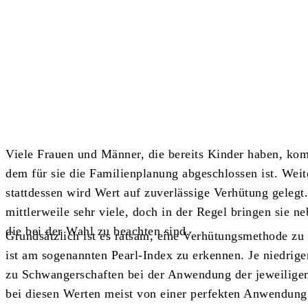
Teilen
Viele Frauen und Männer, die bereits Kinder haben, ko
dem für sie die Familienplanung abgeschlossen ist. Wei
stattdessen wird Wert auf zuverlässige Verhütung geleg
mittlerweile sehr viele, doch in der Regel bringen sie n
die bei der Wahl zu beachten sind.
Grundsätzlich ist es ratsam, eine Verhütungsmethode zu 
ist am sogenannten Pearl-Index zu erkennen. Je niedriger
zu Schwangerschaften bei der Anwendung der jeweilige
bei diesen Werten meist von einer perfekten Anwendun