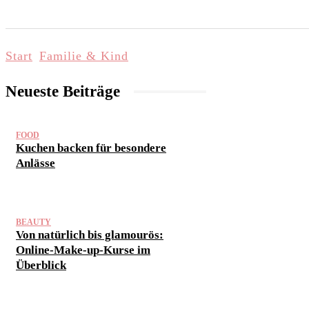
START
LIFESTYLE & WELLNESS
FAMI
Start
Familie & Kind
Neueste Beiträge
FOOD
Kuchen backen für besondere
Anlässe
BEAUTY
Von natürlich bis glamourös:
Online-Make-up-Kurse im
Überblick