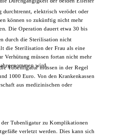
ie Durchgängigkeit der beiden Eileiter
durchtrennt, elektrisch verödet oder
ien können so zukünftig nicht mehr
en. Die Operation dauert etwa 30 bis
durch die Sterilisation nicht
t die Sterilisation der Frau als eine
r Verhütung müssen fortan nicht mehr
 wahrgenommen wird.
die Tubenligatur müssen in der Regel
 und 1000 Euro. Von den Krankenkassen
chaft aus medizinischen oder
 der Tubenligatur zu Komplikationen
gefäße verletzt werden. Dies kann sich