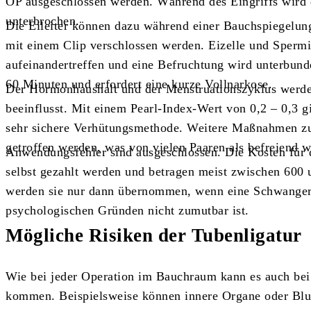
OP ausgeschlossen werden. Während des Eingriffs wird d
unterbrochen.
Die Eileiter können dazu während einer Bauchspiegelung 
mit einem Clip verschlossen werden. Eizelle und Sperm
aufeinandertreffen und eine Befruchtung wird unterbund
60 Minuten und erfordert eine kurze Vollnarkose.
Der Hormonhaushalt und der Menstruationszyklus werden 
beeinflusst. Mit einem Pearl-Index-Wert von 0,2 – 0,3 gil
sehr sichere Verhütungsmethode. Weitere Maßnahmen zu
getroffen werden, was von vielen Paaren als befreiend
Anwendungsfehler sind ausgeschlossen. Die Kosten für 
selbst gezahlt werden und betragen meist zwischen 600
werden sie nur dann übernommen, wenn eine Schwangers
psychologischen Gründen nicht zumutbar ist.
Mögliche Risiken der Tubenligatur
Wie bei jeder Operation im Bauchraum kann es auch bei
kommen. Beispielsweise können innere Organe oder Blut