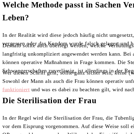
Welche Methode passt in Sachen Ve
Leben?
In der Realität wird diese jedoch häufig nicht umgesetzt
vergessen oder das Kondom wurde falsch gelagert und ha
Deshalb sollte auch überlegt werden, welche Verhütung
langfristig unkompliziert angewendet werden kann. Bei
können operative Maßnahmen in Frage kommen. Die Steri
Schwangerschaften zuverlässig, ist allerdings in der Reg
Wer diesen Schritt geht, sollte ganz sicher sein, keine
Sowohl der Mann als auch die Frau können operativ un
funktioniert
und was es dabei zu beachten gilt, wird nach
Die Sterilisation der Frau
In der Regel wird die Sterilisation der Frau, die Tubenlig
vor dem Eisprung vorgenommen. Auf diese Weise soll e