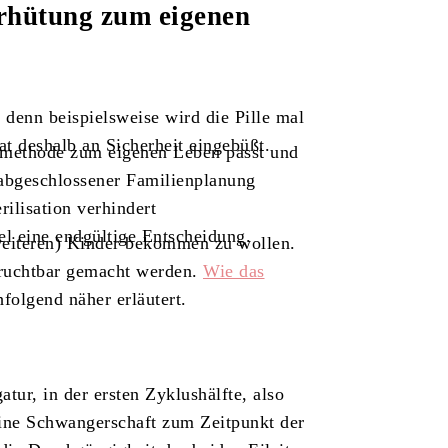
rhütung zum eigenen
, denn beispielsweise wird die Pille mal
t deshalb an Sicherheit eingebüßt.
smethode zum eigenen Leben passt und
 abgeschlossener Familienplanung
lisation verhindert
el eine endgültige Entscheidung.
 (weiteren) Kinder bekommen zu wollen.
fruchtbar gemacht werden.
Wie das
folgend näher erläutert.
atur, in der ersten Zyklushälfte, also
ine Schwangerschaft zum Zeitpunkt der