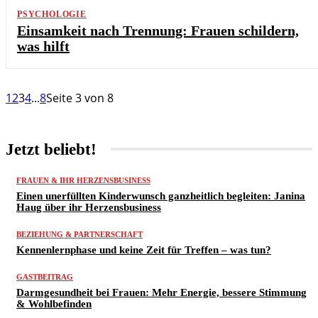
PSYCHOLOGIE
Einsamkeit nach Trennung: Frauen schildern,
was hilft
1
2
3
4
...
8
Seite 3 von 8
Jetzt beliebt!
FRAUEN & IHR HERZENSBUSINESS
Einen unerfüllten Kinderwunsch ganzheitlich begleiten: Janina
Haug über ihr Herzensbusiness
BEZIEHUNG & PARTNERSCHAFT
Kennenlernphase und keine Zeit für Treffen – was tun?
GASTBEITRAG
Darmgesundheit bei Frauen: Mehr Energie, bessere Stimmung
& Wohlbefinden