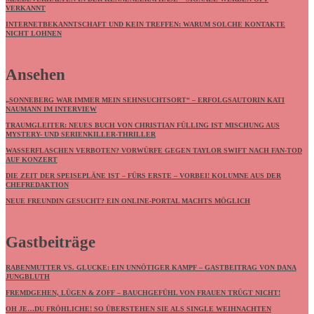
VERKANNT
INTERNETBEKANNTSCHAFT UND KEIN TREFFEN: WARUM SOLCHE KONTAKTE
NICHT LOHNEN
Ansehen
„SONNEBERG WAR IMMER MEIN SEHNSUCHTSORT“ – ERFOLGSAUTORIN KATI
NAUMANN IM INTERVIEW
TRAUMGLEITER: NEUES BUCH VON CHRISTIAN FÜLLING IST MISCHUNG AUS
MYSTERY- UND SERIENKILLER-THRILLER
WASSERFLASCHEN VERBOTEN? VORWÜRFE GEGEN TAYLOR SWIFT NACH FAN-TOD
AUF KONZERT
DIE ZEIT DER SPEISEPLÄNE IST – FÜRS ERSTE – VORBEI! KOLUMNE AUS DER
CHEFREDAKTION
NEUE FREUNDIN GESUCHT? EIN ONLINE-PORTAL MACHTS MÖGLICH
Gastbeiträge
RABENMUTTER VS. GLUCKE: EIN UNNÖTIGER KAMPF – GASTBEITRAG VON DANA
JUNGBLUTH
FREMDGEHEN, LÜGEN & ZOFF – BAUCHGEFÜHL VON FRAUEN TRÜGT NICHT!
OH JE…DU FRÖHLICHE! SO ÜBERSTEHEN SIE ALS SINGLE WEIHNACHTEN