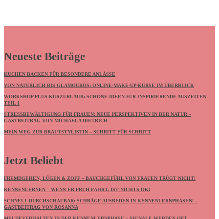
Neueste Beiträge
KUCHEN BACKEN FÜR BESONDERE ANLÄSSE
VON NATÜRLICH BIS GLAMOURÖS: ONLINE-MAKE-UP-KURSE IM ÜBERBLICK
WORKSHOP PLUS KURZURLAUB: SCHÖNE IDEEN FÜR INSPIRIERENDE AUSZEITEN –
TEIL 1
STRESSBEWÄLTIGUNG FÜR FRAUEN: NEUE PERSPEKTIVEN IN DER NATUR –
GASTBEITRAG VON MICHAELA DIETRICH
MEIN WEG ZUR BRAUTSTYLISTIN – SCHRITT FÜR SCHRITT
Jetzt Beliebt
FREMDGEHEN, LÜGEN & ZOFF – BAUCHGEFÜHL VON FRAUEN TRÜGT NICHT!
KENNENLERNEN – WENN ER FRÜH FÄHRT, IST NICHTS OK!
SCHNELL DURCHSCHAUBAR: SCHRÄGE AUSREDEN IN KENNENLERNPHASEN! –
GASTBEITRAG VON ROSANNA
MELDEVERHALTEN IN DER KENNENLERNPHASE – SIGNALE WERDEN OFT