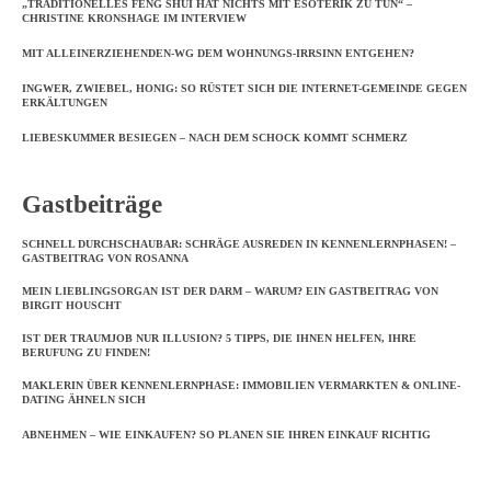
„TRADITIONELLES FENG SHUI HAT NICHTS MIT ESOTERIK ZU TUN“ –
CHRISTINE KRONSHAGE IM INTERVIEW
MIT ALLEINERZIEHENDEN-WG DEM WOHNUNGS-IRRSINN ENTGEHEN?
INGWER, ZWIEBEL, HONIG: SO RÜSTET SICH DIE INTERNET-GEMEINDE GEGEN
ERKÄLTUNGEN
LIEBESKUMMER BESIEGEN – NACH DEM SCHOCK KOMMT SCHMERZ
Gastbeiträge
SCHNELL DURCHSCHAUBAR: SCHRÄGE AUSREDEN IN KENNENLERNPHASEN! –
GASTBEITRAG VON ROSANNA
MEIN LIEBLINGSORGAN IST DER DARM – WARUM? EIN GASTBEITRAG VON
BIRGIT HOUSCHT
IST DER TRAUMJOB NUR ILLUSION? 5 TIPPS, DIE IHNEN HELFEN, IHRE
BERUFUNG ZU FINDEN!
MAKLERIN ÜBER KENNENLERNPHASE: IMMOBILIEN VERMARKTEN & ONLINE-
DATING ÄHNELN SICH
ABNEHMEN – WIE EINKAUFEN? SO PLANEN SIE IHREN EINKAUF RICHTIG