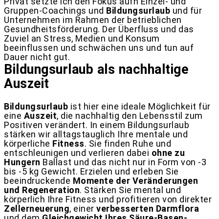
Privat setzte ich den Fokus aufn Einzel- und
Gruppen-Coachings und
Bildungsurlaub
und für
Unternehmen im Rahmen der betrieblichen
Gesundheitsförderung. Der Überfluss und das
Zuviel an Stress, Medien und Konsum
beeinflussen und schwächen uns und tun auf
Dauer nicht gut.
Bildungsurlaub als nachhaltige
Auszeit
Bildungsurlaub
ist hier eine ideale Möglichkeit für
eine
Auszeit
, die nachhaltig den Lebensstil zum
Positiven verändert. In einem Bildungsurlaub
stärken wir alltagstauglich Ihre mentale und
körperliche
Fitness
. Sie finden Ruhe und
entschleunigen und verlieren dabei
ohne zu
Hungern
Ballast und das nicht nur in Form von -3
bis -5 kg Gewicht. Erzielen und erleben Sie
beeindruckende
Momente der Veränderungen
und Regeneration
. Stärken Sie mental und
körperlich Ihre Fitness und profitieren von direkter
Zellerneuerung
, einer
verbesserten Darmflora
und dem
Gleichgewicht Ihres Säure-Basen-