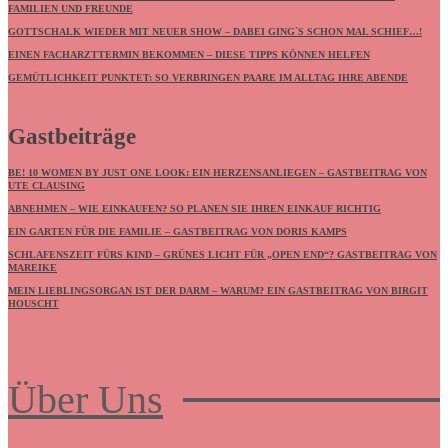
FAMILIEN UND FREUNDE
GOTTSCHALK WIEDER MIT NEUER SHOW – DABEI GING`S SCHON MAL SCHIEF…!
EINEN FACHARZTTERMIN BEKOMMEN – DIESE TIPPS KÖNNEN HELFEN
GEMÜTLICHKEIT PUNKTET: SO VERBRINGEN PAARE IM ALLTAG IHRE ABENDE
Gastbeiträge
BE! 10 WOMEN BY JUST ONE LOOK: EIN HERZENSANLIEGEN – GASTBEITRAG VON
UTE CLAUSING
ABNEHMEN – WIE EINKAUFEN? SO PLANEN SIE IHREN EINKAUF RICHTIG
EIN GARTEN FÜR DIE FAMILIE – GASTBEITRAG VON DORIS KAMPS
SCHLAFENSZEIT FÜRS KIND – GRÜNES LICHT FÜR „OPEN END“? GASTBEITRAG VON
MAREIKE
MEIN LIEBLINGSORGAN IST DER DARM – WARUM? EIN GASTBEITRAG VON BIRGIT
HOUSCHT
Über Uns