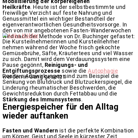
Mobilisierung der körpereigenen
Heilkräfte
. Heute ist der selbstbestimmte und
freiwillige Verzicht auf feste Nahrung und
Genussmittel ein wichtiger Bestandteil der
eigenverantwortlichen Gesundheitsvorsorge. In
den von mir angebotenen Fasten-Wanderwochen
wird nach der Methode von Dr. Buchinger gefastet:
Die Kursteilnehmerinnen und Kursteilnehmer
nehmen während der Woche frisch gekochte
Gemüsebrühe, Säfte, Kräutertees und viel Wasser
zu sich. Damit wird dem Verdauungssystem eine
Pause gegönnt,
Reinigungs- und
Entgiftungsprozesse
sowie die
Autophagie
Positive Auswirkungen sind zum Beispiel die
werden in Gang gesetzt.
Senkung von Blutdruck und Blutzuckerspiegel, die
Linderung rheumatischer Beschwerden, die
Gewichtsreduktion durch Fettabbau und die
Stärkung des Immunsystems
.
Energiespeicher für den Alltag
wieder auftanken
Fasten und Wandern
ist die perfekte Kombination
um Körper, Geist und Seele in kürzester Zeit