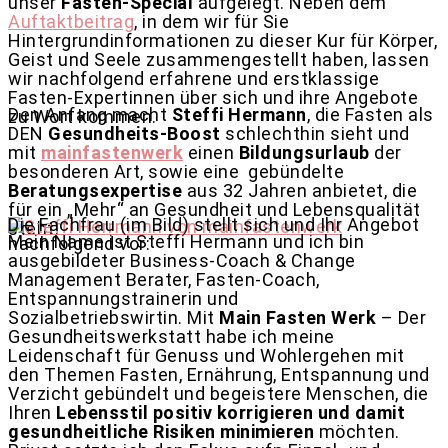
unser
Fasten-Special
aufgelegt. Neben dem
Auftaktbeitrag
, in dem wir für Sie
Hintergrundinformationen zu dieser Kur für Körper,
Geist und Seele zusammengestellt haben, lassen
wir nachfolgend erfahrene und erstklassige
Fasten-Expertinnen über sich und ihre Angebote
Den Anfang macht
Steffi Hermann
, die Fasten als
zu Wort kommen.
DEN
Gesundheits-Boost
schlechthin sieht und
mit
mainfastenwerk
einen
Bildungsurlaub
der
besonderen Art, sowie eine gebündelte
Beratungsexpertise
aus 32 Jahren anbietet, die
für ein „Mehr“ an Gesundheit und Lebensqualität
Die Fachfrau (im Bild) stellt sich und Ihr Angebot
steht.
Mein Name ist Steffi Hermann und ich bin
nachfolgend vor:
ausgebildeter Business-Coach & Change
Management Berater, Fasten-Coach,
Entspannungstrainerin und
Sozialbetriebswirtin. Mit
Main Fasten Werk
– Der
Gesundheitswerkstatt habe ich meine
Leidenschaft für Genuss und Wohlergehen mit
den Themen Fasten, Ernährung, Entspannung und
Verzicht gebündelt und begeistere Menschen, die
Ihren
Lebensstil positiv korrigieren und damit
gesundheitliche Risiken minimieren
möchten.