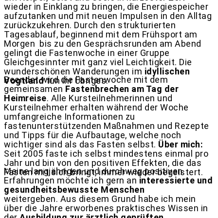
wieder in Einklang zu bringen, die Energiespeicher
aufzutanken und mit neuen Impulsen in den Alltag
zurückzukehren. Durch den strukturierten
Tagesablauf, beginnend mit dem Frühsport am
Morgen
bis zu den Gesprächsrunden am Abend
gelingt die Fastenwoche in einer Gruppe
Gleichgesinnter mit ganz viel Leichtigkeit. Die
wunderschönen Wanderungen im
idyllischen
Beendet wird die Fastenwoche mit dem
Vogtland
tun ihr Übriges.
gemeinsamen
Fastenbrechen am Tag der
Heimreise
. Alle Kursteilnehmerinnen und
Kursteilnehmer erhalten während der Woche
umfangreiche Informationen zu
fastenunterstützenden Maßnahmen und Rezepte
und Tipps für die Aufbautage, welche noch
wichtiger sind als das Fasten selbst.
Über mich:
Seit 2005 faste ich selbst mindestens einmal pro
Jahr und bin von den positiven Effekten, die das
Meine langjährigen und durchweg positiven
Fasten mit sich bringt, immer wieder begeistert.
Erfahrungen möchte ich gern an
interessierte und
gesundheitsbewusste Menschen
weitergeben. Aus diesem Grund habe ich mein
über die Jahre erworbenes praktisches Wissen in
der
Ausbildung zur ärztlich geprüften