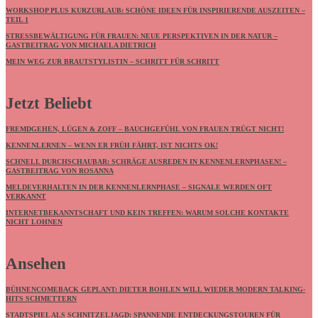
WORKSHOP PLUS KURZURLAUB: SCHÖNE IDEEN FÜR INSPIRIERENDE AUSZEITEN –
TEIL 1
STRESSBEWÄLTIGUNG FÜR FRAUEN: NEUE PERSPEKTIVEN IN DER NATUR –
GASTBEITRAG VON MICHAELA DIETRICH
MEIN WEG ZUR BRAUTSTYLISTIN – SCHRITT FÜR SCHRITT
Jetzt Beliebt
FREMDGEHEN, LÜGEN & ZOFF – BAUCHGEFÜHL VON FRAUEN TRÜGT NICHT!
KENNENLERNEN – WENN ER FRÜH FÄHRT, IST NICHTS OK!
SCHNELL DURCHSCHAUBAR: SCHRÄGE AUSREDEN IN KENNENLERNPHASEN! –
GASTBEITRAG VON ROSANNA
MELDEVERHALTEN IN DER KENNENLERNPHASE – SIGNALE WERDEN OFT
VERKANNT
INTERNETBEKANNTSCHAFT UND KEIN TREFFEN: WARUM SOLCHE KONTAKTE
NICHT LOHNEN
Ansehen
BÜHNENCOMEBACK GEPLANT: DIETER BOHLEN WILL WIEDER MODERN TALKING-
HITS SCHMETTERN
STADTSPIEL ALS SCHNITZELJAGD: SPANNENDE ENTDECKUNGSTOUREN FÜR