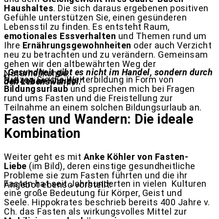
Haushaltes
. Die sich daraus ergebenen positiven
Gefühle unterstützen Sie, einen gesünderen
Lebensstil zu finden. Es entsteht Raum,
emotionales Essverhalten
und Themen rund um
Ihre
Ernährungsgewohnheiten
oder auch Verzicht
neu zu betrachten und zu verändern. Gemeinsam
gehen wir den altbewährten Weg der
„Gesundheit gibt es nicht im Handel, sondern durch
Naturheilkunde:
Nutzen Sie die Weiterbildung in Form von
Sebastian Kneipp
den Lebenswandel.“
Bildungsurlaub
und sprechen mich bei Fragen
rund ums Fasten und die Freistellung zur
Teilnahme an einem solchen Bildungsurlaub an.
Fasten und Wandern: Die ideale
Kombination
Weiter geht es mit
Anke Köhler von Fasten-
Liebe
(im Bild), deren einstige gesundheitliche
Probleme sie zum Fasten führten und die ihr
Fasten hat seit
Jahrhunderten in vielen
Kulturen
Angebot ebenso vorstellt:
eine große Bedeutung für Körper, Geist und
Seele.
Hippokrates beschrieb bereits 400 Jahre v.
Ch. das Fasten als wirkungsvolles Mittel zur