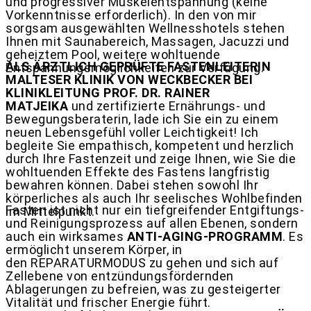
und progressiver Muskelentspannung (keine
Vorkenntnisse erforderlich). In den von mir
sorgsam ausgewählten Wellnesshotels stehen
Ihnen mit Saunabereich, Massagen, Jacuzzi und
geheiztem Pool, weitere wohltuende
ALS ÄRZTLICH GEPRÜFTE FASTENLEITERIN
Entspannungsmöglichkeiten zur Verfügung.
MALTESER KLINIK VON WECKBECKER BEI
KLINIKLEITUNG PROF. DR. RAINER
MATJEIKA
und zertifizierte Ernährungs- und
Bewegungsberaterin,
lade ich Sie ein zu einem
neuen Lebensgefühl voller Leichtigkeit!
Ich
begleite Sie empathisch, kompetent und herzlich
durch Ihre Fastenzeit und zeige Ihnen, wie Sie die
wohltuenden Effekte des Fastens langfristig
bewahren können. Dabei stehen sowohl Ihr
körperliches als auch Ihr seelisches Wohlbefinden
Fasten ist nicht nur ein tiefgreifender Entgiftungs-
im Mittelpunkt.
und Reinigungsprozess auf allen Ebenen, sondern
auch ein wirksames
ANTI-AGING-PROGRAMM
. Es
ermöglicht unserem Körper, in
den REPARATURMODUS
zu gehen und sich auf
Zellebene von entzündungsfördernden
Ablagerungen zu befreien, was zu gesteigerter
Vitalität und frischer Energie führt.