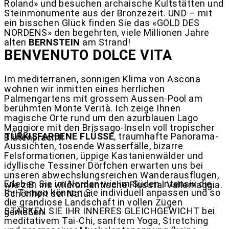
Roland» und besuchen archaische Kultstätten und
Steinmonumente aus der Bronzezeit. UND – mit
ein bisschen Glück finden Sie das «GOLD DES
NORDENS» den begehrten, viele Millionen Jahre
alten
BERNSTEIN
am Strand!
BENVENUTO DOLCE VITA
Im mediterranen, sonnigen Klima von Ascona
wohnen wir inmitten eines herrlichen
Palmengartens mit grossem Aussen-Pool am
berühmten Monte Verità. Ich zeige Ihnen
magische Orte rund um den azurblauen Lago
Maggiore mit den Brissago-Inseln voll tropischer
TÜRKISFARBENE FLÜSSE
, traumhafte Panorama-
Blütenpracht!
Aussichten, tosende Wasserfälle, bizarre
Felsformationen, üppige Kastanienwälder und
idyllische Tessiner Dörfchen erwarten uns bei
unseren abwechslungsreichen Wanderausflügen,
Erleben Sie im Norden wie im Süden intensiv die
wie z.B. ins wildromantische Flusstal Vallemaggia.
Ihr Tempo können Sie individuell anpassen und so
Schönheit der Natur.
die grandiose Landschaft in vollen Zügen
STÄRKEN SIE IHR INNERES GLEICHGEWICHT bei
genießen.
meditativem Tai-Chi, sanftem Yoga, Stretching