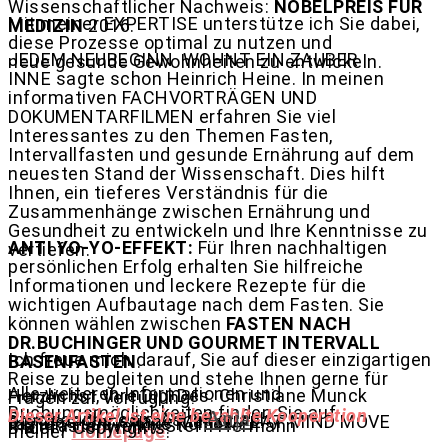
Wissenschaftlicher Nachweis:
NOBELPREIS FÜR
Mit meiner EXPERTISE unterstütze ich Sie dabei,
MEDIZIN
2016.
diese Prozesse optimal zu nutzen und
JEDEM NEUBEGINN
WOHNT EIN ZAUBER
neue gesunde Gewohnheiten zu entwickeln.
INNE sagte schon Heinrich Heine. In meinen
informativen FACHVORTRÄGEN UND
DOKUMENTARFILMEN erfahren Sie viel
Interessantes zu den Themen Fasten,
Intervallfasten und gesunde Ernährung auf dem
neuesten Stand der Wissenschaft. Dies hilft
Ihnen, ein tieferes Verständnis für die
Zusammenhänge zwischen Ernährung und
Gesundheit zu entwickeln und Ihre Kenntnisse zu
ANTI YO-YO-EFFEKT:
Für Ihren nachhaltigen
vertiefen.
persönlichen Erfolg erhalten Sie hilfreiche
Informationen und leckere Rezepte für die
wichtigen Aufbautage nach dem Fasten. Sie
können wählen zwischen
FASTEN NACH
DR.BUCHINGER UND GOURMET INTERVALL
Ich freue mich darauf, Sie auf dieser einzigartigen
BASENFASTEN
.
Reise zu begleiten und stehe Ihnen gerne für
Alle weiteren Informationen und
Herzlichst, Ihre Dipl.Des. Christiane Munck
Fragen zur Verfügung!
Buchungsmöglichkeiten finden Sie auf
Dieser Artikel ist eine bezahlte Kooperation
Anja
stock.adobe.com / shellygraphy
Dipl.Des. Christiane Munck / EAT MIND MOVE
fasten-liebe / Anke Köhler
mainfastenwerk / Steffi Hermann
Bilder / Copyrights:
meiner
Homepage
.