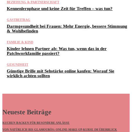
BEZIEHUNG & PARTNERSCHAFT
Kennenlernphase und keine Zeit für Treffen – was tun?
GASTBEITRAG
Darmgesundheit bei Frauen: Mehr Energie, bessere Stimmung
& Wohlbefinden
FAMILIE & KIND
Kinder lehnen Partner ab: Was tun, wenn das in der
Patchworkfamilie passiert?
GESUNDHEIT
Günstige Brille mit Sehstärke online kaufen: Worauf Sie
wirklich achten sollten
Neueste Beiträge
KUCHEN BACKEN FÜR BESONDERE ANLÄSSE
VON NATÜRLICH BIS GLAMOURÖS: ONLINE-MAKE-UP-KURSE IM ÜBERBLICK