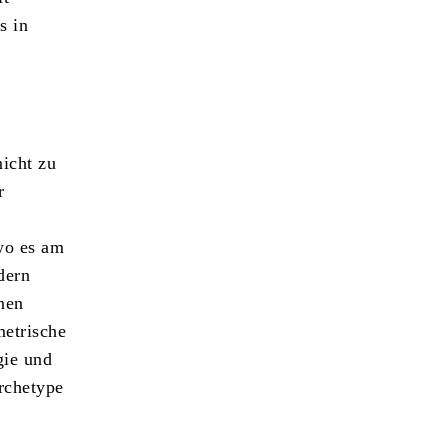
s in
nicht zu
r
wo es am
dern
nnen
metrische
gie und
rchetype