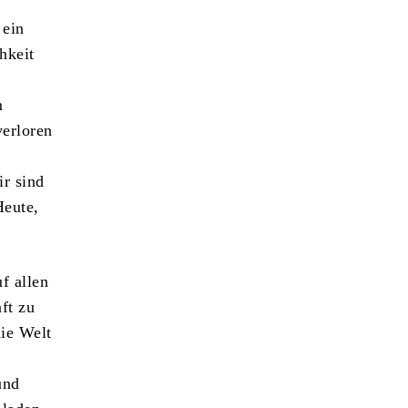
 ein
chkeit
m
verloren
ir sind
Heute,
f allen
ft zu
die Welt
und