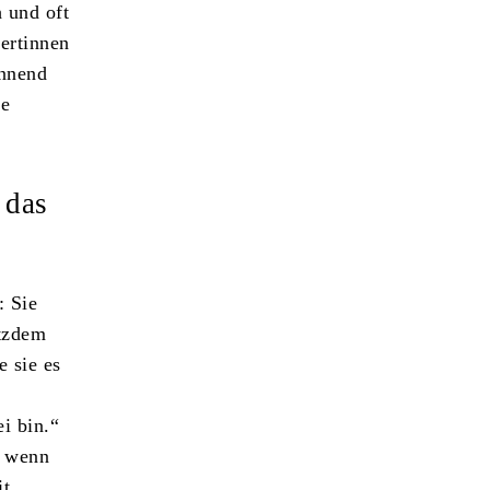
 und oft
ertinnen
innend
se
 das
: Sie
otzdem
e sie es
ei bin.“
, wenn
it