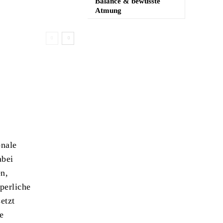
Balance & bewusste
Atmung
onale
abei
en,
perliche
etzt
le