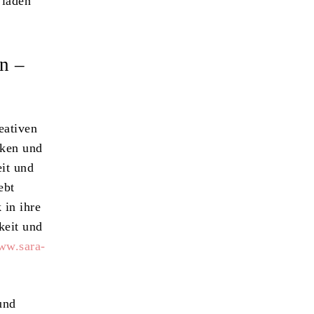
 laden
n –
eativen
cken und
eit und
ebt
 in ihre
keit und
www.sara-
und