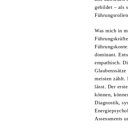
gebildet – als
Führungsrollen
Was mich in me
Führungskräfte
Führungskontext
dominant. Ents
empathisch. Di
Glaubenssätze 
meisten zählt.
lässt. Der ers
können, können
Diagnostik, s
Energiepsycho
Assessments u