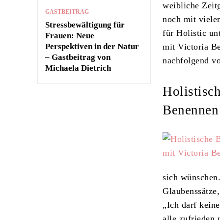
weibliche Zeit
GASTBEITRAG
noch mit viele
Stressbewältigung für
für Holistic u
Frauen: Neue
Perspektiven in der Natur
mit Victoria B
– Gastbeitrag von
nachfolgend vor
Michaela Dietrich
Holistisc
Benennen
sich wünschen.
Glaubenssätze, 
„Ich darf kein
alle zufrieden 