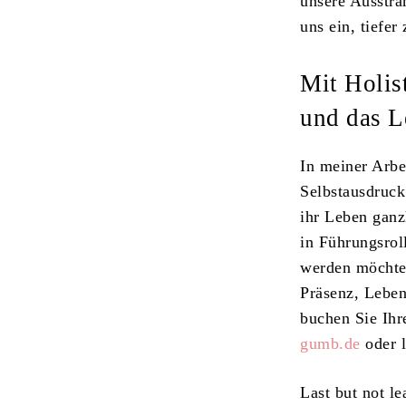
unsere Ausstra
uns ein, tiefer
Mit Holis
und das L
In meiner Arbe
Selbstausdruck.
ihr Leben ganzh
in Führungsrol
werden möchte.
Präsenz, Leben
buchen Sie Ih
gumb.de
oder l
Last but not le