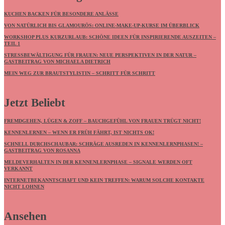
KUCHEN BACKEN FÜR BESONDERE ANLÄSSE
VON NATÜRLICH BIS GLAMOURÖS: ONLINE-MAKE-UP-KURSE IM ÜBERBLICK
WORKSHOP PLUS KURZURLAUB: SCHÖNE IDEEN FÜR INSPIRIERENDE AUSZEITEN –
TEIL 1
STRESSBEWÄLTIGUNG FÜR FRAUEN: NEUE PERSPEKTIVEN IN DER NATUR –
GASTBEITRAG VON MICHAELA DIETRICH
MEIN WEG ZUR BRAUTSTYLISTIN – SCHRITT FÜR SCHRITT
Jetzt Beliebt
FREMDGEHEN, LÜGEN & ZOFF – BAUCHGEFÜHL VON FRAUEN TRÜGT NICHT!
KENNENLERNEN – WENN ER FRÜH FÄHRT, IST NICHTS OK!
SCHNELL DURCHSCHAUBAR: SCHRÄGE AUSREDEN IN KENNENLERNPHASEN! –
GASTBEITRAG VON ROSANNA
MELDEVERHALTEN IN DER KENNENLERNPHASE – SIGNALE WERDEN OFT
VERKANNT
INTERNETBEKANNTSCHAFT UND KEIN TREFFEN: WARUM SOLCHE KONTAKTE
NICHT LOHNEN
Ansehen