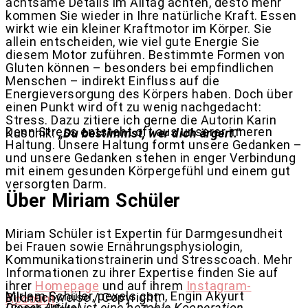
achtsame Details im Alltag achten, desto mehr
kommen Sie wieder in Ihre natürliche Kraft. Essen
wirkt wie ein kleiner Kraftmotor im Körper. Sie
allein entscheiden, wie viel gute Energie Sie
diesem Motor zuführen. Bestimmte Formen von
Gluten können – besonders bei empfindlichen
Menschen – indirekt Einfluss auf die
Energieversorgung des Körpers haben. Doch über
einen Punkt wird oft zu wenig nachgedacht:
Stress. Dazu zitiere ich gerne die Autorin
Karin
Denn Stress entsteht oft aus unserer inneren
Kuschik
:
„Du bestimmst, wer dich ärgert.“
Haltung. Unsere Haltung formt unsere Gedanken –
und unsere Gedanken stehen in enger Verbindung
mit einem gesunden Körpergefühl und einem gut
versorgten Darm.
Über Miriam Schüler
Miriam Schüler ist Expertin für Darmgesundheit
bei Frauen sowie Ernährungsphysiologin,
Kommunikationstrainerin und Stresscoach. Mehr
Informationen zu ihrer Expertise finden Sie auf
ihrer
Homepage
und auf ihrem
Instagram-
Miriam Schüler, pexels.com, Engin Akyurt
Bildnachweise / Copyright:
Account
.
Dieser Artikel ist eine bezahle Kooperation