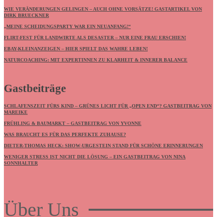
WIE VERÄNDERUNGEN GELINGEN – AUCH OHNE VORSÄTZE! GASTARTIKEL VON
DIRK BRUECKNER
„MEINE SCHEIDUNGSPARTY WAR EIN NEUANFANG!“
FLIRT-FEST FÜR LANDWIRTE ALS DESASTER – NUR EINE FRAU ERSCHIEN!
EBAY-KLEINANZEIGEN – HIER SPIELT DAS WAHRE LEBEN!
NATURCOACHING: MIT EXPERTINNEN ZU KLARHEIT & INNERER BALANCE
Gastbeiträge
SCHLAFENSZEIT FÜRS KIND – GRÜNES LICHT FÜR „OPEN END“? GASTBEITRAG VON
MAREIKE
FRÜHLING & BAUMARKT – GASTBEITRAG VON YVONNE
WAS BRAUCHT ES FÜR DAS PERFEKTE ZUHAUSE?
DIETER-THOMAS HECK: SHOW-URGESTEIN STAND FÜR SCHÖNE ERINNERUNGEN
WENIGER STRESS IST NICHT DIE LÖSUNG – EIN GASTBEITRAG VON NINA
SONNHALTER
Über Uns