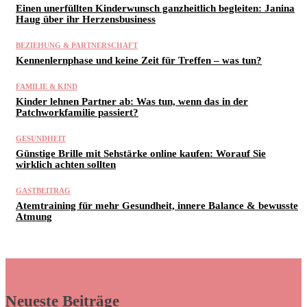
Einen unerfüllten Kinderwunsch ganzheitlich begleiten: Janina
Haug über ihr Herzensbusiness
BEZIEHUNG & PARTNERSCHAFT
Kennenlernphase und keine Zeit für Treffen – was tun?
FAMILIE & KIND
Kinder lehnen Partner ab: Was tun, wenn das in der
Patchworkfamilie passiert?
GESUNDHEIT
Günstige Brille mit Sehstärke online kaufen: Worauf Sie
wirklich achten sollten
GASTBEITRAG
Atemtraining für mehr Gesundheit, innere Balance & bewusste
Atmung
Neueste Beiträge