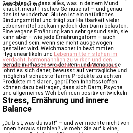
Beachten Sie, dass alles, was in deinem Mund
was Sie sehen.
knackt, meist frisches Gemüse ist – und genau
das ist wunderbar. Gluten ist ein natürliches
Bindungsmittel und trägt zur Haltbarkeit vieler
Lebensmittel bei, kann jedoch den Darm belasten.
Eine vegane Ernährung kann sehr gesund sein, sie
kann aber – wie jede Ernährungsform – auch
ungesund sein, wenn sie nicht ausgewogen
gestaltet wird. Weichmacher in bestimmten
Hygieneartikeln und
Lebensmitteln stehen im
Verdacht, hormonähnlich zu wirken und den
Gerade in Phasen wie der Peri- und Menopause
natürlichen Hormonhaushalt zu beeinflussen.
lohnt es sich daher, bewusst auf verträgliche und
möglichst schadstoffarme Produkte zu achten.
Produkte mit klaren, geprüften Inhaltsstoffen
können dazu beitragen, dass sich Darm, Psyche
und allgemeines Wohlbefinden positiv entwickeln.
Stress, Ernährung und innere
Balance
„Du bist, was du isst!“ – und wer möchte nicht von
innen heraus strahlen? Je mehr Sie auf kleine,