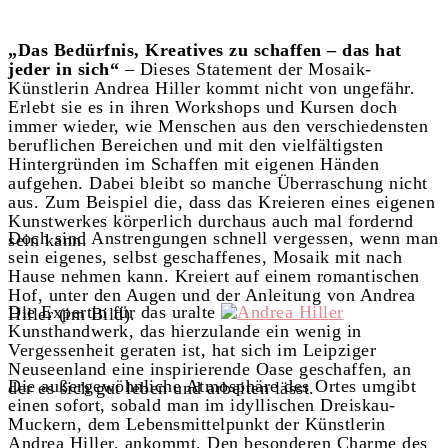
„Das Bedürfnis, Kreatives zu schaffen – das hat
jeder in sich“
– Dieses Statement der Mosaik-
Künstlerin Andrea Hiller kommt nicht von ungefähr.
Erlebt sie es in ihren Workshops und Kursen doch
immer wieder, wie Menschen aus den verschiedensten
beruflichen Bereichen und mit den vielfältigsten
Hintergründen im Schaffen mit eigenen Händen
aufgehen. Dabei bleibt so manche Überraschung nicht
aus. Zum Beispiel die, dass das Kreieren eines eigenen
Kunstwerkes körperlich durchaus auch mal fordernd
Doch sind Anstrengungen schnell vergessen, wenn man
sein kann.
sein eigenes, selbst geschaffenes, Mosaik mit nach
Hause nehmen kann. Kreiert auf einem romantischen
Hof, unter den Augen und der Anleitung von Andrea
Die Expertin für das uralte
Hiller (im Bild).
Kunsthandwerk, das hierzulande ein wenig in
Vergessenheit geraten ist, hat sich im Leipziger
Neuseenland eine inspirierende Oase geschaffen, an
Die außergewöhnliche Atmosphäre des Ortes umgibt
der es sich gut leben und arbeiten lässt.
einen sofort, sobald man im idyllischen Dreiskau-
Muckern, dem Lebensmittelpunkt der Künstlerin
Andrea Hiller, ankommt. Den besonderen Charme des