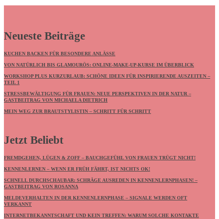
Neueste Beiträge
KUCHEN BACKEN FÜR BESONDERE ANLÄSSE
VON NATÜRLICH BIS GLAMOURÖS: ONLINE-MAKE-UP-KURSE IM ÜBERBLICK
WORKSHOP PLUS KURZURLAUB: SCHÖNE IDEEN FÜR INSPIRIERENDE AUSZEITEN –
TEIL 1
STRESSBEWÄLTIGUNG FÜR FRAUEN: NEUE PERSPEKTIVEN IN DER NATUR –
GASTBEITRAG VON MICHAELA DIETRICH
MEIN WEG ZUR BRAUTSTYLISTIN – SCHRITT FÜR SCHRITT
Jetzt Beliebt
FREMDGEHEN, LÜGEN & ZOFF – BAUCHGEFÜHL VON FRAUEN TRÜGT NICHT!
KENNENLERNEN – WENN ER FRÜH FÄHRT, IST NICHTS OK!
SCHNELL DURCHSCHAUBAR: SCHRÄGE AUSREDEN IN KENNENLERNPHASEN! –
GASTBEITRAG VON ROSANNA
MELDEVERHALTEN IN DER KENNENLERNPHASE – SIGNALE WERDEN OFT
VERKANNT
INTERNETBEKANNTSCHAFT UND KEIN TREFFEN: WARUM SOLCHE KONTAKTE