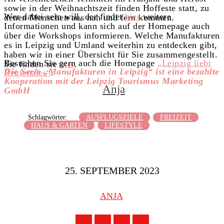
sowie in der Weihnachtszeit finden Hoffeste statt, zu
Wer dabei sein will, der findet
hier
weitere
denen Menschen aus nah und fern kommen.
Informationen und kann sich auf der Homepage auch
über die Workshops informieren. Welche Manufakturen
es in Leipzig und Umland weiterhin zu entdecken gibt,
haben wir in einer Übersicht für Sie zusammengestellt.
Besuchen Sie gern auch die Homepage
„Leipzig liebt
Sie finden sie
hier
.
Die Serie „Manufakturen in Leipzig“ ist eine bezahlte
Regionales“
.
Kooperation mit der Leipzig Tourismus Marketing
Anja
GmbH
Schlagwörter:
AUSFLUGSZIELE
FREIZEIT
HAUS & GARTEN
LIFESTYLE
25. SEPTEMBER 2023
ANJA