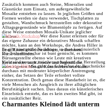
Zusätzlich kommen auch Steine, Mineralien und
Glasstücke zum Einsatz, um außergewöhnliche
Mosaike entstehen zu lassen. In jeglichen Größen und
Formen werden sie dazu verwendet, Tischplatten zu
gestalten, Wandschmuck herzustellen oder dekorative
Alltagsgegenstände wie Blumentöpfe zu fertigen. Auf
diese Weise entstehen Mosaik-Unikate jeglicher
Wer diese Kunst erlernen oder für
Couleur.
das eigene Zuhause ein dekoratives Mosaik schaffen
möchte, kann an den Workshops, die Andrea Hiller in
Es gibt eine große Nachfrage, so dass kontinuierlich
ihren Räumlichkeiten anbietet, teilnehmen.
Die Teilnehmerschar ist bunt gemischt, es kommen
Kurse stattfinden.
Büroangestellte ebenso wie Leute mit kreativen
Viele sind erstaunt, wie herausfordernd die Herstellung
Berufen oder auch Kinder und Jugendliche.
So geht das Schneiden der Bruchstücke
eines eigenen Mosaik-Kunstwerkes sein kann.
durchaus mit moderater körperlicher Anstrengung
einher, das Setzen der Teile erfordert vollste
Konzentration. Doch genau diese Handarbeit ist es, die
viele Menschen als Ausgleich zu ihrer alltäglichen
Berufstätigkeit suchen. Dass daraus ein künstlerisches
Einzelstück entsteht, das es kein zweites Mal gibt, ist
ein zusätzlicher Reiz.
Charmantes Kleinod lädt unterm