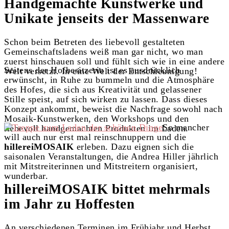
Handgemachte Kunstwerke und
Unikate jenseits der Massenware
Schon beim Betreten des liebevoll gestalteten
Gemeinschaftsladens weiß man gar nicht, wo man
zuerst hinschauen soll und fühlt sich wie in eine andere
Seitens der Hofbesitzerin ist es ausdrücklich
Welt versetzt. In eine Welt der Entschleunigung!
erwünscht, in Ruhe zu bummeln und die Atmosphäre
des Hofes, die sich aus Kreativität und gelassener
Stille speist, auf sich wirken zu lassen. Dass dieses
Konzept ankommt, beweist die Nachfrage sowohl nach
Mosaik-Kunstwerken, den Workshops und den
So mancher
liebevoll handgemachten Produkten im Laden.
will auch nur erst mal reinschnuppern und die
hillereiMOSAIK
erleben. Dazu eignen sich die
saisonalen Veranstaltungen, die Andrea Hiller jährlich
mit Mitstreiterinnen und Mitstreitern organisiert,
wunderbar.
hillereiMOSAIK bittet mehrmals
im Jahr zu Hoffesten
An verschiedenen Terminen im Frühjahr und Herbst