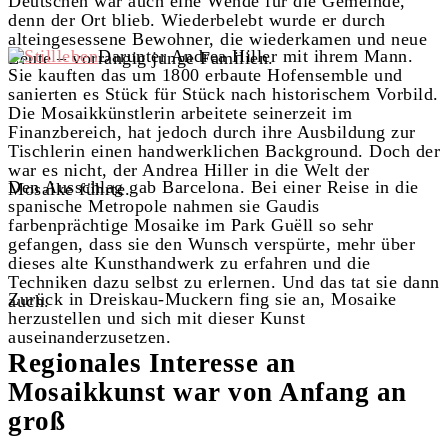
Deutschen war auch eine Wende für die Gemeinde,
denn der Ort blieb. Wiederbelebt wurde er durch
alteingesessene Bewohner, die wiederkamen und neue
Darunter Andrea Hiller mit ihrem Mann.
Leute – vorrangig junge Familien.
Sie kauften das um 1800 erbaute Hofensemble und
sanierten es Stück für Stück nach historischem Vorbild.
Die Mosaikkünstlerin arbeitete seinerzeit im
Finanzbereich, hat jedoch durch ihre Ausbildung zur
Tischlerin einen handwerklichen Background. Doch der
war es nicht, der Andrea Hiller in die Welt der
Den Ausschlag gab Barcelona. Bei einer Reise in die
Mosaike führte.
spanische Metropole nahmen sie Gaudis
farbenprächtige Mosaike im Park Guëll so sehr
gefangen, dass sie den Wunsch verspürte, mehr über
dieses alte Kunsthandwerk zu erfahren und die
Techniken dazu selbst zu erlernen. Und das tat sie dann
Zurück in Dreiskau-Muckern fing sie an, Mosaike
auch.
herzustellen und sich mit dieser Kunst
auseinanderzusetzen.
Regionales Interesse an
Mosaikkunst war von Anfang an
groß