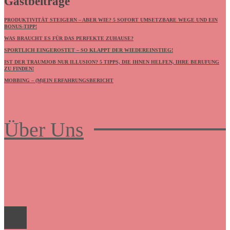
Gastbeiträge
PRODUKTIVITÄT STEIGERN – ABER WIE? 5 SOFORT UMSETZBARE WEGE UND EIN
BONUS-TIPP!
WAS BRAUCHT ES FÜR DAS PERFEKTE ZUHAUSE?
SPORTLICH EINGEROSTET – SO KLAPPT DER WIEDEREINSTIEG!
IST DER TRAUMJOB NUR ILLUSION? 5 TIPPS, DIE IHNEN HELFEN, IHRE BERUFUNG
ZU FINDEN!
MOBBING – (M)EIN ERFAHRUNGSBERICHT
Über Uns
Frauenboulevard