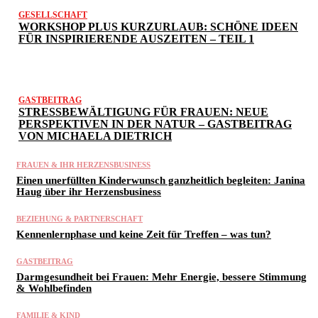
GESELLSCHAFT
WORKSHOP PLUS KURZURLAUB: SCHÖNE IDEEN
FÜR INSPIRIERENDE AUSZEITEN – TEIL 1
GASTBEITRAG
STRESSBEWÄLTIGUNG FÜR FRAUEN: NEUE
PERSPEKTIVEN IN DER NATUR – GASTBEITRAG
VON MICHAELA DIETRICH
FRAUEN & IHR HERZENSBUSINESS
Einen unerfüllten Kinderwunsch ganzheitlich begleiten: Janina
Haug über ihr Herzensbusiness
BEZIEHUNG & PARTNERSCHAFT
Kennenlernphase und keine Zeit für Treffen – was tun?
GASTBEITRAG
Darmgesundheit bei Frauen: Mehr Energie, bessere Stimmung
& Wohlbefinden
FAMILIE & KIND