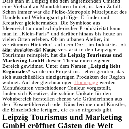
Dass man in Leipzig und dem angrenzenden Umland
eine Vielzahl an Manufakturen findet, ist kein Zufall.
Schon immer war die Pleiße-Metropole Mittelpunkt des
Handels und Wirkungsort pfiffiger Erfinder und
Kreativer gleichermaßen. Die Symbiose aus
Ideenreichtum und schöpferischer Produktivität kann
man in „Klein-Paris“ und darüber hinaus bis heute an
vielen Orten erleben. Ob im urbanen Atelier, im
verträumten Hinterhof, auf dem Dorf, im Industrie-Loft
Und weil diese Tatsache verstärkt in den Leipziger
oder direkt in der Natur.
Tourismus reinspielt, hat die
Leipzig Tourismus und
Marketing GmbH
diesem Thema einen eigenen
Bereich gewidmet. Unter dem Namen
„Leipzig liebt
Regionales“
wurde ein Projekt ins Leben gerufen, das
sich ausschließlich einzigartigen Produkten der Region
widmet. Auf der gleichnamigen
Homepage
werden
Manufakturen verschiedener Couleur vorgestellt,
finden sich Kreative, die schöne Unikate für den
Wohnbereich herstellen ebenso wie Gründerinnen aus
dem Kosmetikbereich oder Künstlerinnen und Künstler,
die Einzelstücke fertigen, die es so nirgends gibt.
Leipzig Tourismus und Marketing
GmbH eröffnet Gästen die Welt