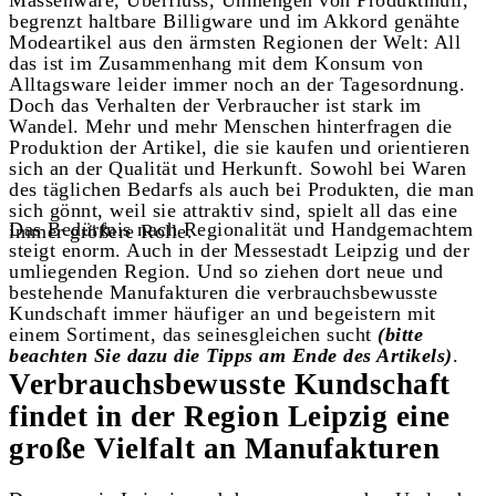
Massenware, Überfluss, Unmengen von Produktmüll,
begrenzt haltbare Billigware und im Akkord genähte
Modeartikel aus den ärmsten Regionen der Welt: All
das ist im Zusammenhang mit dem Konsum von
Alltagsware leider immer noch an der Tagesordnung.
Doch das Verhalten der Verbraucher ist stark im
Wandel. Mehr und mehr Menschen hinterfragen die
Produktion der Artikel, die sie kaufen und orientieren
sich an der Qualität und Herkunft. Sowohl bei Waren
des täglichen Bedarfs als auch bei Produkten, die man
sich gönnt, weil sie attraktiv sind, spielt all das eine
Das Bedürfnis nach Regionalität und Handgemachtem
immer größere Rolle.
steigt enorm. Auch in der Messestadt Leipzig und der
umliegenden Region. Und so ziehen dort neue und
bestehende Manufakturen die verbrauchsbewusste
Kundschaft immer häufiger an und begeistern mit
einem Sortiment, das seinesgleichen sucht
(bitte
beachten Sie dazu die Tipps am Ende des Artikels)
.
Verbrauchsbewusste Kundschaft
findet in der Region Leipzig eine
große Vielfalt an Manufakturen