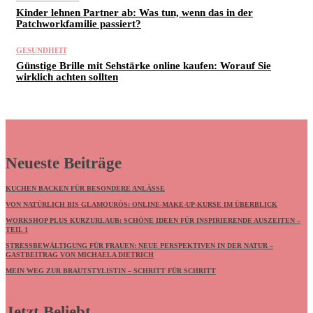
Kinder lehnen Partner ab: Was tun, wenn das in der
Patchworkfamilie passiert?
GESUNDHEIT
Günstige Brille mit Sehstärke online kaufen: Worauf Sie
wirklich achten sollten
Neueste Beiträge
KUCHEN BACKEN FÜR BESONDERE ANLÄSSE
VON NATÜRLICH BIS GLAMOURÖS: ONLINE-MAKE-UP-KURSE IM ÜBERBLICK
WORKSHOP PLUS KURZURLAUB: SCHÖNE IDEEN FÜR INSPIRIERENDE AUSZEITEN –
TEIL 1
STRESSBEWÄLTIGUNG FÜR FRAUEN: NEUE PERSPEKTIVEN IN DER NATUR –
GASTBEITRAG VON MICHAELA DIETRICH
MEIN WEG ZUR BRAUTSTYLISTIN – SCHRITT FÜR SCHRITT
Jetzt Beliebt