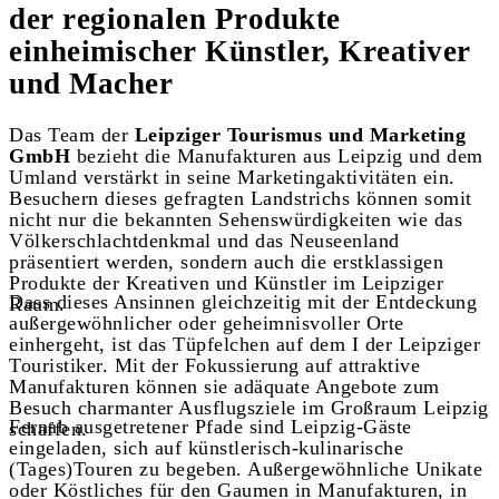
der regionalen Produkte
einheimischer Künstler, Kreativer
und Macher
Das Team der
Leipziger Tourismus und Marketing
GmbH
bezieht die Manufakturen aus Leipzig und dem
Umland verstärkt in seine Marketingaktivitäten ein.
Besuchern dieses gefragten Landstrichs können somit
nicht nur die bekannten Sehenswürdigkeiten wie das
Völkerschlachtdenkmal und das Neuseenland
präsentiert werden, sondern auch die erstklassigen
Produkte der Kreativen und Künstler im Leipziger
Dass dieses Ansinnen gleichzeitig mit der Entdeckung
Raum.
außergewöhnlicher oder geheimnisvoller Orte
einhergeht, ist das Tüpfelchen auf dem I der Leipziger
Touristiker. Mit der Fokussierung auf attraktive
Manufakturen können sie adäquate Angebote zum
Besuch charmanter Ausflugsziele im Großraum Leipzig
Fernab ausgetretener Pfade sind Leipzig-Gäste
schaffen.
eingeladen, sich auf künstlerisch-kulinarische
(Tages)Touren zu begeben. Außergewöhnliche Unikate
oder Köstliches für den Gaumen in Manufakturen, in