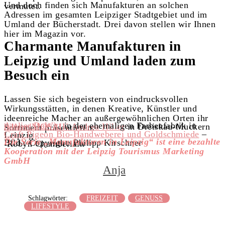
Und doch finden sich Manufakturen an solchen
vermutet.
Adressen im gesamten Leipziger Stadtgebiet und im
Umland der Bücherstadt.
Drei davon stellen wir Ihnen
hier im Magazin vor.
Charmante Manufakturen in
Leipzig und Umland laden zum
Besuch ein
Lassen Sie sich begeistern von eindrucksvollen
Wirkungsstätten, in denen Kreative, Künstler und
ideenreiche Macher an außergewöhnlichen Orten ihr
Atelier DaWitt
in der ehemaligen Farbenfabrik in
hillereiMOSAIK Andrea Hiller
in Dreiskau-Muckern
Sortiment präsentieren:
Craft Pigeon Bio-Handweberei und Goldschmiede
–
Leipzig
Die Serie „Manufakturen in Leipzig“ ist eine bezahlte
Bild / Copyright: Philipp Kirschner
Robyn Chamberlain
Kooperation mit der Leipzig Tourismus Marketing
GmbH
Anja
Schlagwörter:
FREIZEIT
GENUSS
LIFESTYLE