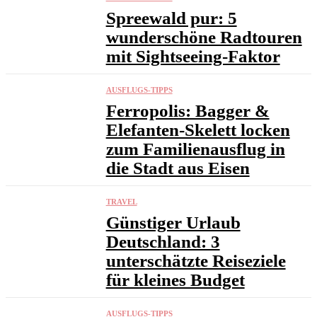
Spreewald pur: 5
wunderschöne Radtouren
mit Sightseeing-Faktor
AUSFLUGS-TIPPS
Ferropolis: Bagger &
Elefanten-Skelett locken
zum Familienausflug in
die Stadt aus Eisen
TRAVEL
Günstiger Urlaub
Deutschland: 3
unterschätzte Reiseziele
für kleines Budget
AUSFLUGS-TIPPS