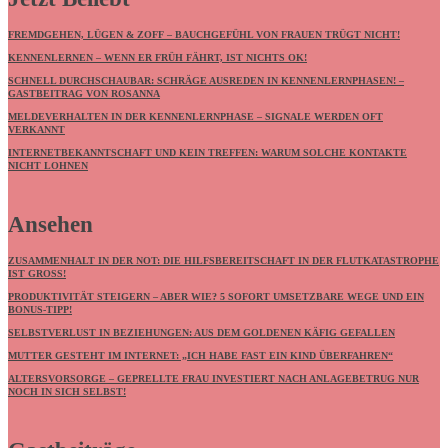
FREMDGEHEN, LÜGEN & ZOFF – BAUCHGEFÜHL VON FRAUEN TRÜGT NICHT!
KENNENLERNEN – WENN ER FRÜH FÄHRT, IST NICHTS OK!
SCHNELL DURCHSCHAUBAR: SCHRÄGE AUSREDEN IN KENNENLERNPHASEN! –
GASTBEITRAG VON ROSANNA
MELDEVERHALTEN IN DER KENNENLERNPHASE – SIGNALE WERDEN OFT
VERKANNT
INTERNETBEKANNTSCHAFT UND KEIN TREFFEN: WARUM SOLCHE KONTAKTE
NICHT LOHNEN
Ansehen
ZUSAMMENHALT IN DER NOT: DIE HILFSBEREITSCHAFT IN DER FLUTKATASTROPHE
IST GROSS!
PRODUKTIVITÄT STEIGERN – ABER WIE? 5 SOFORT UMSETZBARE WEGE UND EIN
BONUS-TIPP!
SELBSTVERLUST IN BEZIEHUNGEN: AUS DEM GOLDENEN KÄFIG GEFALLEN
MUTTER GESTEHT IM INTERNET: „ICH HABE FAST EIN KIND ÜBERFAHREN“
ALTERSVORSORGE – GEPRELLTE FRAU INVESTIERT NACH ANLAGEBETRUG NUR
NOCH IN SICH SELBST!