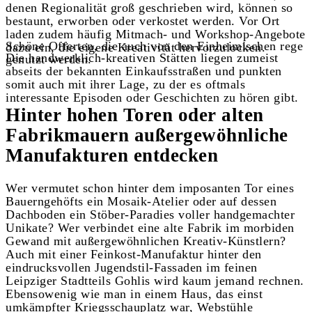
denen Regionalität groß geschrieben wird, können so
bestaunt, erworben oder verkostet werden. Vor Ort
laden zudem häufig Mitmach- und Workshop-Angebote
Schöne Offerten, die auch von den Einheimischen rege
dazu ein, die eigene Kreativität hervorzulocken.
Die handwerklich-kreativen Stätten liegen zumeist
genutzt werden.
abseits der bekannten Einkaufsstraßen und punkten
somit auch mit ihrer Lage, zu der es oftmals
interessante Episoden oder Geschichten zu hören gibt.
Hinter hohen Toren oder alten
Fabrikmauern außergewöhnliche
Manufakturen entdecken
Wer vermutet schon hinter dem imposanten Tor eines
Bauerngehöfts ein Mosaik-Atelier oder auf dessen
Dachboden ein Stöber-Paradies voller handgemachter
Unikate? Wer verbindet eine alte Fabrik im morbiden
Gewand mit außergewöhnlichen Kreativ-Künstlern?
Auch mit einer Feinkost-Manufaktur hinter den
eindrucksvollen Jugendstil-Fassaden im feinen
Leipziger Stadtteils Gohlis wird kaum jemand rechnen.
Ebensowenig wie man in einem Haus, das einst
umkämpfter Kriegsschauplatz war, Webstühle