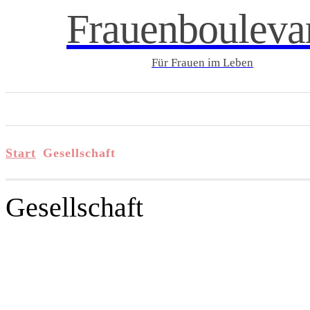
Frauenbouleva
Für Frauen im Leben
START
LIFESTYLE & WELLNESS
FAMI
Start
Gesellschaft
Gesellschaft
ALLGEMEIN
AUSFLUGS-TIPPS
BEAUTY
BERUFSLEBEN