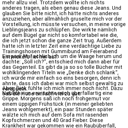
mehr allzu viel. Trotzdem wollte ich nichts
anderes tragen, als eben genau diese Jeans. Und
glauben Sie bitte nicht, ich hätte nichts anderes
anzuziehen, aber allmählich gruselte mich vor der
Vorstellung, ich müsste versuchen, in meine vorige
Lieblingsjeans zu schlüpfen. Die wirkte nämlich
auf dem Bügel gar nicht so komfortabel wie die,
die ich jetzt schon die ganze Zeit trug. Außerdem
hatte ich in letzter Zeit eine verdächtige Liebe zu
Trainingshosen mit Gummibund am Feierabend
Ein paar Mal schlich ich um die Waage herum und
entwickelt, fiel mir auf.
dachte: „Soll ich?“, entschied mich dann aber für
das Gegenteil. Es gibt da ja so so tolle Bücher mit
wohlklingenden Titeln wie „Denke dich schlank“,
ich würde mir einfach so eins besorgen, denn ich
ahnte, dass ich dabei war mich selbst gewaltig zu
Aber: Dick fühlte ich mich immer noch nicht. Dazu
veräppeln.
Neulich nun erwischte mich überfallartig eine
saß die Hose einfach viel zu gut.
Grippe. Morgens saß ich noch frohgemut vor
einem üppigen Frühstück (in meiner geliebten
Jeans wohlgemerkt), ein paar Stunden später
wälzte ich mich auf dem Sofa mit rasenden
Kopfschmerzen und 40 Grad Fieber. Diese
Krankheit war gekommen wie ein Raubüberfall,