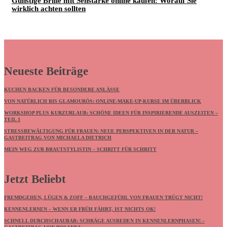
Günstige Brille mit Sehstärke online kaufen: Worauf Sie
wirklich achten sollten
Neueste Beiträge
KUCHEN BACKEN FÜR BESONDERE ANLÄSSE
VON NATÜRLICH BIS GLAMOURÖS: ONLINE-MAKE-UP-KURSE IM ÜBERBLICK
WORKSHOP PLUS KURZURLAUB: SCHÖNE IDEEN FÜR INSPIRIERENDE AUSZEITEN –
TEIL 1
STRESSBEWÄLTIGUNG FÜR FRAUEN: NEUE PERSPEKTIVEN IN DER NATUR –
GASTBEITRAG VON MICHAELA DIETRICH
MEIN WEG ZUR BRAUTSTYLISTIN – SCHRITT FÜR SCHRITT
Jetzt Beliebt
FREMDGEHEN, LÜGEN & ZOFF – BAUCHGEFÜHL VON FRAUEN TRÜGT NICHT!
KENNENLERNEN – WENN ER FRÜH FÄHRT, IST NICHTS OK!
SCHNELL DURCHSCHAUBAR: SCHRÄGE AUSREDEN IN KENNENLERNPHASEN! –