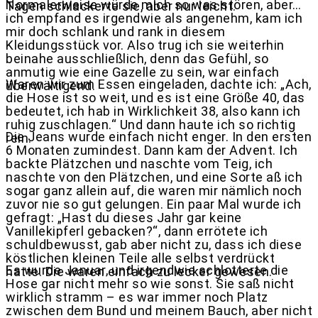
Normalerweise würde mich so was stören, aber…
Tagen schlackerte sie, aber nur leicht.
ich empfand es irgendwie als angenehm, kam ich
mir doch schlank und rank in diesem
Kleidungsstück vor. Also trug ich sie weiterhin
beinahe ausschließlich, denn das Gefühl, so
anmutig wie eine Gazelle zu sein, war einfach
Waren wir zum Essen eingeladen, dachte ich: „Ach,
überwältigend.
die Hose ist so weit, und es ist eine Größe 40, das
bedeutet, ich hab in Wirklichkeit 38, also kann ich
ruhig zuschlagen.“ Und dann haute ich so richtig
Die Jeans wurde einfach nicht enger. In den ersten
rein.
6 Monaten zumindest. Dann kam der Advent. Ich
backte Plätzchen und naschte vom Teig, ich
naschte von den Plätzchen, und eine Sorte aß ich
sogar ganz allein auf, die waren mir nämlich noch
zuvor nie so gut gelungen. Ein paar Mal wurde ich
gefragt: „Hast du dieses Jahr gar keine
Vanillekipferl gebacken?“, dann errötete ich
schuldbewusst, gab aber nicht zu, dass ich diese
köstlichen kleinen Teile alle selbst verdrückt
Es wurde Januar, und irgendwie schlotterte die
hatte. Die waren einfach zu lecker gewesen.
Hose gar nicht mehr so wie sonst. Sie saß nicht
wirklich stramm – es war immer noch Platz
zwischen dem Bund und meinem Bauch, aber nicht