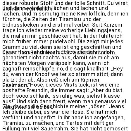
dieser robuste Stoff und der tolle Schnitt. Du wirst
Und dann werde ich lachen und lachen und
dich drin wohlfühlen.“
lachen. Und missmutig meine Kiwi löffeln, denn ich
fürchte, die Zeiten der Tiramisu und der
Erdnusslocken sind erst mal vorbei. Seit Kurzem
trage ich wieder meine vorherige Lieblingsjeans,
die mal an mir geschlackert hat. In der fühlte ich
mich früher immer pudelwohl. Die zeigt mir jedes
Gramm zu viel, denn sie ist eng geschnitten und
Diese Hose ist unbestechlich, die dehnt sich
spannt am Bund. Noch. Das werde ich ändern.
garantiert nicht nachts aus, damit sie mich am
nächsten Morgen veräppeln kann, wenn ich
zaghaft reinschlüpfe, nö, die sagt knallhart: „Hey
du, wenn der Knopf weiter so stramm sitzt, dann
platzt der ab. Also reiß dich am Riemen,
Die andere Hose, dieses Miststück, ist wie eine
Edelmann.“
boshafte Freundin, die immer sagt: „Aber du bist
doch sooo schlank, iss ruhig was, siehst klasse
aus!“ Und sich dann freut, wenn man genauso viel
Tja, das ist die Geschichte meiner „bösen“ Jeans.
wiegt wie sie selbst.
Ich bleibe dabei, es war die Hose. Sie hat mich
verführt und angefixt. In ihr habe ich angefangen,
Tiramisu zu machen, und Tartes mit deftiger
Füllung mit viel Sauerrahm. Sie hat nicht gemosert