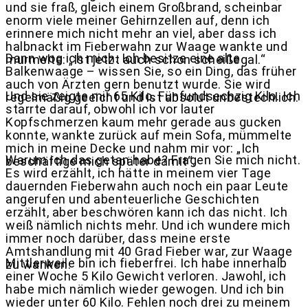
und sie fraß, gleich einem Großbrand, scheinbar
enorm viele meiner Gehirnzellen auf, denn ich
erinnere mich nicht mehr an viel, aber dass ich
halbnackt im Fieberwahn zur Waage wankte und
Dann wog ich mich. Ich besitze eine alte
murmelte: „Ist jetzt auch schon scheißegal.“
Balkenwaage – wissen Sie, so ein Ding, das früher
auch von Ärzten gern benutzt wurde. Sie wird
Und sie zeigte mir 65 Kilo. Fünfundsechzig Kilo. Ich
regelmäßig geeicht und ist absolut unbestechlich.
starrte darauf, obwohl ich vor lauter
Kopfschmerzen kaum mehr gerade aus gucken
konnte, wankte zurück auf mein Sofa, mümmelte
mich in meine Decke und nahm mir vor: „Ich
Warum ich das getan habe? Fragen Sie mich nicht.
beschäftige mich später damit“.
Es wird erzählt, ich hätte in meinem vier Tage
dauernden Fieberwahn auch noch ein paar Leute
angerufen und abenteuerliche Geschichten
erzählt, aber beschwören kann ich das nicht. Ich
weiß nämlich nichts mehr. Und ich wundere mich
immer noch darüber, dass meine erste
Amtshandlung mit 40 Grad Fieber war, zur Waage
Mittlerweile bin ich fieberfrei. Ich habe innerhalb
zu wanken.
einer Woche 5 Kilo Gewicht verloren. Jawohl, ich
habe mich nämlich wieder gewogen. Und ich bin
wieder unter 60 Kilo. Fehlen noch drei zu meinem