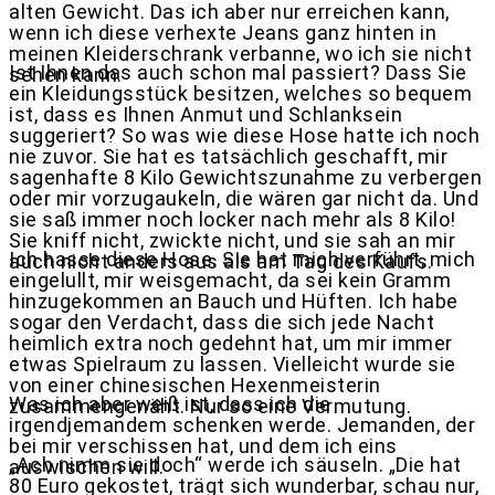
alten Gewicht. Das ich aber nur erreichen kann,
wenn ich diese verhexte Jeans ganz hinten in
meinen Kleiderschrank verbanne, wo ich sie nicht
Ist Ihnen das auch schon mal passiert? Dass Sie
sehen kann.
ein Kleidungsstück besitzen, welches so bequem
ist, dass es Ihnen Anmut und Schlanksein
suggeriert? So was wie diese Hose hatte ich noch
nie zuvor. Sie hat es tatsächlich geschafft, mir
sagenhafte 8 Kilo Gewichtszunahme zu verbergen
oder mir vorzugaukeln, die wären gar nicht da. Und
sie saß immer noch locker nach mehr als 8 Kilo!
Sie kniff nicht, zwickte nicht, und sie sah an mir
Ich hasse diese Hose. Sie hat mich verführt, mich
auch nicht anders aus als am Tag des Kaufs.
eingelullt, mir weisgemacht, da sei kein Gramm
hinzugekommen an Bauch und Hüften. Ich habe
sogar den Verdacht, dass die sich jede Nacht
heimlich extra noch gedehnt hat, um mir immer
etwas Spielraum zu lassen. Vielleicht wurde sie
von einer chinesischen Hexenmeisterin
Was ich aber weiß ist, dass ich die
zusammengenäht. Nur so eine Vermutung.
irgendjemandem schenken werde. Jemanden, der
bei mir verschissen hat, und dem ich eins
„Ach nimm sie doch“ werde ich säuseln. „Die hat
auswischen will.
80 Euro gekostet, trägt sich wunderbar, schau nur,