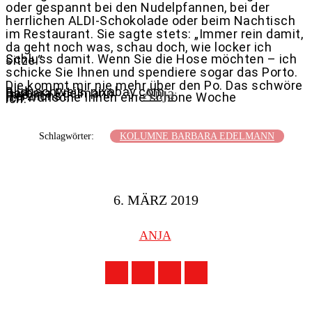
oder gespannt bei den Nudelpfannen, bei der
herrlichen ALDI-Schokolade oder beim Nachtisch
im Restaurant. Sie sagte stets: „Immer rein damit,
da geht noch was, schau doch, wie locker ich
Schluss damit. Wenn Sie die Hose möchten – ich
sitze.“
schicke Sie Ihnen und spendiere sogar das Porto.
Die kommt mir nie mehr über den Po. Das schwöre
Bildnachweis: pixabay.com
Anja
Barbara Edelmann
Ihre
Herzlichst,
Ich wünsche Ihnen eine schöne Woche
ich.
Schlagwörter:
KOLUMNE BARBARA EDELMANN
6. MÄRZ 2019
ANJA