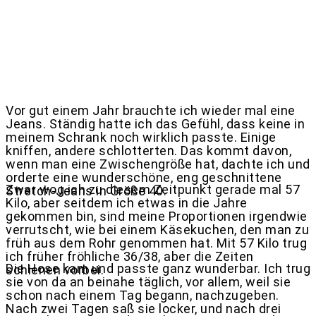
Vor gut einem Jahr brauchte ich wieder mal eine
Jeans. Ständig hatte ich das Gefühl, dass keine in
meinem Schrank noch wirklich passte. Einige
kniffen, andere schlotterten. Das kommt davon,
wenn man eine Zwischengröße hat, dachte ich und
orderte eine wunderschöne, eng geschnittene
Zwar wog ich zu diesem Zeitpunkt gerade mal 57
Stretch-Jeans in Größe 40.
Kilo, aber seitdem ich etwas in die Jahre
gekommen bin, sind meine Proportionen irgendwie
verrutscht, wie bei einem Käsekuchen, den man zu
früh aus dem Rohr genommen hat. Mit 57 Kilo trug
ich früher fröhliche 36/38, aber die Zeiten
Die Hose kam und passte ganz wunderbar. Ich trug
schienen vorbei.
sie von da an beinahe täglich, vor allem, weil sie
schon nach einem Tag begann, nachzugeben.
Nach zwei Tagen saß sie locker, und nach drei