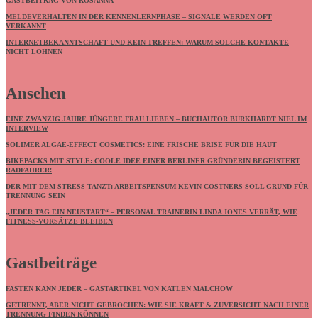
GASTBEITRAG VON ROSANNA
MELDEVERHALTEN IN DER KENNENLERNPHASE – SIGNALE WERDEN OFT
VERKANNT
INTERNETBEKANNTSCHAFT UND KEIN TREFFEN: WARUM SOLCHE KONTAKTE
NICHT LOHNEN
Ansehen
EINE ZWANZIG JAHRE JÜNGERE FRAU LIEBEN – BUCHAUTOR BURKHARDT NIEL IM
INTERVIEW
SOLIMER ALGAE-EFFECT COSMETICS: EINE FRISCHE BRISE FÜR DIE HAUT
BIKEPACKS MIT STYLE: COOLE IDEE EINER BERLINER GRÜNDERIN BEGEISTERT
RADFAHRER!
DER MIT DEM STRESS TANZT: ARBEITSPENSUM KEVIN COSTNERS SOLL GRUND FÜR
TRENNUNG SEIN
„JEDER TAG EIN NEUSTART“ – PERSONAL TRAINERIN LINDA JONES VERRÄT, WIE
FITNESS-VORSÄTZE BLEIBEN
Gastbeiträge
FASTEN KANN JEDER – GASTARTIKEL VON KATLEN MALCHOW
GETRENNT, ABER NICHT GEBROCHEN: WIE SIE KRAFT & ZUVERSICHT NACH EINER
TRENNUNG FINDEN KÖNNEN