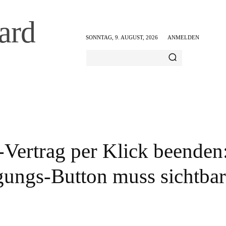
ard
SONNTAG, 9. AUGUST, 2026
ANMELDEN
AMILIE & FREIZEIT
ERNÄHRUNG & GESUNDHEIT
-Vertrag per Klick beenden
ungs-Button muss sichtba