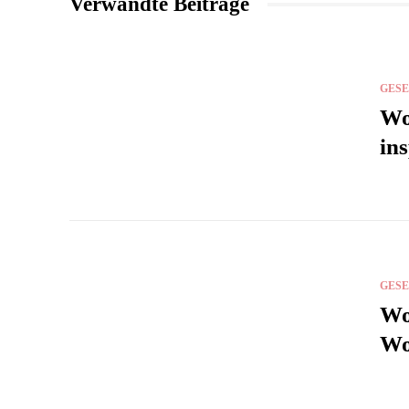
Verwandte Beiträge
GES
Wo
ins
GES
Wo
Wo