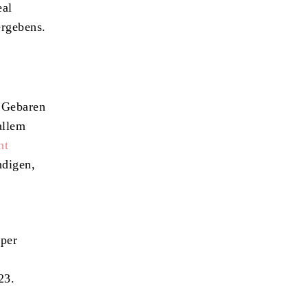
eal
rgebens.
s Gebaren
allem
ht
digen,
 per
23.