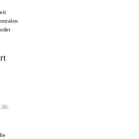
eit
entralen
jeder
rt
 38-
die