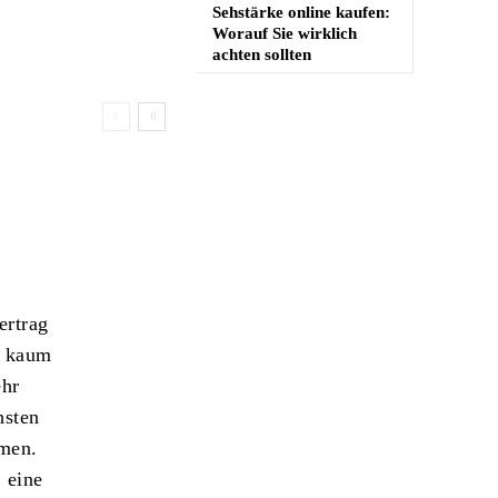
Sehstärke online kaufen:
Worauf Sie wirklich
achten sollten
ertrag
l kaum
ehr
hsten
lmen.
 eine