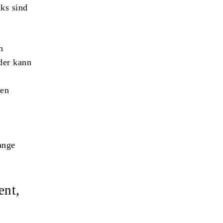
ks sind
n
der kann
.
len
ange
ent,