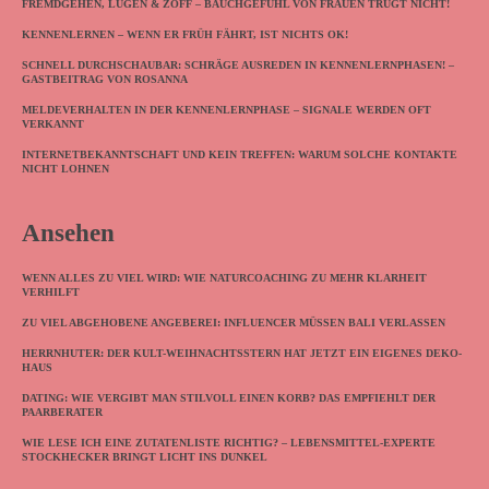
FREMDGEHEN, LÜGEN & ZOFF – BAUCHGEFÜHL VON FRAUEN TRÜGT NICHT!
KENNENLERNEN – WENN ER FRÜH FÄHRT, IST NICHTS OK!
SCHNELL DURCHSCHAUBAR: SCHRÄGE AUSREDEN IN KENNENLERNPHASEN! –
GASTBEITRAG VON ROSANNA
MELDEVERHALTEN IN DER KENNENLERNPHASE – SIGNALE WERDEN OFT
VERKANNT
INTERNETBEKANNTSCHAFT UND KEIN TREFFEN: WARUM SOLCHE KONTAKTE
NICHT LOHNEN
Ansehen
WENN ALLES ZU VIEL WIRD: WIE NATURCOACHING ZU MEHR KLARHEIT
VERHILFT
ZU VIEL ABGEHOBENE ANGEBEREI: INFLUENCER MÜSSEN BALI VERLASSEN
HERRNHUTER: DER KULT-WEIHNACHTSSTERN HAT JETZT EIN EIGENES DEKO-
HAUS
DATING: WIE VERGIBT MAN STILVOLL EINEN KORB? DAS EMPFIEHLT DER
PAARBERATER
WIE LESE ICH EINE ZUTATENLISTE RICHTIG? – LEBENSMITTEL-EXPERTE
STOCKHECKER BRINGT LICHT INS DUNKEL