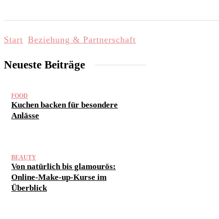
START
LIFESTYLE & WELLNESS
FAMI
Start
Beziehung & Partnerschaft
Neueste Beiträge
FOOD
Kuchen backen für besondere
Anlässe
BEAUTY
Von natürlich bis glamourös:
Online-Make-up-Kurse im
Überblick