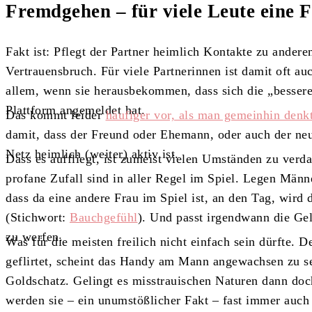
Fremdgehen – für viele Leute eine 
Fakt ist: Pflegt der Partner heimlich Kontakte zu anderen
Vertrauensbruch. Für viele Partnerinnen ist damit oft 
allem, wenn sie herausbekommen, dass sich die „bessere 
Plattform angemeldet hat.
Das kommt leider
häufiger vor, als man gemeinhin denk
damit, dass der Freund oder Ehemann, oder auch der ne
Netz heimlich (weiter) aktiv ist.
Dass es auffliegt, ist zumeist vielen Umständen zu verd
profane Zufall sind in aller Regel im Spiel. Legen Männe
dass da eine andere Frau im Spiel ist, an den Tag, wird 
(Stichwort:
Bauchgefühl
). Und passt irgendwann die Gel
zu werfen.
Was für die meisten freilich nicht einfach sein dürfte. 
geflirtet, scheint das Handy am Mann angewachsen zu s
Goldschatz. Gelingt es misstrauischen Naturen dann do
werden sie – ein unumstößlicher Fakt – fast immer auch 