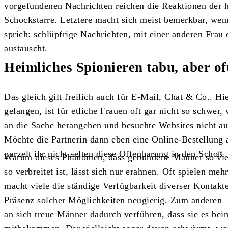
vorgefundenen Nachrichten reichen die Reaktionen der 
Schockstarre. Letztere macht sich meist bemerkbar, wen
sprich: schlüpfrige Nachrichten, mit einer anderen Fra
austauscht.
Heimliches Spionieren tabu, aber of
Das gleich gilt freilich auch für E-Mail, Chat & Co.. Hi
gelangen, ist für etliche Frauen oft gar nicht so schwer,
an die Sache herangehen und besuchte Websites nicht au
Möchte die Partnerin dann eben eine Online-Bestellung
purzelt ihr nicht selten diese Offenbarung in den Schoß.
Warum dieses Phänomen, dass gebundene Männer so viel
so verbreitet ist, lässt sich nur erahnen. Oft spielen m
macht viele die ständige Verfügbarkeit diverser Kontakt
Präsenz solcher Möglichkeiten neugierig. Zum anderen – 
an sich treue Männer dadurch verführen, dass sie es b