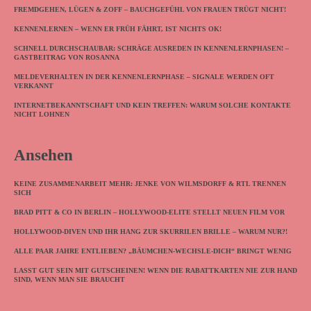
FREMDGEHEN, LÜGEN & ZOFF – BAUCHGEFÜHL VON FRAUEN TRÜGT NICHT!
KENNENLERNEN – WENN ER FRÜH FÄHRT, IST NICHTS OK!
SCHNELL DURCHSCHAUBAR: SCHRÄGE AUSREDEN IN KENNENLERNPHASEN! –
GASTBEITRAG VON ROSANNA
MELDEVERHALTEN IN DER KENNENLERNPHASE – SIGNALE WERDEN OFT
VERKANNT
INTERNETBEKANNTSCHAFT UND KEIN TREFFEN: WARUM SOLCHE KONTAKTE
NICHT LOHNEN
Ansehen
KEINE ZUSAMMENARBEIT MEHR: JENKE VON WILMSDORFF & RTL TRENNEN
SICH
BRAD PITT & CO IN BERLIN – HOLLYWOOD-ELITE STELLT NEUEN FILM VOR
HOLLYWOOD-DIVEN UND IHR HANG ZUR SKURRILEN BRILLE – WARUM NUR?!
ALLE PAAR JAHRE ENTLIEBEN? „BÄUMCHEN-WECHSLE-DICH“ BRINGT WENIG
LASST GUT SEIN MIT GUTSCHEINEN! WENN DIE RABATTKARTEN NIE ZUR HAND
SIND, WENN MAN SIE BRAUCHT