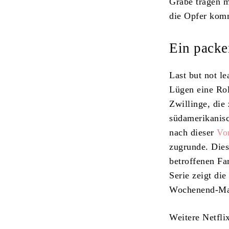
Grabe tragen m
die Opfer kom
Ein packe
Last but not le
Lügen eine Rol
Zwillinge, die
südamerikanisc
nach dieser
Vo
zugrunde. Diese
betroffenen Fa
Serie zeigt di
Wochenend-Mar
Weitere Netfli