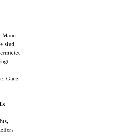
e
in Mann
e sind
vermietet
ingt
ne. Ganz
lle
hts,
ellers