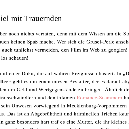
iel mit Trauernden
aber noch nichts verraten, denn mit dem Wissen um die St
uen keinen Spaß mache. Wer sich die Grusel-Perle anseh
b auch tunlichst vermeiden, den Film im Web zu googlen!
 los schauen!
 mit einer Doku, die auf wahren Ereignissen basiert. In
„D
dler“
geht es um einen miesen Bestatter, der es darauf a
nden um Geld und Wertgegenstände zu bringen. Ähnlich d
iratsschwindlern und den infamen
Romance-Scammern
ha
r sein Unwesen vorwiegend in Mecklenburg-Vorpommern t
s. Das ist an Abgebrühtheit und kriminellen Trieben kau
n ganz besonders hart traf es eine Mutter, die ihr kleines