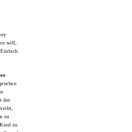
ory
en will,
 Einfach
er
bgesehen
en
t der
reibt,
m zu
 Kind zu