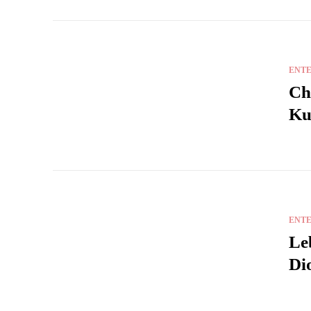
ENT
Chr
Ku
ENT
Le
Dio