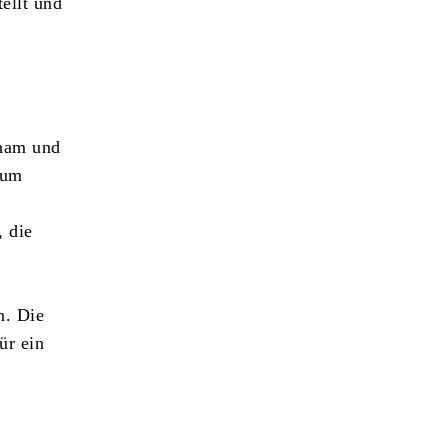
ellt und
cham und
 um
, die
n. Die
ür ein