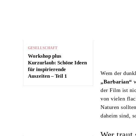
GESELLSCHAFT
Workshop plus
Kurzurlaub: Schöne Ideen
für inspirierende
Wem der dunkle
Auszeiten – Teil 1
„Barbarian“
w
der Film ist n
von vielen fla
Naturen sollte
daheim sind, s
Wer traut