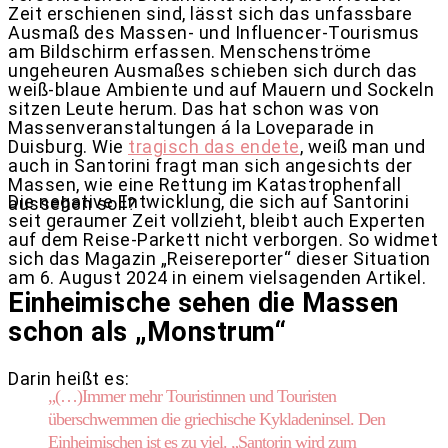
Zeit erschienen sind, lässt sich das unfassbare
Ausmaß des Massen- und Influencer-Tourismus
am Bildschirm erfassen. Menschenströme
ungeheuren Ausmaßes schieben sich durch das
weiß-blaue Ambiente und auf Mauern und Sockeln
sitzen Leute herum. Das hat schon was von
Massenveranstaltungen á la Loveparade in
Duisburg. Wie
tragisch das endete
, weiß man und
auch in Santorini fragt man sich angesichts der
Massen, wie eine Rettung im Katastrophenfall
Die negative Entwicklung, die sich auf Santorini
aussehen soll?
seit geraumer Zeit vollzieht, bleibt auch Experten
auf dem Reise-Parkett nicht verborgen. So widmet
sich das Magazin „Reisereporter“ dieser Situation
am 6. August 2024 in einem vielsagenden Artikel.
Einheimische sehen die Massen
schon als „Monstrum“
Darin heißt es:
„(…)Immer mehr Touristinnen und Touristen
überschwemmen die griechische Kykladeninsel. Den
Einheimischen ist es zu viel. „Santorin wird zum