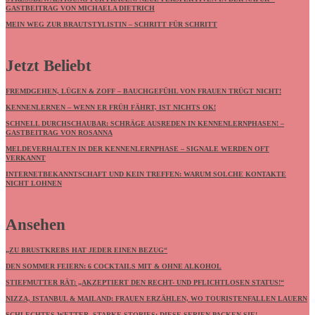
GASTBEITRAG VON MICHAELA DIETRICH
MEIN WEG ZUR BRAUTSTYLISTIN – SCHRITT FÜR SCHRITT
Jetzt Beliebt
FREMDGEHEN, LÜGEN & ZOFF – BAUCHGEFÜHL VON FRAUEN TRÜGT NICHT!
KENNENLERNEN – WENN ER FRÜH FÄHRT, IST NICHTS OK!
SCHNELL DURCHSCHAUBAR: SCHRÄGE AUSREDEN IN KENNENLERNPHASEN! –
GASTBEITRAG VON ROSANNA
MELDEVERHALTEN IN DER KENNENLERNPHASE – SIGNALE WERDEN OFT
VERKANNT
INTERNETBEKANNTSCHAFT UND KEIN TREFFEN: WARUM SOLCHE KONTAKTE
NICHT LOHNEN
Ansehen
„ZU BRUSTKREBS HAT JEDER EINEN BEZUG“
DEN SOMMER FEIERN: 6 COCKTAILS MIT & OHNE ALKOHOL
STIEFMUTTER RÄT: „AKZEPTIERT DEN RECHT- UND PFLICHTLOSEN STATUS!“
NIZZA, ISTANBUL & MAILAND: FRAUEN ERZÄHLEN, WO TOURISTENFALLEN LAUERN
SCHLECHTES WETTER, STARKE STORIES: DIESE SERIEN PACKEN SIE!