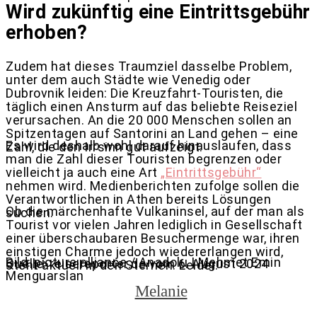
Wird zukünftig eine Eintrittsgebühr
erhoben?
Zudem hat dieses Traumziel dasselbe Problem,
unter dem auch Städte wie Venedig oder
Dubrovnik leiden: Die Kreuzfahrt-Touristen, die
täglich einen Ansturm auf das beliebte Reiseziel
verursachen. An die 20 000 Menschen sollen an
Spitzentagen auf Santorini an Land gehen – eine
Es wird deshalb wohl darauf hinauslaufen, dass
Zahl, die den Irrsinn gut aufzeigt.
man die Zahl dieser Touristen begrenzen oder
vielleicht ja auch eine Art
„Eintrittsgebühr“
nehmen wird. Medienberichten zufolge sollen die
Verantwortlichen in Athen bereits Lösungen
Ob die märchenhafte Vulkaninsel, auf der man als
suchen.
Tourist vor vielen Jahren lediglich in Gesellschaft
einer überschaubaren Besuchermenge war, ihren
einstigen Charme jedoch wiedererlangen wird,
Bild: picture alliance / Anadolu | Mehmet Emin
Quelle: reisereporter.de vom 6. August 2024
steht aktuell in den Sternen. Leider.
Menguarslan
Melanie