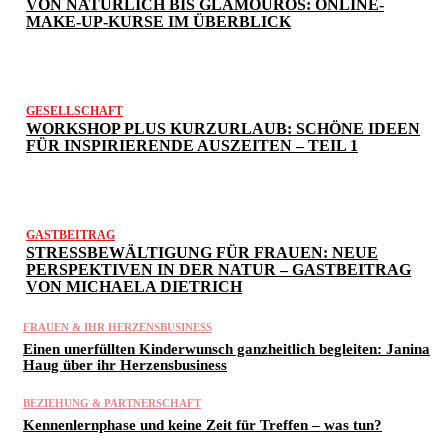
VON NATÜRLICH BIS GLAMOURÖS: ONLINE-
MAKE-UP-KURSE IM ÜBERBLICK
GESELLSCHAFT
WORKSHOP PLUS KURZURLAUB: SCHÖNE IDEEN
FÜR INSPIRIERENDE AUSZEITEN – TEIL 1
GASTBEITRAG
STRESSBEWÄLTIGUNG FÜR FRAUEN: NEUE
PERSPEKTIVEN IN DER NATUR – GASTBEITRAG
VON MICHAELA DIETRICH
FRAUEN & IHR HERZENSBUSINESS
Einen unerfüllten Kinderwunsch ganzheitlich begleiten: Janina
Haug über ihr Herzensbusiness
BEZIEHUNG & PARTNERSCHAFT
Kennenlernphase und keine Zeit für Treffen – was tun?