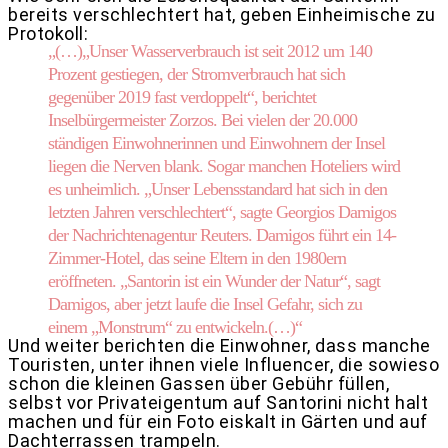
bereits verschlechtert hat, geben Einheimische zu
Protokoll:
„(…)„Unser Wasserverbrauch ist seit 2012 um 140
Prozent gestiegen, der Stromverbrauch hat sich
gegenüber 2019 fast verdoppelt“, berichtet
Inselbürgermeister Zorzos. Bei vielen der 20.000
ständigen Einwohnerinnen und Einwohnern der Insel
liegen die Nerven blank. Sogar manchen Hoteliers wird
es unheimlich. „Unser Lebensstandard hat sich in den
letzten Jahren verschlechtert“, sagte Georgios Damigos
der Nachrichtenagentur Reuters. Damigos führt ein 14-
Zimmer-Hotel, das seine Eltern in den 1980ern
eröffneten. „Santorin ist ein Wunder der Natur“, sagt
Damigos, aber jetzt laufe die Insel Gefahr, sich zu
einem „Monstrum“ zu entwickeln.(…)“
Und weiter berichten die Einwohner, dass manche
Touristen, unter ihnen viele Influencer, die sowieso
schon die kleinen Gassen über Gebühr füllen,
selbst vor Privateigentum auf Santorini nicht halt
machen und für ein Foto eiskalt in Gärten und auf
Dachterrassen trampeln.