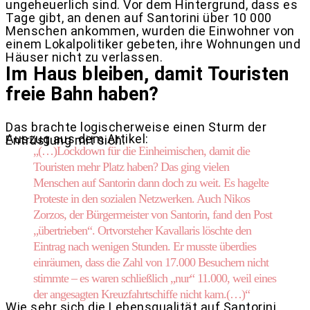
ungeheuerlich sind. Vor dem Hintergrund, dass es
Tage gibt, an denen auf Santorini über 10 000
Menschen ankommen, wurden die Einwohner von
einem Lokalpolitiker gebeten, ihre Wohnungen und
Häuser nicht zu verlassen.
Im Haus bleiben, damit Touristen
freie Bahn haben?
Das brachte logischerweise einen Sturm der
Auszug aus dem Artikel:
Entrüstung mit sich.
„(…)Lockdown für die Einheimischen, damit die
Touristen mehr Platz haben? Das ging vielen
Menschen auf Santorin dann doch zu weit. Es hagelte
Proteste in den sozialen Netzwerken. Auch Nikos
Zorzos, der Bürgermeister von Santorin, fand den Post
„übertrieben“. Ortvorsteher Kavallaris löschte den
Eintrag nach wenigen Stunden. Er musste überdies
einräumen, dass die Zahl von 17.000 Besuchern nicht
stimmte – es waren schließlich „nur“ 11.000, weil eines
der angesagten Kreuzfahrtschiffe nicht kam.(…)“
Wie sehr sich die Lebensqualität auf Santorini