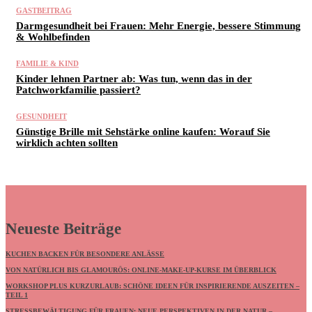
GASTBEITRAG
Darmgesundheit bei Frauen: Mehr Energie, bessere Stimmung
& Wohlbefinden
FAMILIE & KIND
Kinder lehnen Partner ab: Was tun, wenn das in der
Patchworkfamilie passiert?
GESUNDHEIT
Günstige Brille mit Sehstärke online kaufen: Worauf Sie
wirklich achten sollten
Neueste Beiträge
KUCHEN BACKEN FÜR BESONDERE ANLÄSSE
VON NATÜRLICH BIS GLAMOURÖS: ONLINE-MAKE-UP-KURSE IM ÜBERBLICK
WORKSHOP PLUS KURZURLAUB: SCHÖNE IDEEN FÜR INSPIRIERENDE AUSZEITEN –
TEIL 1
STRESSBEWÄLTIGUNG FÜR FRAUEN: NEUE PERSPEKTIVEN IN DER NATUR –