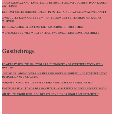
TANJA SZEWCZENKO: KÜNSTLICHE BEFRUCHTUNG AUFGEGEBEN, DANN KAMEN
ZWILLINGE
LUST AUF SILVESTERFEUERWERK: PYROTECHNIK JETZT SCHON AUSVERKAUFT!
„NUR GUTES KANN GUTES TUN“ – INTERVIEW MIT SEIFENSIEDERIN KARINA
WIMMER
BURGENZAUBER IM UNSTRUTTAL – SO SCHÖN IST FREYBURG!
WENN ALLES ZU VIEL WIRD: ENTLASTUNG DURCH EINE HAUSHALTSHILFE
Gastbeiträge
POWERDAY 5IN1: DIE HANDVOLL LEICHTIGKEIT – GASTARTIKEL VON KATRIN
HÜBLER
„MEINE GRÜNDUNG WAR EINE HERZENSANGELEGENHEIT“ – GASTARTIKEL VON
DESIGNERIN UTE CLAUSING
WARUM BINDUNGSSTILE UNSERE PARTNERSCHAFTEN BEEINFLUSSEN…
KALTE FÜSSE KURZ VOR DER HOCHZEIT – GASTBEITRAG VON HEIKE KLOPSCH
OH JE…DU FRÖHLICHE! SO ÜBERSTEHEN SIE ALS SINGLE WEIHNACHTEN