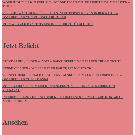
WORKSHOP PLUS KURZURLAUB: SCHÖNE IDEEN FÜR INSPIRIERENDE AUSZEITEN –
TEIL 1
STRESSBEWÄLTIGUNG FÜR FRAUEN: NEUE PERSPEKTIVEN IN DER NATUR –
GASTBEITRAG VON MICHAELA DIETRICH
MEIN WEG ZUR BRAUTSTYLISTIN – SCHRITT FÜR SCHRITT
Jetzt Beliebt
FREMDGEHEN, LÜGEN & ZOFF – BAUCHGEFÜHL VON FRAUEN TRÜGT NICHT!
KENNENLERNEN – WENN ER FRÜH FÄHRT, IST NICHTS OK!
SCHNELL DURCHSCHAUBAR: SCHRÄGE AUSREDEN IN KENNENLERNPHASEN! –
GASTBEITRAG VON ROSANNA
MELDEVERHALTEN IN DER KENNENLERNPHASE – SIGNALE WERDEN OFT
VERKANNT
INTERNETBEKANNTSCHAFT UND KEIN TREFFEN: WARUM SOLCHE KONTAKTE
NICHT LOHNEN
Ansehen