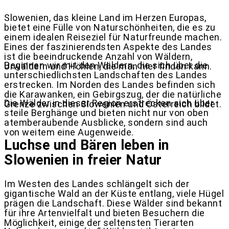
Slowenien, das kleine Land im Herzen Europas,
bietet eine Fülle von Naturschönheiten, die es zu
einem idealen Reiseziel für Naturfreunde machen.
Eines der faszinierendsten Aspekte des Landes
ist die beeindruckende Anzahl von Wäldern,
Beginnen wir mit den Wäldern, die sich über die
Urwäldern und Höhlen, die man hier finden kann.
unterschiedlichsten Landschaften des Landes
erstrecken. Im Norden des Landes befinden sich
die Karawanken, ein Gebirgszug, der die natürliche
Die Wälder in dieser Region erstrecken sich über
Grenze zwischen Slowenien und Österreich bildet.
steile Berghänge und bieten nicht nur von oben
atemberaubende Ausblicke, sondern sind auch
von weitem eine Augenweide.
Luchse und Bären leben in
Slowenien in freier Natur
Im Westen des Landes schlängelt sich der
gigantische Wald an der Küste entlang, viele Hügel
prägen die Landschaft. Diese Wälder sind bekannt
für ihre Artenvielfalt und bieten Besuchern die
Möglichkeit, einige der seltensten Tierarten