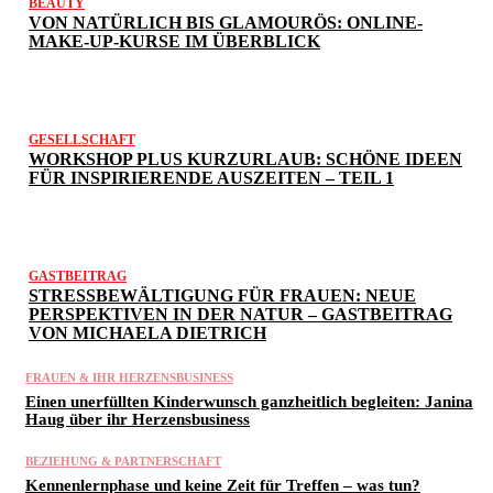
BEAUTY
VON NATÜRLICH BIS GLAMOURÖS: ONLINE-
MAKE-UP-KURSE IM ÜBERBLICK
GESELLSCHAFT
WORKSHOP PLUS KURZURLAUB: SCHÖNE IDEEN
FÜR INSPIRIERENDE AUSZEITEN – TEIL 1
GASTBEITRAG
STRESSBEWÄLTIGUNG FÜR FRAUEN: NEUE
PERSPEKTIVEN IN DER NATUR – GASTBEITRAG
VON MICHAELA DIETRICH
FRAUEN & IHR HERZENSBUSINESS
Einen unerfüllten Kinderwunsch ganzheitlich begleiten: Janina
Haug über ihr Herzensbusiness
BEZIEHUNG & PARTNERSCHAFT
Kennenlernphase und keine Zeit für Treffen – was tun?