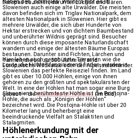
Neben den „normalen“ Wäldern gibt es in
Europas zu sehen, darunter Luchse und Bären.
Slowenien auch einige alte Urwälder. Die meisten
davon befinden sich im Triglav Nationalpark, dem
ältesten Nationalpark in Slowenien. Hier gibt es
mehrere Urwälder, die sich über Hunderte von
Hektar erstrecken und von dichtem Baumbestand
und unberührter Wildnis geprägt sind. Besucher
können durch diese imposante Naturlandschaft
wandern und einige der ältesten Bäume Europas
bestaunen. Darunter sind Fichten, Lärchen und
Hier leben auch geschützte Tierarten wie die
Tannen, die bis zu 500 Jahre alt sind.
Leute, die Höhlen faszinierend finden, werden in
Europäische Wildkatze oder der Alpensalamander.
Slowenien das perfekte Reiseziel finden. Im Land
gibt es über 10.000 Höhlen, einige von ihnen
gehören zu den größten und spektakulärsten der
Welt. In eine der Höhlen hat man sogar eine Burg
Sloweniens berühmteste Höhle ist die Postojna-
gebaut – die
Höhlenburg Predjama
(im Bild).
Höhle, die auch als „Königin der Höhlen“
bezeichnet wird. Die Postojna-Höhle ist über 20
Kilometer lang und beherbergt eine
beeindruckende Vielfalt an Stalaktiten und
Stalagmiten.
Höhlenerkundung mit der