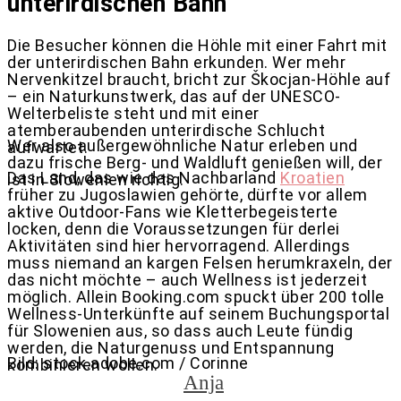
unterirdischen Bahn
Die Besucher können die Höhle mit einer Fahrt mit
der unterirdischen Bahn erkunden. Wer mehr
Nervenkitzel braucht, bricht zur Škocjan-Höhle auf
– ein Naturkunstwerk, das auf der UNESCO-
Welterbeliste steht und mit einer
atemberaubenden unterirdische Schlucht
Wer also außergewöhnliche Natur erleben und
aufwartet.
dazu frische Berg- und Waldluft genießen will, der
Das Land, das wie das Nachbarland
Kroatien
ist in Slowenien richtig.
früher zu Jugoslawien gehörte, dürfte vor allem
aktive Outdoor-Fans wie Kletterbegeisterte
locken, denn die Voraussetzungen für derlei
Aktivitäten sind hier hervorragend. Allerdings
muss niemand an kargen Felsen herumkraxeln, der
das nicht möchte – auch Wellness ist jederzeit
möglich. Allein Booking.com spuckt über 200 tolle
Wellness-Unterkünfte auf seinem Buchungsportal
für Slowenien aus, so dass auch Leute fündig
werden, die Naturgenuss und Entspannung
Bild: stock.adobe.com / Corinne
kombinieren wollen.
Anja