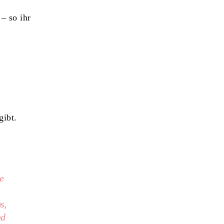
– so ihr
gibt.
e
s,
nd