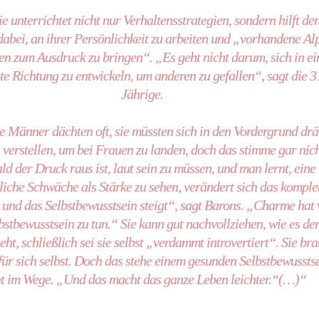
 unterrichtet nicht nur Verhaltensstrategien, sondern hilft de
bei, an ihrer Persönlichkeit zu arbeiten und „vorhandene Al
en zum Ausdruck zu bringen“. „Es geht nicht darum, sich in ei
e Richtung zu entwickeln, um anderen zu gefallen“, sagt die 3
Jährige.
e Männer dächten oft, sie müssten sich in den Vordergrund dr
 verstellen, um bei Frauen zu landen, doch das stimme gar nich
d der Druck raus ist, laut sein zu müssen, und man lernt, eine
liche Schwäche als Stärke zu sehen, verändert sich das komple
d und das Selbstbewusstsein steigt“, sagt Barons. „Charme hat 
bstbewusstsein zu tun.“ Sie kann gut nachvollziehen, wie es de
t, schließlich sei sie selbst „verdammt introvertiert“. Sie br
 für sich selbst. Doch das stehe einem gesunden Selbstbewussts
ht im Wege. „Und das macht das ganze Leben leichter.“(…)“