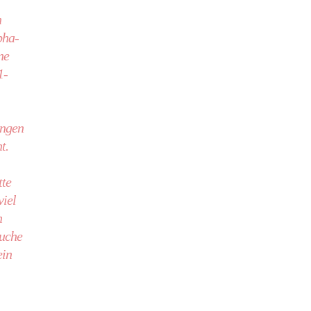
n
pha-
ne
1-
ängen
t.
tte
viel
n
auche
ein