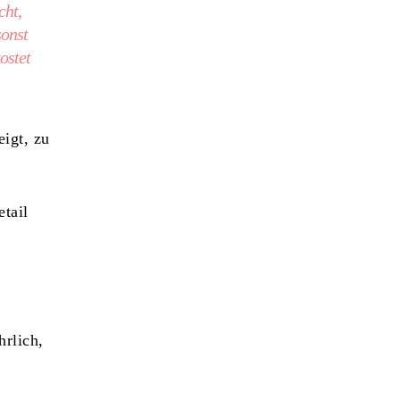
cht,
sonst
ostet
eigt, zu
tail
hrlich,