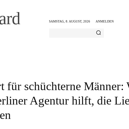
ard
SAMSTAG, 8. AUGUST, 2026
ANMELDEN
AMILIE & FREIZEIT
ERNÄHRUNG & GESUNDHEIT
t für schüchterne Männer:
rliner Agentur hilft, die Li
den