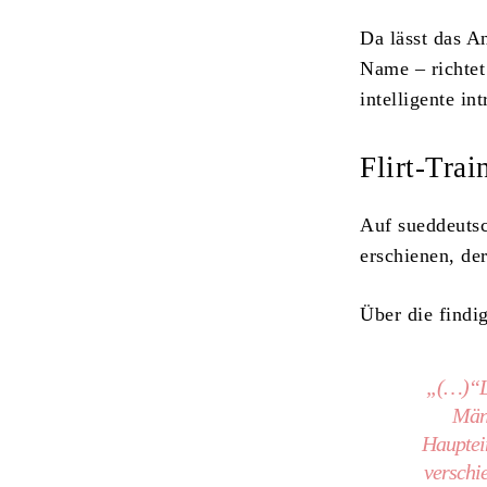
Da lässt das A
Name – richtet
intelligente in
Flirt-Trai
Auf sueddeutsch
erschienen, de
Über die findi
„(…)“Lo
Männ
Hauptei
verschi