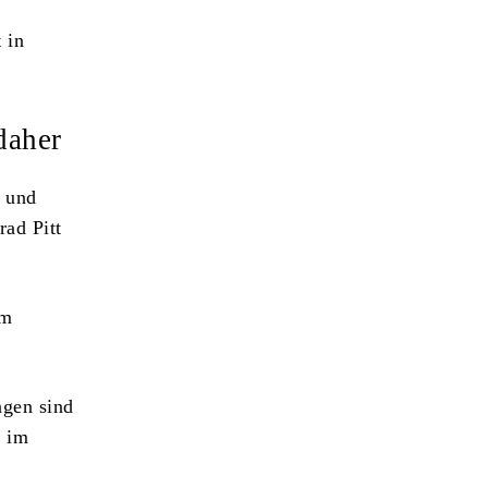
 in
daher
r und
rad Pitt
im
agen sind
r im