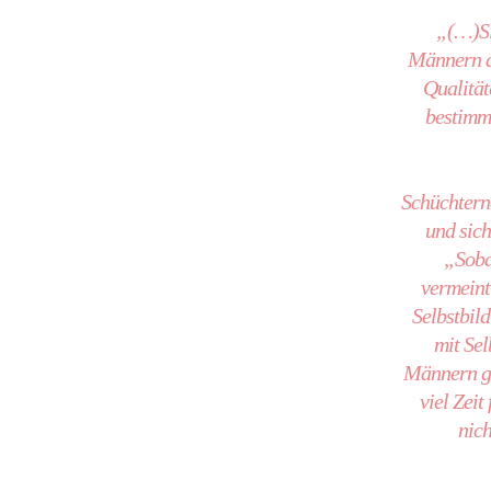
„(…)Sie
Männern da
Qualität
bestimmt
Schüchtern
und sich
„Sobal
vermeint
Selbstbil
mit Sel
Männern geh
viel Zeit
nic