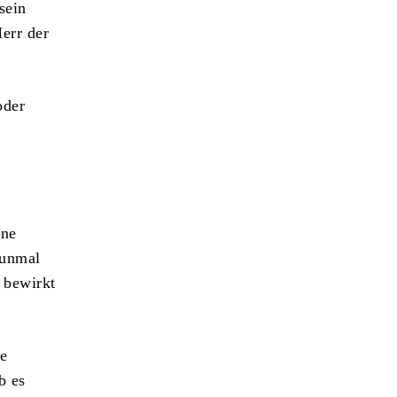
sein
err der
oder
ine
nunmal
 bewirkt
ge
b es