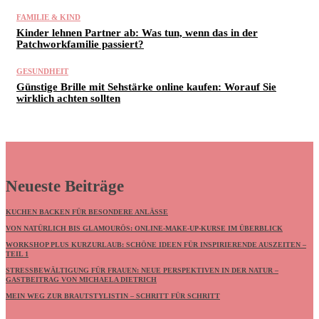
FAMILIE & KIND
Kinder lehnen Partner ab: Was tun, wenn das in der
Patchworkfamilie passiert?
GESUNDHEIT
Günstige Brille mit Sehstärke online kaufen: Worauf Sie
wirklich achten sollten
Neueste Beiträge
KUCHEN BACKEN FÜR BESONDERE ANLÄSSE
VON NATÜRLICH BIS GLAMOURÖS: ONLINE-MAKE-UP-KURSE IM ÜBERBLICK
WORKSHOP PLUS KURZURLAUB: SCHÖNE IDEEN FÜR INSPIRIERENDE AUSZEITEN –
TEIL 1
STRESSBEWÄLTIGUNG FÜR FRAUEN: NEUE PERSPEKTIVEN IN DER NATUR –
GASTBEITRAG VON MICHAELA DIETRICH
MEIN WEG ZUR BRAUTSTYLISTIN – SCHRITT FÜR SCHRITT