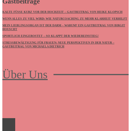
Gastbeiträge
KALTE FÜSSE KURZ VOR DER HOCHZEIT – GASTBEITRAG VON HEIKE KLOPSCH
WENN ALLES ZU VIEL WIRD: WIE NATURCOACHING ZU MEHR KLARHEIT VERHILFT
MEIN LIEBLINGSORGAN IST DER DARM – WARUM? EIN GASTBEITRAG VON BIRGIT
HOUSCHT
SPORTLICH EINGEROSTET – SO KLAPPT DER WIEDEREINSTIEG!
STRESSBEWÄLTIGUNG FÜR FRAUEN: NEUE PERSPEKTIVEN IN DER NATUR –
GASTBEITRAG VON MICHAELA DIETRICH
Über Uns
Frauenboulevard