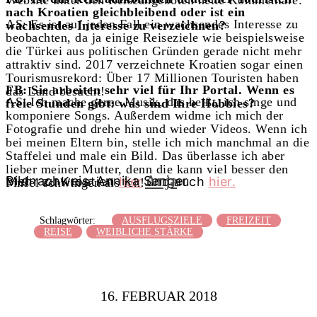
nach Kroatien gleichbleibend oder ist ein
AS: Es ist auf jeden Fall ein wachsendes Interesse zu
wachsendes Interesse zu verzeichnen?
beobachten, da ja einige Reiseziele wie beispielsweise
die Türkei aus politischen Gründen gerade nicht mehr
attraktiv sind. 2017 verzeichnete Kroatien sogar einen
Tourismusrekord: Über 17 Millionen Touristen haben
FB: Sie arbeiten sehr viel für Ihr Portal. Wenn es
das Land besucht!
AS: Ich mache gerne Musik, das heißt, ich singe und
freie Stunden gibt: was sind Ihre Hobbies?
komponiere Songs. Außerdem widme ich mich der
Fotografie und drehe hin und wieder Videos. Wenn ich
bei meinen Eltern bin, stelle ich mich manchmal an die
Staffelei und male ein Bild. Das überlasse ich aber
lieber meiner Mutter, denn die kann viel besser den
Anja
Bildnachweis: Annika Senger
Mehr zu Kroatien
hier
und auch
hier.
Pinsel schwingen als ich!
Schlagwörter:
AUSFLUGSZIELE
FREIZEIT
REISE
WEIBLICHE STÄRKE
16. FEBRUAR 2018