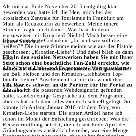
Als mir das Ende November 2015 endgültig klar
geworden war, hatte ich die Idee, mich bei der
kroatischen Zentrale für Tourismus in Frankfurt am
Main als Redakteurin zu bewerben. Meine innere
Stimme fragte mich dann: „Was hast du denn
vorzuweisen mit Kroatien? Nichts! Mach besser eine
Ich antwortete in Gedanken: „Ja, und wie soll die
eigene Seite auf!“
heißen?“ Die innere Stimme meinte wie aus der Pistole
geschossen: „Kroatien-Liebe“! Und dabei blieb es dann
FB: In den sozialen Netzwerken haben Sie mit Ihrer
auch.
Seite schon eine beachtliche Fan-Zahl erreicht, wie
AS: Mit viel Liebe und Engagement. Man muss immer
haben Sie das binnen dieser kurzen Zeit geschafft?
am Ball bleiben und den Kroatien-Liebhabern Top-
Inhalte liefern! Anscheinend ist mir das wunderbar
FB: War es schwer, an die Partner für Ihr Portal zu
gelungen.
AS: Ehe ich die passende Webdesignerin gefunden
kommen?
hatte, standen einige Gespräche auf dem Programm,
aber es hat sich dann alles ziemlich schnell gefügt. So
konnte ich Anfang Januar 2016 mit dem Blog von
Kroatien-Liebe starten. Die ersten Artikel hatte ich
schon im Monat der Entstehung geschrieben. Was die
Reisevermittlung betrifft, die ich seit Ende April des
Gründungsjahres zusätzlich betreibe, war eine Menge
Recherchearbeit notwendig, aber es hat funktioniert,