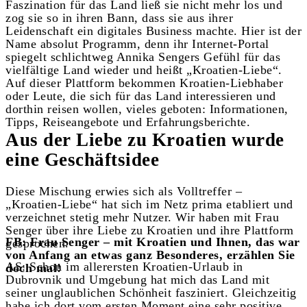
Faszination für das Land ließ sie nicht mehr los und
zog sie so in ihren Bann, dass sie aus ihrer
Leidenschaft ein digitales Business machte. Hier ist der
Name absolut Programm, denn ihr Internet-Portal
spiegelt schlichtweg Annika Sengers Gefühl für das
vielfältige Land wieder und heißt „Kroatien-Liebe“.
Auf dieser Plattform bekommen Kroatien-Liebhaber
oder Leute, die sich für das Land interessieren und
dorthin reisen wollen, vieles geboten: Informationen,
Tipps, Reiseangebote und Erfahrungsberichte.
Aus der Liebe zu Kroatien wurde
eine Geschäftsidee
Diese Mischung erwies sich als Volltreffer –
„Kroatien-Liebe“ hat sich im Netz prima etabliert und
verzeichnet stetig mehr Nutzer. Wir haben mit Frau
Senger über ihre Liebe zu Kroatien und ihre Plattform
FB: Frau Senger – mit Kroatien und Ihnen, das war
gesprochen.
von Anfang an etwas ganz Besonderes, erzählen Sie
AS: Schon im allerersten Kroatien-Urlaub in
doch mal!
Dubrovnik und Umgebung hat mich das Land mit
seiner unglaublichen Schönheit fasziniert. Gleichzeitig
habe ich dort vom ersten Moment eine sehr positive