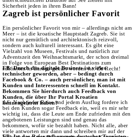
Sicherheit jeden in ihren Bann!
Zagreb ist persönlicher Favorit
Ein persönlicher Favorit von mir – allerdings nicht am
Meer – ist die kroatische Hauptstadt Zagreb. Sie ist
nicht nur gemütlich und architektonisch reizvoll,
sondern auch kulturell interessant. Es gibt eine
Vielzahl von Museen, Festivals und natürlich zur
Adventszeit den Weihnachtsmarkt, der schon dreimal
in Folge von European Best Destinations zum
FB: Durch das digitale Business ist vieles
schönsten in Europa gekürt worden ist. Zu Recht!
technischer geworden, aber – bedingt durch
Facebook & Co. – auch persönlicher, man ist mit
Kunden und Interessenten schnell im Kontakt.
Bekommen Sie hierdurch auch Feedback von
Kunden, die über Ihr Portal Kroatien
AS: Nach jeder Reise und jedem Ausflug fordere ich
kennengelernt haben?
bei den Kunden sogar Feedback ein, weil es mir sehr
wichtig ist, dass die Leute am Ende zufrieden mit den
angebotenen Leistungen sind und genau das
bekommen, wofür sie bezahlt haben. Nicht alle, aber
viele antworten mir dann und schreiben mir auf der
FB: Ist das Reiseaufkommen deutscher Touristen
Website unter den Reiseangeboten nette Kommentare.