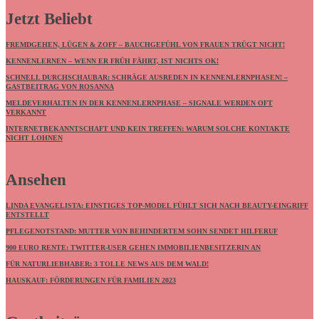
Jetzt Beliebt
FREMDGEHEN, LÜGEN & ZOFF – BAUCHGEFÜHL VON FRAUEN TRÜGT NICHT!
KENNENLERNEN – WENN ER FRÜH FÄHRT, IST NICHTS OK!
SCHNELL DURCHSCHAUBAR: SCHRÄGE AUSREDEN IN KENNENLERNPHASEN! –
GASTBEITRAG VON ROSANNA
MELDEVERHALTEN IN DER KENNENLERNPHASE – SIGNALE WERDEN OFT
VERKANNT
INTERNETBEKANNTSCHAFT UND KEIN TREFFEN: WARUM SOLCHE KONTAKTE
NICHT LOHNEN
Ansehen
LINDA EVANGELISTA: EINSTIGES TOP-MODEL FÜHLT SICH NACH BEAUTY-EINGRIFF
ENTSTELLT
PFLEGENOTSTAND: MUTTER VON BEHINDERTEM SOHN SENDET HILFERUF
900 EURO RENTE: TWITTER-USER GEHEN IMMOBILIENBESITZERIN AN
FÜR NATURLIEBHABER: 3 TOLLE NEWS AUS DEM WALD!
HAUSKAUF: FÖRDERUNGEN FÜR FAMILIEN 2023