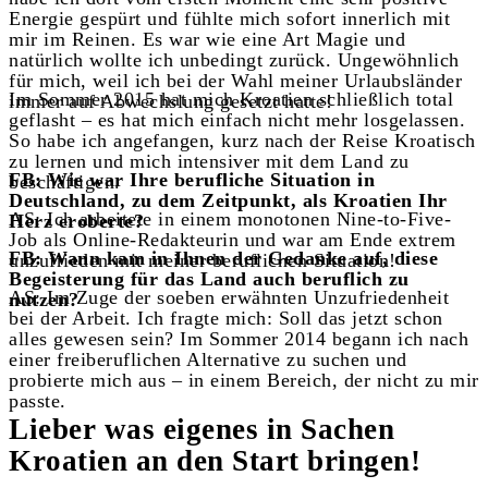
Energie gespürt und fühlte mich sofort innerlich mit
mir im Reinen. Es war wie eine Art Magie und
natürlich wollte ich unbedingt zurück. Ungewöhnlich
für mich, weil ich bei der Wahl meiner Urlaubsländer
Im Sommer 2015 hat mich Kroatien schließlich total
immer auf Abwechslung gesetzt hatte!
geflasht – es hat mich einfach nicht mehr losgelassen.
So habe ich angefangen, kurz nach der Reise Kroatisch
zu lernen und mich intensiver mit dem Land zu
FB: Wie war Ihre berufliche Situation in
beschäftigen.
Deutschland, zu dem Zeitpunkt, als Kroatien Ihr
AS: Ich arbeitete in einem monotonen Nine-to-Five-
Herz eroberte?
Job als Online-Redakteurin und war am Ende extrem
FB: Wann kam in Ihnen der Gedanke auf, diese
unzufrieden mit meiner beruflichen Situation!
Begeisterung für das Land auch beruflich zu
AS: Im Zuge der soeben erwähnten Unzufriedenheit
nutzen?
bei der Arbeit. Ich fragte mich: Soll das jetzt schon
alles gewesen sein? Im Sommer 2014 begann ich nach
einer freiberuflichen Alternative zu suchen und
probierte mich aus – in einem Bereich, der nicht zu mir
passte.
Lieber was eigenes in Sachen
Kroatien an den Start bringen!