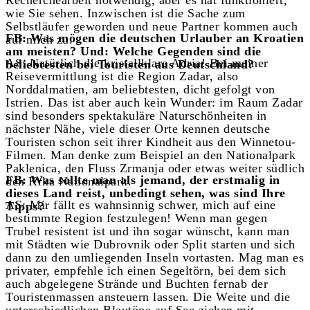
wie Sie sehen. Inzwischen ist die Sache zum
Selbstläufer geworden und neue Partner kommen auch
FB: Was mögen die deutschen Urlauber an Kroatien
auf mich zu.
am meisten? Und: Welche Gegenden sind die
AS: Natürlich die kristallklare Adria! Bei meiner
beliebtesten bei Touristen aus Deutschland?
Reisevermittlung ist die Region Zadar, also
Norddalmatien, am beliebtesten, dicht gefolgt von
Istrien. Das ist aber auch kein Wunder: im Raum Zadar
sind besonders spektakuläre Naturschönheiten in
nächster Nähe, viele dieser Orte kennen deutsche
Touristen schon seit ihrer Kindheit aus den Winnetou-
Filmen. Man denke zum Beispiel an den Nationalpark
Paklenica, den Fluss Zrmanja oder etwas weiter südlich
FB: Was sollte man als jemand, der erstmalig in
den Krka Nationalpark.
dieses Land reist, unbedingt sehen, was sind Ihre
AS: Mir fällt es wahnsinnig schwer, mich auf eine
Tipps?
bestimmte Region festzulegen! Wenn man gegen
Trubel resistent ist und ihn sogar wünscht, kann man
mit Städten wie Dubrovnik oder Split starten und sich
dann zu den umliegenden Inseln vortasten. Mag man es
privater, empfehle ich einen Segeltörn, bei dem sich
auch abgelegene Strände und Buchten fernab der
Touristenmassen ansteuern lassen. Die Weite und die
unterschiedlichen Blautöne auf See ziehen mit