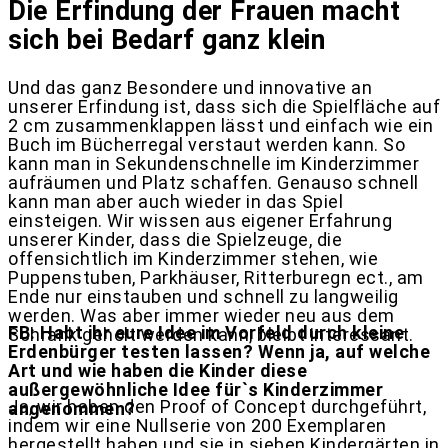
Die Erfindung der Frauen macht
sich bei Bedarf ganz klein
Und das ganz Besondere und innovative an
unserer Erfindung ist, dass sich die Spielfläche auf
2 cm zusammenklappen lässt und einfach wie ein
Buch im Bücherregal verstaut werden kann. So
kann man in Sekundenschnelle im Kinderzimmer
aufräumen und Platz schaffen. Genauso schnell
kann man aber auch wieder in das Spiel
einsteigen. Wir wissen aus eigener Erfahrung
unserer Kinder, dass die Spielzeuge, die
offensichtlich im Kinderzimmer stehen, wie
Puppenstuben, Parkhäuser, Ritterburegn ect., am
Ende nur einstauben und schnell zu langweilig
werden. Was aber immer wieder neu aus dem
FB: Habt ihr eure Idee im Vorfeld durch kleine
Schrank geholt werden kann, bleibt interessant.
Erdenbürger testen lassen? Wenn ja, auf welche
Art und wie haben die Kinder diese
außergewöhnliche Idee für`s Kinderzimmer
Ja, wir haben den Proof of Concept durchgeführt,
angenommen?
indem wir eine Nullserie von 200 Exemplaren
hergestellt haben und sie in sieben Kindergärten in