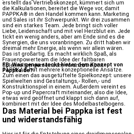
erstellt das Vertriebskonzept, kümmert sich um
die Kalkulationen, bereitet die Wege vor, damit
PAPPKA® in den Handel kommen kann. Marketing
und Sales ist ihr Schwerpunkt. Wir drei zusammen
sind ein starkes Team. Jede bringt sich voller
Liebe, Leidenschaft und mit viel Herzblut ein. Jede
tickt ein wenig anders, aber am Ende sind es die
Synergien, die uns voranbringen. Zu dritt haben wir
dreimal mehr Energie, als wenn wir allein wären.
Das ist großartig. Es macht wirklich Spaß, als
Frauenpowerteam die Idee der faltbaren
FB: Was genau steckt hinter dem Konzept von
Spielwelten gemeinsam voranzutreiben.
PAPPKA® hat mehrere konzeptionelle Ansätze.
Pappka.de?
Zum einen das ausgetüftelte Spielkonzept: unsere
Spielwelten sind Gestaltungs,- Rollen,- und
Konstruktionspiel in einem. Außerdem vereint es
Pop-up und Papercraft miteinander, also die Idee,
etwas wird geöffnet und klappt sich dann auf,
kombiniert mit der Idee des Modelbastelbogens.
Das Material bei Pappka ist fest
und widerstandsfähig
Hier ist für die Entstehung eines dreidimensonalen