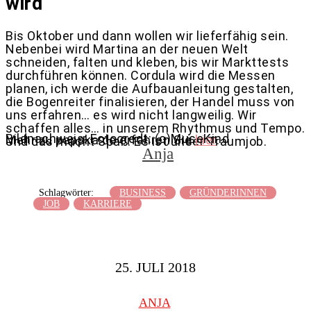
wird
Bis Oktober und dann wollen wir lieferfähig sein.
Nebenbei wird Martina an der neuen Welt
schneiden, falten und kleben, bis wir Markttests
durchführen können. Cordula wird die Messen
planen, ich werde die Aufbauanleitung gestalten,
die Bogenreiter finalisieren, der Handel muss von
uns erfahren… es wird nicht langweilig. Wir
schaffen alles… in unserem Rhythmus und Tempo.
Bildnachweis: Fotocredt: (c)MuseKind
Mehr zu pappka.de erfahren Sie
hier
.
Und das macht Spaß. Es ist unser Traumjob.
Anja
Schlagwörter:
BUSINESS
GRÜNDERINNEN
JOB
KARRIERE
25. JULI 2018
ANJA