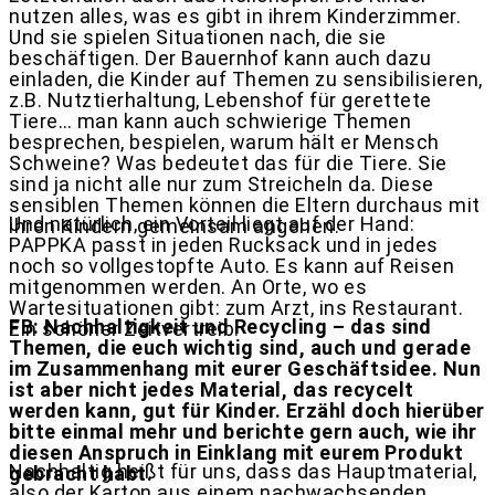
nutzen alles, was es gibt in ihrem Kinderzimmer.
Und sie spielen Situationen nach, die sie
beschäftigen. Der Bauernhof kann auch dazu
einladen, die Kinder auf Themen zu sensibilisieren,
z.B. Nutztierhaltung, Lebenshof für gerettete
Tiere… man kann auch schwierige Themen
besprechen, bespielen, warum hält er Mensch
Schweine? Was bedeutet das für die Tiere. Sie
sind ja nicht alle nur zum Streicheln da. Diese
sensiblen Themen können die Eltern durchaus mit
Und natürlich, ein Vorteil liegt auf der Hand:
ihren Kindern gemeinsam angehen.
PAPPKA passt in jeden Rucksack und in jedes
noch so vollgestopfte Auto. Es kann auf Reisen
mitgenommen werden. An Orte, wo es
Wartesituationen gibt: zum Arzt, ins Restaurant.
FB: Nachhaltigkeit und Recycling – das sind
Ein schöner Zeitvertreib.
Themen, die euch wichtig sind, auch und gerade
im Zusammenhang mit eurer Geschäftsidee. Nun
ist aber nicht jedes Material, das recycelt
werden kann, gut für Kinder. Erzähl doch hierüber
bitte einmal mehr und berichte gern auch, wie ihr
diesen Anspruch in Einklang mit eurem Produkt
Nachhaltig heißt für uns, dass das Hauptmaterial,
gebracht habt.
also der Karton aus einem nachwachsenden