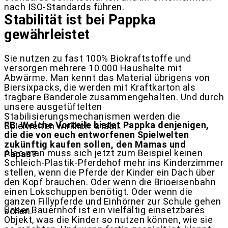
nach ISO-Standards führen.
Stabilität ist bei Pappka
gewährleistet
Sie nutzen zu fast 100% Biokraftstoffe und
versorgen mehrere 10.000 Haushalte mit
Abwärme. Man kennt das Material übrigens von
Biersixpacks, die werden mit Kraftkarton als
tragbare Banderole zusammengehalten. Und durch
unsere ausgetüftelten
Stabilisierungsmechanismen werden die
FB: Welche Vorteile bietet Pappka denjenigen,
Spielwelten wirklich stabil.
die die von euch entworfenen Spielwelten
zukünftig kaufen sollen, den Mamas und
Also man muss sich jetzt zum Beispiel keinen
Papas?
Schleich-Plastik-Pferdehof mehr ins Kinderzimmer
stellen, wenn die Pferde der Kinder ein Dach über
den Kopf brauchen. Oder wenn die Brioeisenbahn
einen Lokschuppen benötigt. Oder wenn die
ganzen Fillypferde und Einhörner zur Schule gehen
Unser Bauernhof ist ein vielfältig einsetzbares
sollen.
Objekt, was die Kinder so nutzen können, wie sie