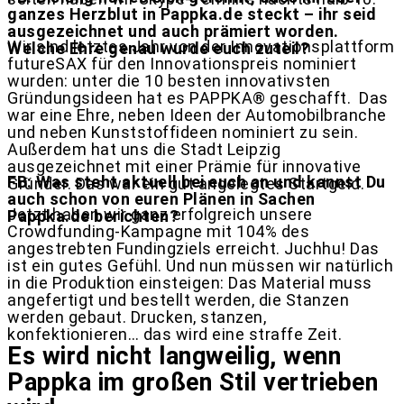
ganzes Herzblut in Pappka.de steckt – ihr seid
ausgezeichnet und auch prämiert worden.
Wir sind letztes Jahr von der Innovationsplattform
Welche Ehre genau wurde euch zuteil?
futureSAX für den Innovationspreis nominiert
wurden: unter die 10 besten innovativsten
Gründungsideen hat es PAPPKA® geschafft. Das
war eine Ehre, neben Ideen der Automobilbranche
und neben Kunststoffideen nominiert zu sein.
Außerdem hat uns die Stadt Leipzig
ausgezeichnet mit einer Prämie für innovative
FB: Was steht aktuell bei euch an und kannst Du
Gründer. Das war ein gut angelegtes Startgeld.
auch schon von euren Plänen in Sachen
Jetzt haben wir ganz erfolgreich unsere
Pappka.de berichten?
Crowdfunding-Kampagne mit 104% des
angestrebten Fundingziels erreicht. Juchhu! Das
ist ein gutes Gefühl. Und nun müssen wir natürlich
in die Produktion einsteigen: Das Material muss
angefertigt und bestellt werden, die Stanzen
werden gebaut. Drucken, stanzen,
konfektionieren… das wird eine straffe Zeit.
Es wird nicht langweilig, wenn
Pappka im großen Stil vertrieben