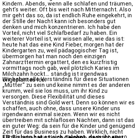
Kindern. Abends, wenn alle schlafen und träumen,
geht’s weiter. Oft bis weit nach Mitternacht. Also
mir geht das so, da ist endlich Ruhe eingekehrt, in
der Stille der Nacht kann ich besonders gut
denken und mich konzentrieren. Ich habe den
Vorteil, nicht viel Schlafbedarf zu haben. Ein
weiterer Vorteil ist, wir wissen alle, wie das ist:
heute hat das eine Kind Fieber, morgen hat der
Kindergarten zu, weil pädagogischer Tag ist,
übermorgen hat man noch den einzigen
Zahnarzttermin ergattert, den es kurzfristig
vormittags noch gab, weil plötzlich Karies im
Milchzahn hockt… ständig ist irgendwas
Wir haben alle Verständnis für diese Situationen
Ungeplantes los.
„Mütter“ zu sein und keine nimmt es der anderen
krumm, weil sie los muss, um ihr Kind zu
versorgen. Diese Flexibilität und dieses
Verständnis sind Gold wert. Denn so können wir es
schaffen, auch ohne, dass unsere Kinder uns
irgendwann einmal siezen. Wenn wir es nicht
übertreiben mit schlaflosen Nächten, dann ist das
ein guter Weg: da sein für die Kinder und genügend
Zeit für das Business zu haben. Wirklich, nicht
FB: Bislang hat es sich gelohnt, dass ihr euer
selten haben wir Skype-Termine nachts halb 10.