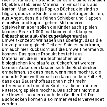
Objektes stabileres Material im Einsatz als aus
Karton. Man kennt ja Pop-up Bücher, die sind so
filigran, dass die Kinder sie nicht betätigen dürfen,
aus Angst, dass die feinen Schieber und Klappen
einreißen und kaputt gehen. Mit unseren
Spielwelten aber sollen die Kinder auch spielen
können. Bis zu 1.000 mal können die Klappen
Dann ist ein großer Schwerpunkt das
unbeschadet auf,- und zugeklappt werden.
Umweltkonzept: Wir haben uns überlegt, dass die
Umverpackung gleich Teil des Spieles sein kann,
um auch hier Rücksicht auf die Umwelt nehmen zu
können. Das ganze Produkt besteht aus
Materialien, die in ihre technischen und
biologischen Kreisläufe zurückgeführt werden
können. Außerdem lassen sich die Buchdecken
entnehmen, so dass man, wenn man möchte, die
nächste Spielwelt einsetzen kann, in dem Fall z.B.,
dass das Bauernhofhäuschen nicht mehr
interessant ist und das Kind jetzt lieber mit der
Ritterburg spielen möchte. Das schont nicht nur
die Umwelt, sondern auch den Geldbeutel. Die
Buchdecken können also immer wieder verwendet
werden.