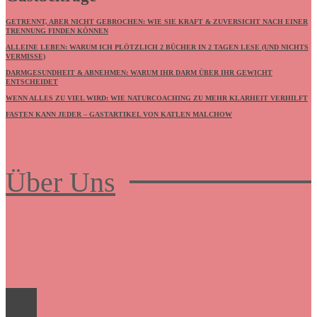
GETRENNT, ABER NICHT GEBROCHEN: WIE SIE KRAFT & ZUVERSICHT NACH EINER
TRENNUNG FINDEN KÖNNEN
ALLEINE LEBEN: WARUM ICH PLÖTZLICH 2 BÜCHER IN 2 TAGEN LESE (UND NICHTS
VERMISSE)
DARMGESUNDHEIT & ABNEHMEN: WARUM IHR DARM ÜBER IHR GEWICHT
ENTSCHEIDET
WENN ALLES ZU VIEL WIRD: WIE NATURCOACHING ZU MEHR KLARHEIT VERHILFT
FASTEN KANN JEDER – GASTARTIKEL VON KATLEN MALCHOW
Über Uns
Frauenboulevard