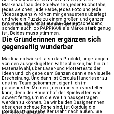
Markenaufbau der Spielwelten, jeder Buchstabe,
jedes Zeichen, jede Farbe, jedes Foto und jede
Videosequenz wird von mir genaustens überlegt
und wie ein Puzzle zu einem großen und ganzen
Am Ende ist ja nicht nur die Idee entscheidend,
Erscheinungsbild zusammengefügt.
sondern auch, ob PAPPKA® als Marke stark genug
ist. Beides muss stimmen.
Die Gründerinnen ergänzen sich
gegenseitig wunderbar
Martina entwickelt also das Produkt, angefangen
von den ausgeklügelten Falttechniken, bis hin zur
Materialwahl, über Laser-und Plottertests der
Ideen und ich gebe dem Ganzen dann eine visuelle
Erscheinung. Und dann ist Cordula Hundrieser zu
uns ins Team gekommen, eigentlich im
passendsten Moment, den man sich vorstellen
kann, denn der Bauernhof der Spielwelten war
soweit fertig, um in die Welt hinausgetragen
werden zu können. Da wir beiden Designerinnen
aber eher scheue Rehe sind, ist Cordula die
Cordula ist unser heißer Draht nach außen. Sie
perfekte Ergänzung.