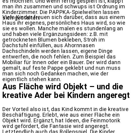
es möchten. Und wenn fertig gespielt ist, klappt
man ihn zusammen und schwups ist Ordnung im
Kinderzimmer. Die PAPPKA-Spielwelten lassen
Viele Kinder freuen sich darüber, dass aus einem
sich gestalten.
Haus ihr eigenes, persönliches Haus wird, so wie
sie es wollen. Manche malen es stundenlang an
und haben viele Ergänzungsideen: z.B. mit
getrockneten Blumen bekleben, Stroh im
Dachstuhl einfüllen, aus Ahornnasen
Dachschindeln werden lassen, eigene Dinge
entwerfen, die noch fehlen. Zum Beispiel das
Mobiliar für Innen oder ein Bauer. Der wird dann
gemalt, auf feste Pappe geklebt und nun muss
man sich noch Gedanken machen, wie der
eigentlich stehen kann.
Aus Fläche wird Objekt – und die
kreative Ader bei Kindern angeregt
Der Vorteil also ist, das Kind kommt in die kreative
Beschäftigung. Erlebt, wie aus einer Fläche ein
Objekt wird. Ergänzt, hat Ideen, die Feinmotorik
wird gefördert, die Fantasie wird angeregt.
Letztendlich auch das Rollenspiel. Die Kinder