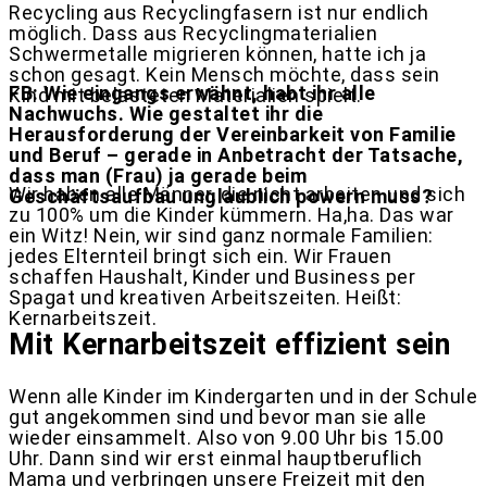
Recycling aus Recyclingfasern ist nur endlich
möglich. Dass aus Recyclingmaterialien
Schwermetalle migrieren können, hatte ich ja
schon gesagt. Kein Mensch möchte, dass sein
FB: Wie eingangs erwähnt, habt ihr alle
Kind mit belasteten Materialien spielt.
Nachwuchs. Wie gestaltet ihr die
Herausforderung der Vereinbarkeit von Familie
und Beruf – gerade in Anbetracht der Tatsache,
dass man (Frau) ja gerade beim
Wir haben alle Männer, die nicht arbeiten und sich
Geschäftsaufbau unglaublich powern muss?
zu 100% um die Kinder kümmern. Ha,ha. Das war
ein Witz! Nein, wir sind ganz normale Familien:
jedes Elternteil bringt sich ein. Wir Frauen
schaffen Haushalt, Kinder und Business per
Spagat und kreativen Arbeitszeiten. Heißt:
Kernarbeitszeit.
Mit Kernarbeitszeit effizient sein
Wenn alle Kinder im Kindergarten und in der Schule
gut angekommen sind und bevor man sie alle
wieder einsammelt. Also von 9.00 Uhr bis 15.00
Uhr. Dann sind wir erst einmal hauptberuflich
Mama und verbringen unsere Freizeit mit den