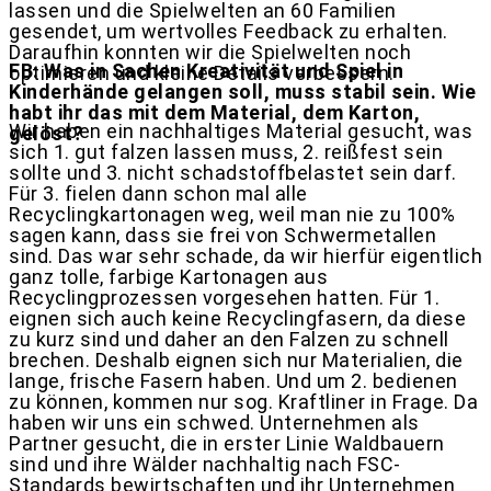
lassen und die Spielwelten an 60 Familien
gesendet, um wertvolles Feedback zu erhalten.
Daraufhin konnten wir die Spielwelten noch
FB: Was in Sachen Kreativität und Spiel in
optimieren und kleine Details verbessern.
Kinderhände gelangen soll, muss stabil sein. Wie
habt ihr das mit dem Material, dem Karton,
Wir haben ein nachhaltiges Material gesucht, was
gelöst?
sich 1. gut falzen lassen muss, 2. reißfest sein
sollte und 3. nicht schadstoffbelastet sein darf.
Für 3. fielen dann schon mal alle
Recyclingkartonagen weg, weil man nie zu 100%
sagen kann, dass sie frei von Schwermetallen
sind. Das war sehr schade, da wir hierfür eigentlich
ganz tolle, farbige Kartonagen aus
Recyclingprozessen vorgesehen hatten. Für 1.
eignen sich auch keine Recyclingfasern, da diese
zu kurz sind und daher an den Falzen zu schnell
brechen. Deshalb eignen sich nur Materialien, die
lange, frische Fasern haben. Und um 2. bedienen
zu können, kommen nur sog. Kraftliner in Frage. Da
haben wir uns ein schwed. Unternehmen als
Partner gesucht, die in erster Linie Waldbauern
sind und ihre Wälder nachhaltig nach FSC-
Standards bewirtschaften und ihr Unternehmen