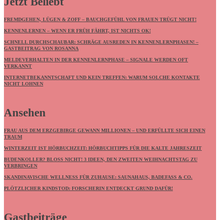
Jetzt Beliebt
FREMDGEHEN, LÜGEN & ZOFF – BAUCHGEFÜHL VON FRAUEN TRÜGT NICHT!
KENNENLERNEN – WENN ER FRÜH FÄHRT, IST NICHTS OK!
SCHNELL DURCHSCHAUBAR: SCHRÄGE AUSREDEN IN KENNENLERNPHASEN! –
GASTBEITRAG VON ROSANNA
MELDEVERHALTEN IN DER KENNENLERNPHASE – SIGNALE WERDEN OFT
VERKANNT
INTERNETBEKANNTSCHAFT UND KEIN TREFFEN: WARUM SOLCHE KONTAKTE
NICHT LOHNEN
Ansehen
FRAU AUS DEM ERZGEBIRGE GEWANN MILLIONEN – UND ERFÜLLTE SICH EINEN
TRAUM
WINTERZEIT IST HÖRBUCHZEIT: HÖRBUCHTIPPS FÜR DIE KALTE JAHRESZEIT
BUDENKOLLER? BLOSS NICHT! 3 IDEEN, DEN ZWEITEN WEIHNACHTSTAG ZU V
ERBRINGEN
SKANDINAVISCHE WELLNESS FÜR ZUHAUSE: SAUNAHAUS, BADEFASS & CO.
PLÖTZLICHER KINDSTOD: FORSCHERIN ENTDECKT GRUND DAFÜR!
Gastbeiträge