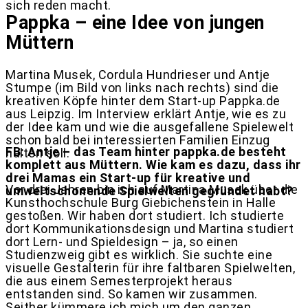
sich reden macht.
Pappka – eine Idee von jungen
Müttern
Martina Musek, Cordula Hundrieser und Antje
Stumpe (im Bild von links nach rechts) sind die
kreativen Köpfe hinter dem Start-up Pappka.de
aus Leipzig. Im Interview erklärt Antje, wie es zu
der Idee kam und wie die ausgefallene Spielewelt
schon bald bei interessierten Familien Einzug
FB: Antje – das Team hinter pappka.de besteht
halten soll.
komplett aus Müttern. Wie kam es dazu, dass ihr
drei Mamas ein Start-up für kreative und
Vor drei Jahren bin ich auf Martina Musek über die
umweltschonende Spielwelten gegründet habt?
Kunsthochschule Burg Giebichenstein in Halle
gestoßen. Wir haben dort studiert. Ich studierte
dort Kommunikationsdesign und Martina studiert
dort Lern- und Spieldesign – ja, so einen
Studienzweig gibt es wirklich. Sie suchte eine
visuelle Gestalterin für ihre faltbaren Spielwelten,
die aus einem Semesterprojekt heraus
entstanden sind. So kamen wir zusammen.
Seither kümmere ich mich um den ganzen