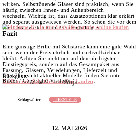
wirken. Selbsttönende Gläser sind praktisch, wenn Sie
häufig zwischen Innen- und Außenbereich
wechseln. Wichtig ist, dass Zusatzoptionen klar erklärt
und separat ausgewiesen werden. So sehen Sie vor dem
Kauf, was wirklich im Preis enthalten ist.
Fazit
Eine günstige Brille mit Sehstärke kann eine gute Wahl
sein, wenn der Preis ehrlich und nachvollziehbar
bleibt. Achten Sie nicht nur auf den niedrigsten
Einstiegspreis, sondern auf das Gesamtpaket aus
Fassung, Gläsern, Veredelungen, Lieferzeit und
Eine Übersicht aktueller Modelle finden Sie unter
Rückgabe.
Bilder / Copyright: Visiloox
Anja
Brillen mit Sehstärke online kaufen
.
Schlagwörter:
LIFESTYLE
12. MAI 2026