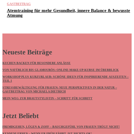
GASTBEITRAG
Atemtraining für mehr Gesundheit, innere Balance & bewusste
Atmung
Neueste Beiträge
KUCHEN BACKEN FÜR BESONDERE ANLÄSSE
VON NATÜRLICH BIS GLAMOURÖS: ONLINE-MAKE-UP-KURSE IM ÜBERBLICK
WORKSHOP PLUS KURZURLAUB: SCHÖNE IDEEN FÜR INSPIRIERENDE AUSZEITEN –
TEIL 1
STRESSBEWÄLTIGUNG FÜR FRAUEN: NEUE PERSPEKTIVEN IN DER NATUR –
GASTBEITRAG VON MICHAELA DIETRICH
MEIN WEG ZUR BRAUTSTYLISTIN – SCHRITT FÜR SCHRITT
Jetzt Beliebt
FREMDGEHEN, LÜGEN & ZOFF – BAUCHGEFÜHL VON FRAUEN TRÜGT NICHT!
KENNENLERNEN – WENN ER FRÜH FÄHRT, IST NICHTS OK!