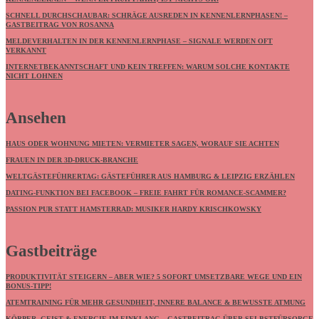
SCHNELL DURCHSCHAUBAR: SCHRÄGE AUSREDEN IN KENNENLERNPHASEN! –
GASTBEITRAG VON ROSANNA
MELDEVERHALTEN IN DER KENNENLERNPHASE – SIGNALE WERDEN OFT
VERKANNT
INTERNETBEKANNTSCHAFT UND KEIN TREFFEN: WARUM SOLCHE KONTAKTE
NICHT LOHNEN
Ansehen
HAUS ODER WOHNUNG MIETEN: VERMIETER SAGEN, WORAUF SIE ACHTEN
FRAUEN IN DER 3D-DRUCK-BRANCHE
WELTGÄSTEFÜHRERTAG: GÄSTEFÜHRER AUS HAMBURG & LEIPZIG ERZÄHLEN
DATING-FUNKTION BEI FACEBOOK – FREIE FAHRT FÜR ROMANCE-SCAMMER?
PASSION PUR STATT HAMSTERRAD: MUSIKER HARDY KRISCHKOWSKY
Gastbeiträge
PRODUKTIVITÄT STEIGERN – ABER WIE? 5 SOFORT UMSETZBARE WEGE UND EIN
BONUS-TIPP!
ATEMTRAINING FÜR MEHR GESUNDHEIT, INNERE BALANCE & BEWUSSTE ATMUNG
KÖRPER, GEIST & ENERGIE IM EINKLANG – GASTBEITRAG ÜBER SELBSTFÜRSORGE