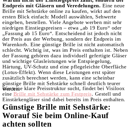
Warum nicht der Einstiegspreis zählt, sondern der
Endpreis mit Gläsern und Veredelungen.
Eine neue
Brille mit Sehstärke online zu kaufen, wirkt auf den
ersten Blick einfach: Modell auswählen, Sehwerte
eingeben, bestellen. Viele Angebote werben mit sehr
niedrigen Einstiegspreisen – etwa „ab 19 Euro“ oder
„Fassung ab 15 Euro“. Entscheidend ist jedoch nicht
der Preis aus der Werbung, sondern der Endpreis im
Warenkorb. Eine günstige Brille ist nicht automatisch
schlecht. Wichtig ist, was im Preis enthalten ist. Neben
der Fassung gehören dazu individuell gefertigte Gläser
und wichtige Glasleistungen wie Entspiegelung,
Härtung, UV-Schutz und eine pflegeleichte Oberfläche
(Lotus-Effekt). Wenn diese Leistungen erst später
zusätzlich berechnet werden, kann eine scheinbar
günstige Brille mit Sehstärke schnell deutlich teurer
Wer eine klare Preisstruktur sucht, findet bei Visiloox
werden.
eine
Brille mit Sehstärke zum Festpreis
.
Gestell und
Einstärkengläser sind dabei bereits im Preis enthalten.
Günstige Brille mit Sehstärke:
Worauf Sie beim Online-Kauf
achten sollten