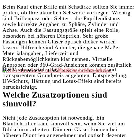
Beim Kauf einer Brille mit Sehstärke sollten Sie immer
prüfen, ob Ihre aktuellen Sehwerte vorliegen. Wichtig
sind Brillenpass oder Sehtest, die Pupillendistanz
sowie korrekte Angaben zu Sphäre, Zylinder und
Achse. Auch die Fassungsgröße spielt eine Rolle,
besonders bei höheren Dioptrien. Sehr große
Fassungen können Gläser optisch dicker wirken
lassen. Hilfreich sind Anbieter, die genaue Maße,
Materialangaben, Lieferzeit und
Rückgabemöglichkeiten klar nennen. Virtuelle
Anproben oder 360-Grad-Ansichten können zusätzlich
Bei Visiloox wird jede
Brille mit Sehstärke
mit
helfen, Form und Größe besser einzuschätzen.
transparentem Grundpreis angeboten. Entspiegelung,
UV-Schutz, Härtung und Lotus-Effekt sind bereits
berücksichtigt.
Welche Zusatzoptionen sind
sinnvoll?
Nicht jede Zusatzoption ist notwendig. Ein
Blaulichtfilter kann sinnvoll sein, wenn Sie viel am
Bildschirm arbeiten. Dünnere Gläser können bei
höheren Dioptrien angenehmer und optisch dezenter