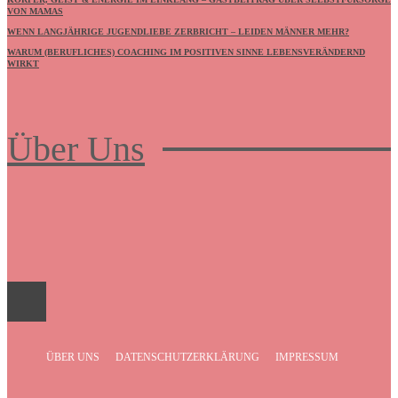
VON MAMAS
WENN LANGJÄHRIGE JUGENDLIEBE ZERBRICHT – LEIDEN MÄNNER MEHR?
WARUM (BERUFLICHES) COACHING IM POSITIVEN SINNE LEBENSVERÄNDERND
WIRKT
Über Uns
Frauenboulevard
ÜBER UNS
DATENSCHUTZERKLÄRUNG
IMPRESSUM