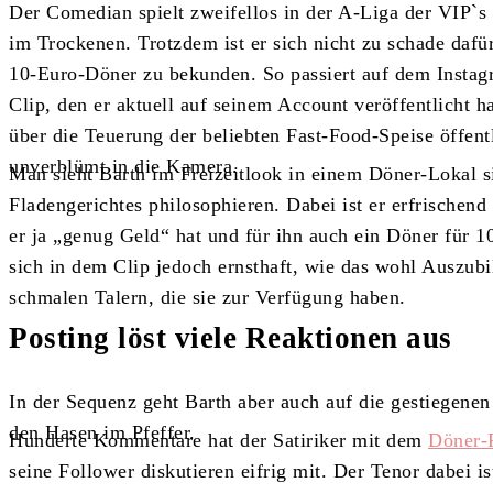
Der Comedian spielt zweifellos in der A-Liga der VIP`s 
im Trockenen. Trotzdem ist er sich nicht zu schade dafür
10-Euro-Döner zu bekunden. So passiert auf dem Instag
Clip, den er aktuell auf seinem Account veröffentlicht h
über die Teuerung der beliebten Fast-Food-Speise öffentl
unverblümt in die Kamera.
Man sieht Barth im Freizeitlook in einem Döner-Lokal s
Fladengerichtes philosophieren. Dabei ist er erfrischend 
er ja „genug Geld“ hat und für ihn auch ein Döner für 10
sich in dem Clip jedoch ernsthaft, wie das wohl Auszub
schmalen Talern, die sie zur Verfügung haben.
Posting löst viele Reaktionen aus
In der Sequenz geht Barth aber auch auf die gestiegenen
den Hasen im Pfeffer.
Hunderte Kommentare hat der Satiriker mit dem
Döner-
seine Follower diskutieren eifrig mit. Der Tenor dabei i