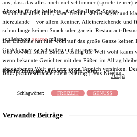
aus, dass das alles noch viel schlimmer (sprich: teurer)
Abzocke für die beliebte „Auf-die-Hand“-Speise.
Wohin das alles führt, kann freilich keiner sagen und kl
hierzulande – vor allem Rentner, Alleinerziehende und fi
schon lange keinen Snack oder gar ein Restaurant-Besuc
schlichtweg
sparen
müssen.
Der Einzelne hat hier wohl auf das große Ganze keinen 
Gürtel enger zu schnallen und zu sparen.
Und obwohl Mario Barths Posting die Welt wohl kaum ve
wenn bekannte Gesichter mit den Füßen im Alltag bleibe
abgehobenen Welt auf dem roten Teppich versinken. Des
Quelle: Instagram-Account Mario Barth
Bild: picture alliance / Jens Niering | Jens Niering
Anja
Schlagwörter:
FREIZEIT
GENUSS
Verwandte Beiträge