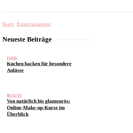
START
LIFESTYLE & WELLNESS
FAMI
Start
Entertainment
Neueste Beiträge
FOOD
Kuchen backen für besondere
Anlässe
BEAUTY
Von natürlich bis glamourös:
Online-Make-up-Kurse im
Überblick