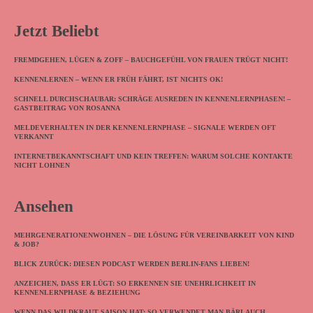
Jetzt Beliebt
FREMDGEHEN, LÜGEN & ZOFF – BAUCHGEFÜHL VON FRAUEN TRÜGT NICHT!
KENNENLERNEN – WENN ER FRÜH FÄHRT, IST NICHTS OK!
SCHNELL DURCHSCHAUBAR: SCHRÄGE AUSREDEN IN KENNENLERNPHASEN! –
GASTBEITRAG VON ROSANNA
MELDEVERHALTEN IN DER KENNENLERNPHASE – SIGNALE WERDEN OFT
VERKANNT
INTERNETBEKANNTSCHAFT UND KEIN TREFFEN: WARUM SOLCHE KONTAKTE
NICHT LOHNEN
Ansehen
MEHRGENERATIONENWOHNEN – DIE LÖSUNG FÜR VEREINBARKEIT VON KIND
& JOB?
BLICK ZURÜCK: DIESEN PODCAST WERDEN BERLIN-FANS LIEBEN!
ANZEICHEN, DASS ER LÜGT: SO ERKENNEN SIE UNEHRLICHKEIT IN
KENNENLERNPHASE & BEZIEHUNG
WENN DAS WILDKRAUT SAISON HAT: SO VERWENDET MAN BÄRLAUCH