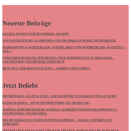
Neueste Beiträge
KUCHEN BACKEN FÜR BESONDERE ANLÄSSE
VON NATÜRLICH BIS GLAMOURÖS: ONLINE-MAKE-UP-KURSE IM ÜBERBLICK
WORKSHOP PLUS KURZURLAUB: SCHÖNE IDEEN FÜR INSPIRIERENDE AUSZEITEN –
TEIL 1
STRESSBEWÄLTIGUNG FÜR FRAUEN: NEUE PERSPEKTIVEN IN DER NATUR –
GASTBEITRAG VON MICHAELA DIETRICH
MEIN WEG ZUR BRAUTSTYLISTIN – SCHRITT FÜR SCHRITT
Jetzt Beliebt
FREMDGEHEN, LÜGEN & ZOFF – BAUCHGEFÜHL VON FRAUEN TRÜGT NICHT!
KENNENLERNEN – WENN ER FRÜH FÄHRT, IST NICHTS OK!
SCHNELL DURCHSCHAUBAR: SCHRÄGE AUSREDEN IN KENNENLERNPHASEN! –
GASTBEITRAG VON ROSANNA
MELDEVERHALTEN IN DER KENNENLERNPHASE – SIGNALE WERDEN OFT
VERKANNT
INTERNETBEKANNTSCHAFT UND KEIN TREFFEN: WARUM SOLCHE KONTAKTE