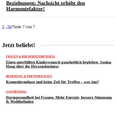
Beziehungen: Nachsicht erhöht den
Harmoniefaktor!
1
...
5
6
7
Seite 7 von 7
Jetzt beliebt!
FRAUEN & IHR HERZENSBUSINESS
Einen unerfüllten Kinderwunsch ganzheitlich begleiten: Janina
Haug über ihr Herzensbusiness
BEZIEHUNG & PARTNERSCHAFT
Kennenlernphase und keine Zeit für Treffen – was tun?
GASTBEITRAG
Darmgesundheit bei Frauen: Mehr Energie, bessere Stimmung
& Wohlbefinden