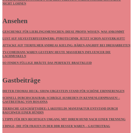
NICHT LOHNEN
Ansehen
GESCHENKE FÜR LIEBLINGSMENSCHEN: DIESE PROFIS WISSEN, WAS ANKOMMT
LUST AUF SILVESTERFEUERWERK: PYROTECHNIK JETZT SCHON AUSVERKAUFT!
ATTACKE AUF TIERFILMER ANDREAS KIELING: BÄREN-ANGRIFF BEI DREHARBEITEN
TV-COMEDIANS WAREN GESTERN! HEUTE MASSIEREN INFLUENCER DIE
LACHMUSKELN
SO FINDEN FÜLLIGE BRÄUTE DAS PERFEKTE BRAUTKLEID
Gastbeiträge
DIETER-THOMAS HECK: SHOW-URGESTEIN STAND FÜR SCHÖNE ERINNERUNGEN
SCHNELL DURCHSCHAUBAR: SCHRÄGE AUSREDEN IN KENNENLERNPHASEN! –
GASTBEITRAG VON ROSANNA
TIERISCHE GESCHÄFTSIDEE: LAKEFIELDS MANUFAKTUR ENTSTAND DURCH
BAUCHWEH EINER HÜNDIN
5 TIPPS FÜR DEN RICHTIGEN UMGANG MIT IHREM HUND NACH EINER TRENNUNG
3 DINGE, DIE FÜR FRAUEN IN DER DDR BESSER WAREN – GASTBEITRAG