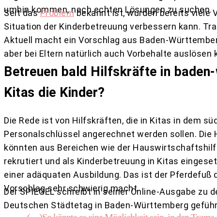
umhin kommen, nach echten Lösungen zu suchen.
Seit das
Problem
bekannt ist, wurden bereits viele
Situation der Kinderbetreuung verbessern kann. Tra
Aktuell macht ein Vorschlag aus Baden-Württemberg
aber bei Eltern natürlich auch Vorbehalte auslösen 
Betreuen bald Hilfskräfte in bade
Kitas die Kinder?
Die Rede ist von Hilfskräften, die in Kitas in dem s
Personalschlüssel angerechnet werden sollen. Die H
könnten aus Bereichen wie der Hauswirtschaftshilf
rekrutiert und als Kinderbetreuung in Kitas eingeset
einer adäquaten Ausbildung. Das ist der Pferdefuß 
Vorschlag sehr schwierig macht.
Der SPIEGEL schreibt in seiner Online-Ausgabe zu de
Deutschen Städtetag in Baden-Württemberg geführt