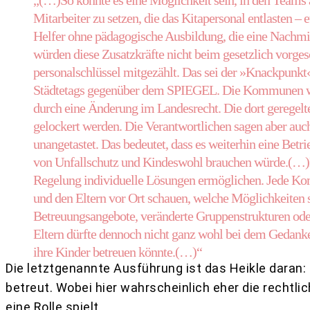
„(…)So könnte es eine Möglichkeit sein, in den Teams
Mitarbeiter zu setzen, die das Kitapersonal entlasten –
Helfer ohne pädagogische Ausbildung, die eine Nachmi
würden diese Zusatzkräfte nicht beim gesetzlich vorge
personalschlüssel mitgezählt. Das sei der »Knackpunkt«
Städtetags gegenüber dem SPIEGEL. Die Kommunen wü
durch eine Änderung im Landesrecht. Die dort gerege
gelockert werden. Die Verantwortlichen sagen aber auc
unangetastet. Das bedeutet, dass es weiterhin eine Betri
von Unfallschutz und Kindeswohl brauchen würde.(…)De
Regelung individuelle Lösungen ermöglichen. Jede K
und den Eltern vor Ort schauen, welche Möglichkeiten s
Betreuungsangebote, veränderte Gruppenstrukturen ode
Eltern dürfte dennoch nicht ganz wohl bei dem Gedanke
ihre Kinder betreuen könnte.(…)“
Die letztgenannte Ausführung ist das Heikle daran:
betreut. Wobei hier wahrscheinlich eher die rechtl
eine Rolle spielt.