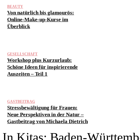
BEAUTY
Von natürlich bis glamourös:
Online-Make-up-Kurse im
Überblick
GESELLSCHAFT
Workshop plus Kurzurlaub:
Schöne Ideen für inspirierende
Auszeiten – Teil 1
GASTBEITRAG
Stressbewältigung für Frauen:
Neue Perspektiven in der Natur –
Gastbeitrag von Michaela Dietrich
In Kitas: Baden-Württembe