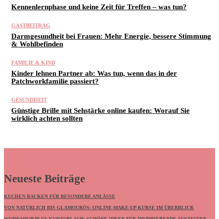
Kennenlernphase und keine Zeit für Treffen – was tun?
GASTBEITRAG
Darmgesundheit bei Frauen: Mehr Energie, bessere Stimmung
& Wohlbefinden
FAMILIE & KIND
Kinder lehnen Partner ab: Was tun, wenn das in der
Patchworkfamilie passiert?
GESUNDHEIT
Günstige Brille mit Sehstärke online kaufen: Worauf Sie
wirklich achten sollten
Neueste Beiträge
KUCHEN BACKEN FÜR BESONDERE ANLÄSSE
VON NATÜRLICH BIS GLAMOURÖS: ONLINE-MAKE-UP-KURSE IM ÜBERBLICK
WORKSHOP PLUS KURZURLAUB: SCHÖNE IDEEN FÜR INSPIRIERENDE AUSZEITEN –