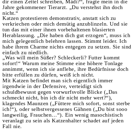
dir einen Zettel schreiben, Mädi?“, fragte mein in die
Jahre gekommener Tierarzt. „Du verstehst ihn doch
nicht.“
Katzen protestieren demonstrativ, anstatt sich zu
verkriechen oder mich demütig anzublinzeln. Und sie
tun das mit einer ihnen vorbehaltenen blasierten
Herablassung. „Die haben dich gut erzogen“, muss ich
mich gelegentlich belehren lassen. Stimmt leider. Ich
habe ihrem Charme nichts entgegen zu setzen. Sie sind
einfach zu niedlich.
„Was will mein Süßer? Schleckerli? Futter kommt
sofort!“ Warum meine Stimme eine höhere Tonlage
annimmt, wenn ich sie anflehe, ihre Bedürfnisse doch
bitte erfüllen zu dürfen, weiß ich nicht.
Mit Katzen befindet man sich eigentlich immer
irgendwie in der Defensive, verteidigt sich
schuldbewusst gegen vorwurfsvolle Blicke („Das
schmeckt nicht, bin ich dir nicht mehr wert?“),
klagendes Maunzen („Füttere mich sofort, sonst sterbe
ich!“), oder selbstvergessenes Gähnen („Du bist sooo
langweilig, Frauchen…“). Ein wenig masochistisch
veranlagt zu sein als Katzenhalter schadet auf jeden
Fall nie.