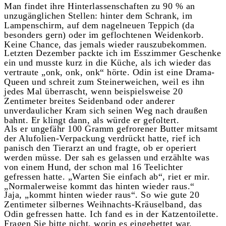
Man findet ihre Hinterlassenschaften zu 90 % an
unzugänglichen Stellen: hinter dem Schrank, im
Lampenschirm, auf dem nagelneuen Teppich (da
besonders gern) oder im geflochtenen Weidenkorb.
Keine Chance, das jemals wieder rauszubekommen.
Letzten Dezember packte ich im Esszimmer Geschenke
ein und musste kurz in die Küche, als ich wieder das
vertraute „onk, onk, onk“ hörte. Odin ist eine Drama-
Queen und schreit zum Steinerweichen, weil es ihn
jedes Mal überrascht, wenn beispielsweise 20
Zentimeter breites Seidenband oder anderer
unverdaulicher Kram sich seinen Weg nach draußen
bahnt. Er klingt dann, als würde er gefoltert.
Als er ungefähr 100 Gramm gefrorener Butter mitsamt
der Alufolien-Verpackung verdrückt hatte, rief ich
panisch den Tierarzt an und fragte, ob er operiert
werden müsse. Der sah es gelassen und erzählte was
von einem Hund, der schon mal 16 Teelichter
gefressen hatte. „Warten Sie einfach ab“, riet er mir.
„Normalerweise kommt das hinten wieder raus.“
Jaja, „kommt hinten wieder raus“. So wie gute 20
Zentimeter silbernes Weihnachts-Kräuselband, das
Odin gefressen hatte. Ich fand es in der Katzentoilette.
Fragen Sie bitte nicht, worin es eingebettet war.