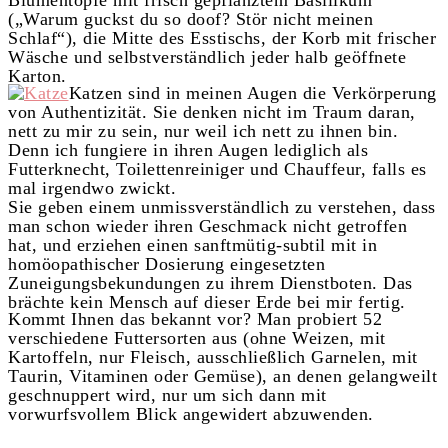
Blumentöpfe mit frisch gepflanztem Basilikum
(„Warum guckst du so doof? Stör nicht meinen
Schlaf“), die Mitte des Esstischs, der Korb mit frischer
Wäsche und selbstverständlich jeder halb geöffnete
Karton.
Katzen sind in meinen Augen die Verkörperung
von Authentizität. Sie denken nicht im Traum daran,
nett zu mir zu sein, nur weil ich nett zu ihnen bin.
Denn ich fungiere in ihren Augen lediglich als
Futterknecht, Toilettenreiniger und Chauffeur, falls es
mal irgendwo zwickt.
Sie geben einem unmissverständlich zu verstehen, dass
man schon wieder ihren Geschmack nicht getroffen
hat, und erziehen einen sanftmütig-subtil mit in
homöopathischer Dosierung eingesetzten
Zuneigungsbekundungen zu ihrem Dienstboten. Das
brächte kein Mensch auf dieser Erde bei mir fertig.
Kommt Ihnen das bekannt vor? Man probiert 52
verschiedene Futtersorten aus (ohne Weizen, mit
Kartoffeln, nur Fleisch, ausschließlich Garnelen, mit
Taurin, Vitaminen oder Gemüse), an denen gelangweilt
geschnuppert wird, nur um sich dann mit
vorwurfsvollem Blick angewidert abzuwenden.