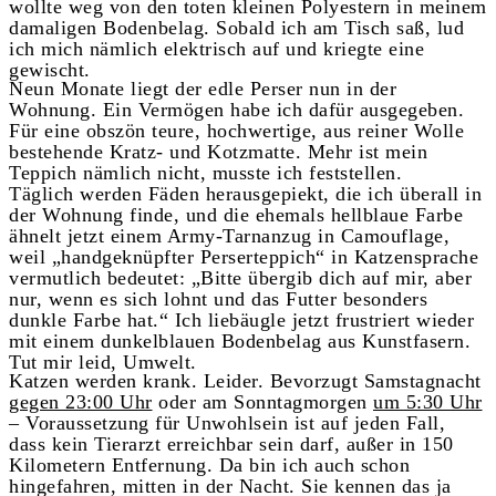
wollte weg von den toten kleinen Polyestern in meinem
damaligen Bodenbelag. Sobald ich am Tisch saß, lud
ich mich nämlich elektrisch auf und kriegte eine
gewischt.
Neun Monate liegt der edle Perser nun in der
Wohnung. Ein Vermögen habe ich dafür ausgegeben.
Für eine obszön teure, hochwertige, aus reiner Wolle
bestehende Kratz- und Kotzmatte. Mehr ist mein
Teppich nämlich nicht, musste ich feststellen.
Täglich werden Fäden herausgepiekt, die ich überall in
der Wohnung finde, und die ehemals hellblaue Farbe
ähnelt jetzt einem Army-Tarnanzug in Camouflage,
weil „handgeknüpfter Perserteppich“ in Katzensprache
vermutlich bedeutet: „Bitte übergib dich auf mir, aber
nur, wenn es sich lohnt und das Futter besonders
dunkle Farbe hat.“ Ich liebäugle jetzt frustriert wieder
mit einem dunkelblauen Bodenbelag aus Kunstfasern.
Tut mir leid, Umwelt.
Katzen werden krank. Leider. Bevorzugt Samstagnacht
gegen 23:00 Uhr
oder am Sonntagmorgen
um 5:30 Uhr
– Voraussetzung für Unwohlsein ist auf jeden Fall,
dass kein Tierarzt erreichbar sein darf, außer in 150
Kilometern Entfernung. Da bin ich auch schon
hingefahren, mitten in der Nacht. Sie kennen das ja