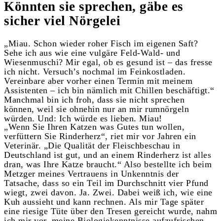
Könnten sie sprechen, gäbe es
sicher viel Nörgelei
„Miau. Schon wieder roher Fisch im eigenen Saft?
Sehe ich aus wie eine vulgäre Feld-Wald- und
Wiesenmuschi? Mir egal, ob es gesund ist – das fresse
ich nicht. Versuch’s nochmal im Feinkostladen.
Vereinbare aber vorher einen Termin mit meinem
Assistenten – ich bin nämlich mit Chillen beschäftigt.“
Manchmal bin ich froh, dass sie nicht sprechen
können, weil sie ohnehin nur an mir rumnörgeln
würden. Und: Ich würde es lieben. Miau!
„Wenn Sie Ihren Katzen was Gutes tun wollen,
verfüttern Sie Rinderherz“, riet mir vor Jahren ein
Veterinär. „Die Qualität der Fleischbeschau in
Deutschland ist gut, und an einem Rinderherz ist alles
dran, was Ihre Katze braucht.“ Also bestellte ich beim
Metzger meines Vertrauens in Unkenntnis der
Tatsache, dass so ein Teil im Durchschnitt vier Pfund
wiegt, zwei davon. Ja. Zwei. Dabei weiß ich, wie eine
Kuh aussieht und kann rechnen. Als mir Tage später
eine riesige Tüte über den Tresen gereicht wurde, nahm
ich mir vor, meine Biologiekenntnisse aufzufrischen.