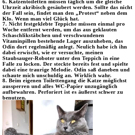
6. Katzentoiletten müssen täglich um die gleiche
Uhrzeit akribisch gesäubert werden. Sollte das nicht
der Fall sein, findet man den „Protest“ neben dem
Klo. Wenn man viel Glück hat.
7. Nicht festgeklebte Teppiche müssen einmal pro
Woche entfernt werden, um das aus geklauten
Schaschlikstäbchen und verschwundenen
Vitaminpillen bestehende Lager auszuheben, das
Odin dort regelmäßig anlegt. Neulich habe ich ihn
dabei erwischt, wie er versuchte, meinen
Staubsauger-Roboter unter den Teppich in eine
Falle zu locken. Der steckte bereits fest und spielte
dabei eine traurige Melodie. Odin saß daneben und
schaute mich unschuldig an. Wirklich wahr.
8. Beim eigenen Toilettengang die Katze möglichst
aussperren und alles WC-Papier unzugänglich
aufbewahren. Perforiert ist es äußerst schwer zu
benutzen.