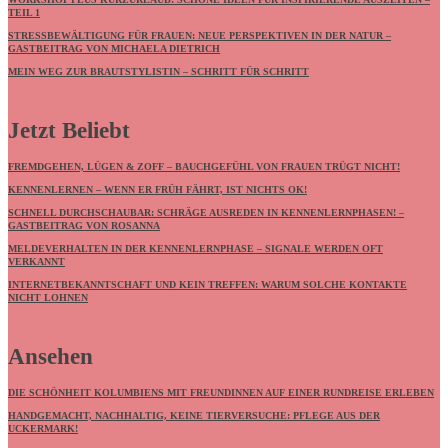
TEIL 1
STRESSBEWÄLTIGUNG FÜR FRAUEN: NEUE PERSPEKTIVEN IN DER NATUR –
GASTBEITRAG VON MICHAELA DIETRICH
MEIN WEG ZUR BRAUTSTYLISTIN – SCHRITT FÜR SCHRITT
Jetzt Beliebt
FREMDGEHEN, LÜGEN & ZOFF – BAUCHGEFÜHL VON FRAUEN TRÜGT NICHT!
KENNENLERNEN – WENN ER FRÜH FÄHRT, IST NICHTS OK!
SCHNELL DURCHSCHAUBAR: SCHRÄGE AUSREDEN IN KENNENLERNPHASEN! –
GASTBEITRAG VON ROSANNA
MELDEVERHALTEN IN DER KENNENLERNPHASE – SIGNALE WERDEN OFT
VERKANNT
INTERNETBEKANNTSCHAFT UND KEIN TREFFEN: WARUM SOLCHE KONTAKTE
NICHT LOHNEN
Ansehen
DIE SCHÖNHEIT KOLUMBIENS MIT FREUNDINNEN AUF EINER RUNDREISE ERLEBEN
HANDGEMACHT, NACHHALTIG, KEINE TIERVERSUCHE: PFLEGE AUS DER
UCKERMARK!