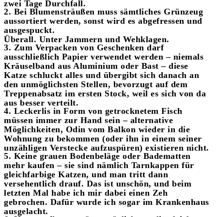
zwei Tage Durchfall.
2. Bei Blumensträußen muss sämtliches Grünzeug
aussortiert werden, sonst wird es abgefressen und
ausgespuckt.
Überall. Unter Jammern und Wehklagen.
3. Zum Verpacken von Geschenken darf
ausschließlich Papier verwendet werden – niemals
Kräuselband aus Aluminium oder Bast – diese
Katze schluckt alles und übergibt sich danach an
den unmöglichsten Stellen, bevorzugt auf dem
Treppenabsatz im ersten Stock, weil es sich von da
aus besser verteilt.
4. Leckerlis in Form von getrocknetem Fisch
müssen immer zur Hand sein – alternative
Möglichkeiten, Odin vom Balkon wieder in die
Wohnung zu bekommen (oder ihn in einem seiner
unzähligen Verstecke aufzuspüren) existieren nicht.
5. Keine grauen Bodenbeläge oder Badematten
mehr kaufen – sie sind nämlich Tarnkappen für
gleichfarbige Katzen, und man tritt dann
versehentlich drauf. Das ist unschön, und beim
letzten Mal habe ich mir dabei einen Zeh
gebrochen. Dafür wurde ich sogar im Krankenhaus
ausgelacht.