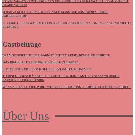
PRIVAT WEGEN STREITIGKEITEN VOR GERICHT? KULT-ANWALT LENSSEN FINDET K
LARE WORTE!
„FRAU ZUM HAUS GESUCHT“: SINGLE-MANN AUF UNGEWÖHNLICHER
PARTNERSUCHE
ALLEINE LEBEN: WARUM ICH PLÖTZLICH 2 BÜCHER IN 2 TAGEN LESE (UND NICHTS
VERMISSE)
Gastbeiträge
DARMGESUNDHEIT: DER DARM FLÜSTERT LEISE, BEVOR ER SCHREIT
WAS BRAUCHT ES FÜR DAS PERFEKTE ZUHAUSE?
EIFERSUCHT: VOR DEM KOLLER ERSTMAL DURCHATMEN!
TIERISCHE GESCHÄFTSIDEE: LAKEFIELDS MANUFAKTUR ENTSTAND DURCH
BAUCHWEH EINER HÜNDIN
WENN ALLES ZU VIEL WIRD: WIE NATURCOACHING ZU MEHR KLARHEIT VERHILFT
Über Uns