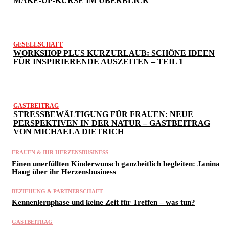
MAKE-UP-KURSE IM ÜBERBLICK
GESELLSCHAFT
WORKSHOP PLUS KURZURLAUB: SCHÖNE IDEEN
FÜR INSPIRIERENDE AUSZEITEN – TEIL 1
GASTBEITRAG
STRESSBEWÄLTIGUNG FÜR FRAUEN: NEUE
PERSPEKTIVEN IN DER NATUR – GASTBEITRAG
VON MICHAELA DIETRICH
FRAUEN & IHR HERZENSBUSINESS
Einen unerfüllten Kinderwunsch ganzheitlich begleiten: Janina
Haug über ihr Herzensbusiness
BEZIEHUNG & PARTNERSCHAFT
Kennenlernphase und keine Zeit für Treffen – was tun?
GASTBEITRAG