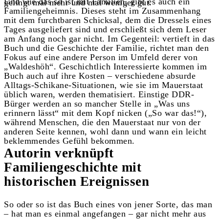
Und wie das so ist mit Familien, gibt es auch ein
gelingt mal mehr und mal weniger gut.
Familiengeheimnis. Dieses steht im Zusammenhang
mit dem furchtbaren Schicksal, dem die Dressels eines
Tages ausgeliefert sind und erschließt sich dem Leser
am Anfang noch gar nicht. Im Gegenteil: vertieft in das
Buch und die Geschichte der Familie, richtet man den
Fokus auf eine andere Person im Umfeld derer von
„Waldeshöh“. Geschichtlich Interessierte kommen im
Buch auch auf ihre Kosten – verschiedene absurde
Alltags-Schikane-Situationen, wie sie im Mauerstaat
üblich waren, werden thematisiert. Einstige DDR-
Bürger werden an so mancher Stelle in „Was uns
erinnern lässt“ mit dem Kopf nicken („So war das!“),
während Menschen, die den Mauerstaat nur von der
anderen Seite kennen, wohl dann und wann ein leicht
beklemmendes Gefühl bekommen.
Autorin verknüpft
Familiengeschichte mit
historischen Ereignissen
So oder so ist das Buch eines von jener Sorte, das man
– hat man es einmal angefangen – gar nicht mehr aus