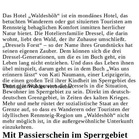
Das Hotel „Waldeshöh“ ist ein mondänes Hotel, das
betuchten Wanderern oder gut situierten Touristen am
Rennsteig behaglichen Komfort inmitten herrlicher
Natur bietet. Die Hoteliersfamilie Dressel, die darin
wohnt, liebt den Wald, der ihr Zuhause umschließt.
„Dressels Forst“ – so der Name ihres Grundstücks hat
seinen eigenen Zauber. Dem können sich die drei
Dressel-Generationen, um die es im Buch geht, ein
Leben lang nicht entziehen. Und dass das Leben ihnen
übel mitspielt, darum geht es in dem Buch „Was uns
erinnern lässt“ von Kati Naumann, einer Leipzigerin,
die einen großen Teil ihrer Kindheit im Sperrgebiet des
Denn plötzlich geraten die Dressels in die Situation,
Thüringer Waldes verbrachte.
Bewohner im Sperrgebiet zu sein. Direkt im deutsch-
deutschen Grenzgebiet, in Zeiten des kalten Krieges.
Mehr und mehr rüstet der sozialistische Staat an der
Grenze auf, so dass es Wanderern oder Touristen der
idyllischen Rennsteig-Region um „Waldeshöh“ nicht
mehr möglich ist, in die außergewöhnliche Unterkunft
einzukehren.
Mit Passierschein im Sperrgebiet