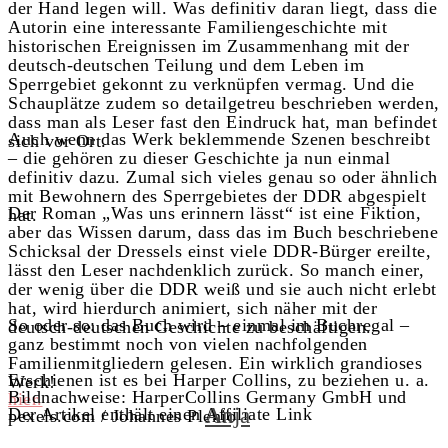
der Hand legen will. Was definitiv daran liegt, dass die
Autorin eine interessante Familiengeschichte mit
historischen Ereignissen im Zusammenhang mit der
deutsch-deutschen Teilung und dem Leben im
Sperrgebiet gekonnt zu verknüpfen vermag. Und die
Schauplätze zudem so detailgetreu beschrieben werden,
dass man als Leser fast den Eindruck hat, man befindet
Auch wenn das Werk beklemmende Szenen beschreibt
sich vor Ort.
– die gehören zu dieser Geschichte ja nun einmal
definitiv dazu. Zumal sich vieles genau so oder ähnlich
mit Bewohnern des Sperrgebietes der DDR abgespielt
Der Roman „Was uns erinnern lässt“ ist eine Fiktion,
hat.
aber das Wissen darum, dass das im Buch beschriebene
Schicksal der Dressels einst viele DDR-Bürger ereilte,
lässt den Leser nachdenklich zurück. So manch einer,
der wenig über die DDR weiß und sie auch nicht erlebt
hat, wird hierdurch animiert, sich näher mit der
So oder so: das Buch wird – einmal im Buchregal –
deutsch-deutschen Geschichte zu beschäftigen.
ganz bestimmt noch von vielen nachfolgenden
Familienmitgliedern gelesen. Ein wirklich grandioses
Erschienen ist es bei Harper Collins, zu beziehen u. a.
Werk!
Bildnachweise:
HarperCollins Germany GmbH und
hier.
Anja
Der Artikel enthält einen Affiliate Link
pexels.com /
Johannes Plenio