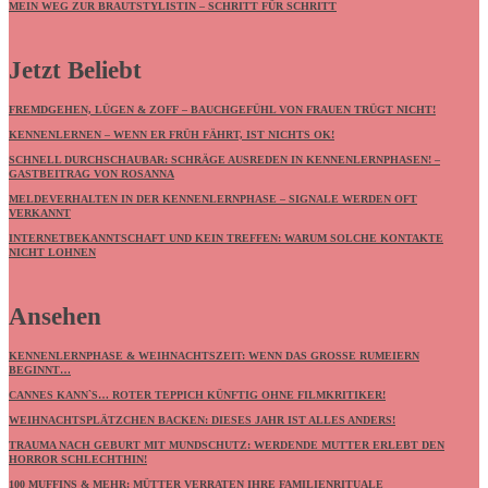
MEIN WEG ZUR BRAUTSTYLISTIN – SCHRITT FÜR SCHRITT
Jetzt Beliebt
FREMDGEHEN, LÜGEN & ZOFF – BAUCHGEFÜHL VON FRAUEN TRÜGT NICHT!
KENNENLERNEN – WENN ER FRÜH FÄHRT, IST NICHTS OK!
SCHNELL DURCHSCHAUBAR: SCHRÄGE AUSREDEN IN KENNENLERNPHASEN! –
GASTBEITRAG VON ROSANNA
MELDEVERHALTEN IN DER KENNENLERNPHASE – SIGNALE WERDEN OFT
VERKANNT
INTERNETBEKANNTSCHAFT UND KEIN TREFFEN: WARUM SOLCHE KONTAKTE
NICHT LOHNEN
Ansehen
KENNENLERNPHASE & WEIHNACHTSZEIT: WENN DAS GROSSE RUMEIERN B
EGINNT…
CANNES KANN`S… ROTER TEPPICH KÜNFTIG OHNE FILMKRITIKER!
WEIHNACHTSPLÄTZCHEN BACKEN: DIESES JAHR IST ALLES ANDERS!
TRAUMA NACH GEBURT MIT MUNDSCHUTZ: WERDENDE MUTTER ERLEBT DEN
HORROR SCHLECHTHIN!
100 MUFFINS & MEHR: MÜTTER VERRATEN IHRE FAMILIENRITUALE