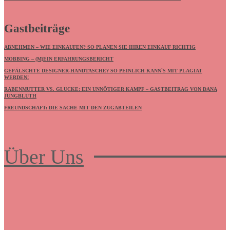
Gastbeiträge
ABNEHMEN – WIE EINKAUFEN? SO PLANEN SIE IHREN EINKAUF RICHTIG
MOBBING – (M)EIN ERFAHRUNGSBERICHT
GEFÄLSCHTE DESIGNER-HANDTASCHE? SO PEINLICH KANN`S MIT PLAGIAT
WERDEN!
RABENMUTTER VS. GLUCKE: EIN UNNÖTIGER KAMPF – GASTBEITRAG VON DANA
JUNGBLUTH
FREUNDSCHAFT: DIE SACHE MIT DEN ZUGABTEILEN
Über Uns
Frauenboulevard