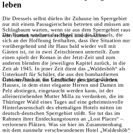
leben
Die Dressels selbst dürfen ihr Zuhause im Sperrgebiet
nur mit einem Passagierschein betreten und müssen am
Schlagbaum warten, wenn sie aus dem Sperrgebiet raus
Der Roman rund um das Hotel und die Dressels, die
oder zurück wieder in selbiges hinein wollen.
sich an der Hoffnung festhalten, dass ihre Situation nur
vorübergehend und ihr Haus bald wieder voll mit
Gästen ist, ist in zwei Zeitschienen unterteilt. Zum
einen spielt der Roman in der Jetzt-Zeit und zum
anderen blenden die jeweiligen Kapitel zurück, in die
Zeit ab 1945. In jener Zeit dient das „Waldeshöh“ als
Unterkunft für Schüler, die aus den bombardierten
Dass im Buch in die Geschichte des gut geführten
Gebieten hinaus, ins Ländliche, geschickt wurden.
Hauses, in dem einst elegante Herren und Damen im
Pelz abstiegen, eingetaucht werden kann, ist der
alleinerziehenden Mutter Milla zu verdanken, die im
Thüringer Wald eines Tages auf eine geheimnisvolle
Hinterlassenschaft des ehemaligen Hotels mitten im
deutsch-deutschen Sperrgebiet stößt. Sie tut das im
Rahmen ihrer Entdeckungstouren an „Lost Places“ –
verlorenen Plätzen. Was sie hier im Zusammenhang
mit dem nunmehr verschwundenem Hotel „Waldeshöh“