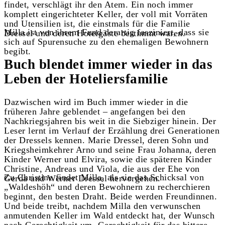
findet, verschlägt ihr den Atem. Ein noch immer
komplett eingerichteter Keller, der voll mit Vorräten
und Utensilien ist, die einstmals für die Familie
Milla ist von ihrem Fund derartig fasziniert, dass sie
Dressel und deren Hotelgäste bestimmt waren.
sich auf Spurensuche zu den ehemaligen Bewohnern
begibt.
Buch blendet immer wieder in das
Leben der Hoteliersfamilie
Dazwischen wird im Buch immer wieder in die
früheren Jahre geblendet – angefangen bei den
Nachkriegsjahren bis weit in die Siebziger hinein. Der
Leser lernt im Verlauf der Erzählung drei Generationen
der Dressels kennen. Marie Dressel, deren Sohn und
Kriegsheimkehrer Arno und seine Frau Johanna, deren
Kinder Werner und Elvira, sowie die späteren Kinder
Christine, Andreas und Viola, die aus der Ehe von
Zu Christine findet Milla, als sie das Schicksal von
Gerda und Werner Dressel hervorgehen.
„Waldeshöh“ und deren Bewohnern zu recherchieren
beginnt, den besten Draht. Beide werden Freundinnen.
Und beide treibt, nachdem Milla den verwunschen
anmutenden Keller im Wald entdeckt hat, der Wunsch
nach Gerechtigkeit um. Gerechtigkeit für das bittere