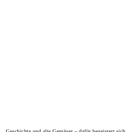
Geschichte und alte Gemäuer – dafür begeistert sich