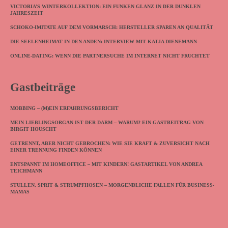
VICTORIA’S WINTERKOLLEKTION: EIN FUNKEN GLANZ IN DER DUNKLEN
JAHRESZEIT
SCHOKO-IMITATE AUF DEM VORMARSCH: HERSTELLER SPAREN AN QUALITÄT
DIE SEELENHEIMAT IN DEN ANDEN: INTERVIEW MIT KATJA DIENEMANN
ONLINE-DATING: WENN DIE PARTNERSUCHE IM INTERNET NICHT FRUCHTET
Gastbeiträge
MOBBING – (M)EIN ERFAHRUNGSBERICHT
MEIN LIEBLINGSORGAN IST DER DARM – WARUM? EIN GASTBEITRAG VON
BIRGIT HOUSCHT
GETRENNT, ABER NICHT GEBROCHEN: WIE SIE KRAFT & ZUVERSICHT NACH
EINER TRENNUNG FINDEN KÖNNEN
ENTSPANNT IM HOMEOFFICE – MIT KINDERN! GASTARTIKEL VON ANDREA
TEICHMANN
STULLEN, SPRIT & STRUMPFHOSEN – MORGENDLICHE FALLEN FÜR BUSINESS-
MAMAS