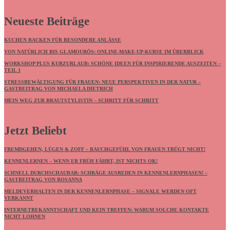
Neueste Beiträge
KUCHEN BACKEN FÜR BESONDERE ANLÄSSE
VON NATÜRLICH BIS GLAMOURÖS: ONLINE-MAKE-UP-KURSE IM ÜBERBLICK
WORKSHOP PLUS KURZURLAUB: SCHÖNE IDEEN FÜR INSPIRIERENDE AUSZEITEN –
TEIL 1
STRESSBEWÄLTIGUNG FÜR FRAUEN: NEUE PERSPEKTIVEN IN DER NATUR –
GASTBEITRAG VON MICHAELA DIETRICH
MEIN WEG ZUR BRAUTSTYLISTIN – SCHRITT FÜR SCHRITT
Jetzt Beliebt
FREMDGEHEN, LÜGEN & ZOFF – BAUCHGEFÜHL VON FRAUEN TRÜGT NICHT!
KENNENLERNEN – WENN ER FRÜH FÄHRT, IST NICHTS OK!
SCHNELL DURCHSCHAUBAR: SCHRÄGE AUSREDEN IN KENNENLERNPHASEN! –
GASTBEITRAG VON ROSANNA
MELDEVERHALTEN IN DER KENNENLERNPHASE – SIGNALE WERDEN OFT
VERKANNT
INTERNETBEKANNTSCHAFT UND KEIN TREFFEN: WARUM SOLCHE KONTAKTE
NICHT LOHNEN