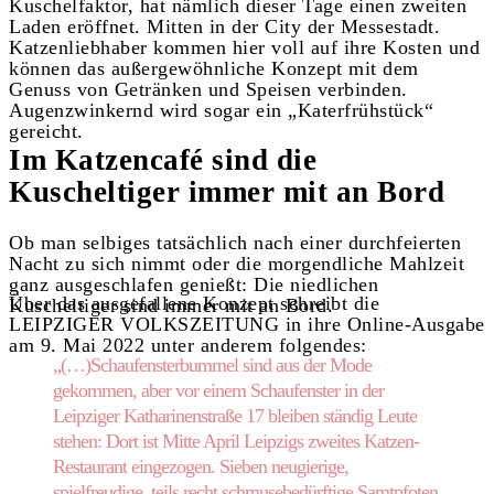
Kuschelfaktor, hat nämlich dieser Tage einen zweiten
Laden eröffnet. Mitten in der City der Messestadt.
Katzenliebhaber kommen hier voll auf ihre Kosten und
können das außergewöhnliche Konzept mit dem
Genuss von Getränken und Speisen verbinden.
Augenzwinkernd wird sogar ein „Katerfrühstück“
gereicht.
Im Katzencafé sind die
Kuscheltiger immer mit an Bord
Ob man selbiges tatsächlich nach einer durchfeierten
Nacht zu sich nimmt oder die morgendliche Mahlzeit
ganz ausgeschlafen genießt: Die niedlichen
Über das ausgefallene Konzept schreibt die
Kuscheltiger sind immer mit an Bord.
LEIPZIGER VOLKSZEITUNG in ihre Online-Ausgabe
am 9. Mai 2022 unter anderem folgendes:
„(…)Schaufensterbummel sind aus der Mode
gekommen, aber vor einem Schaufenster in der
Leipziger Katharinenstraße 17 bleiben ständig Leute
stehen: Dort ist Mitte April Leipzigs zweites Katzen-
Restaurant eingezogen. Sieben neugierige,
spielfreudige, teils recht schmusebedürftige Samtpfoten