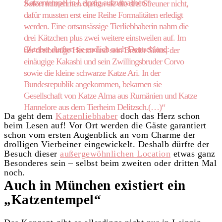
Katzentempel in Leipzig aufzumachen.“
Sofort mitnehmen durften sie die drei Streuner nicht,
dafür mussten erst eine Reihe Formalitäten erledigt
werden. Eine ortsansässige Tierliebhaberin nahm die
drei Kätzchen plus zwei weitere einstweilen auf. Im
Oktober durften sie endlich nach Deutschland:
der dreibeinige Hector und sein Bruder Sirius, der
einäugige Kakashi und sein Zwillingsbruder Corvo
sowie die kleine schwarze Katze Ari. In der
Bundesrepublik angekommen, bekamen sie
Gesellschaft von Katze Alma aus Rumänien und Katze
Hannelore aus dem Tierheim Delitzsch.(…)“
Da geht dem
Katzenliebhaber
doch das Herz schon
beim Lesen auf! Vor Ort werden die Gäste garantiert
schon vom ersten Augenblick an vom Charme der
drolligen Vierbeiner eingewickelt. Deshalb dürfte der
Besuch dieser
außergewöhnlichen Location
etwas ganz
Besonderes sein – selbst beim zweiten oder dritten Mal
noch.
Auch in München existiert ein
„Katzentempel“