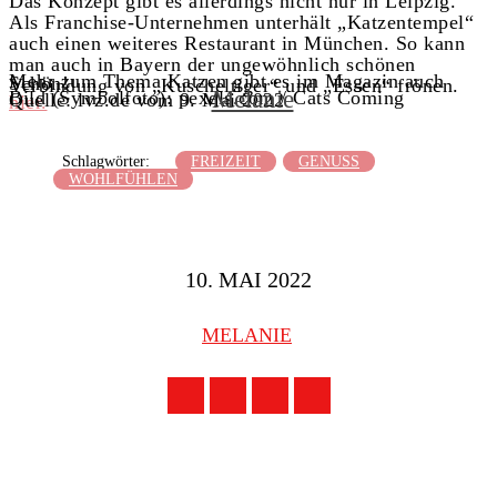
Das Konzept gibt es allerdings nicht nur in Leipzig.
Als Franchise-Unternehmen unterhält „Katzentempel“
auch einen weiteres Restaurant in München. So kann
man auch in Bayern der ungewöhnlich schönen
Mehr zum Thema Katzen gibt es im Magazin auch
Schön!
Verbindung von „Kuscheltiger“ und „Essen“ frönen.
Melanie
Bild (Symbolfoto): pexels.com / Cats Coming
Quelle: lvz.de vom 9. Mai 2022
hier.
Schlagwörter:
FREIZEIT
GENUSS
WOHLFÜHLEN
10. MAI 2022
MELANIE