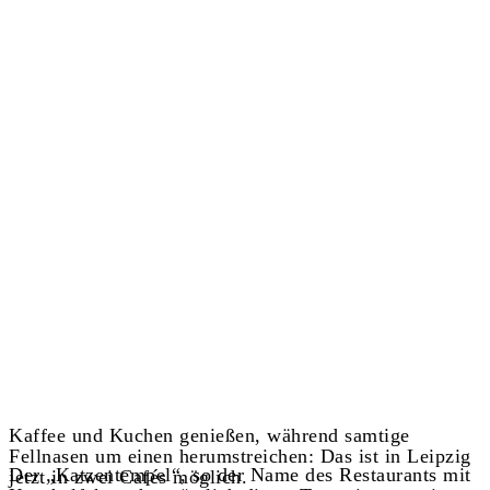
Kaffee und Kuchen genießen, während samtige
Fellnasen um einen herumstreichen: Das ist in Leipzig
Der „Katzentempel“, so der Name des Restaurants mit
jetzt in zwei Cafés möglich.