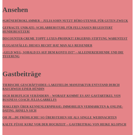
Ansehen
#GRÜNEBÜROKLAMMER – JULIA SOHN NUTZT BÜRO-UTENSIL FÜR GUTEN ZWECK
GEFRAGTE UNIKATE: SCHLABBERSTUHL FÜR FELLNASEN BEGEISTERT
HUNDEBESITZER!
DISCOUNTER-CREME TOPPT LUXUS-PRODUKT! ERGEBNIS STIFTUNG WARENTEST
FLUGAUSFÄLLE: DIESES RECHT HAT MAN ALS REISENDER
„GELD WEG, SOBALD ES AUF DEM KONTO IST“ – ALLEINERZIEHENDE UND DIE
TEUERUNG
Gastbeiträge
TIERISCHE GESCHÄFTSIDEE: LAKEFIELDS MANUFAKTUR ENTSTAND DURCH
BAUCHWEH EINER HÜNDIN
SICH BERUFLICH VERÄNDERN – WORAUF KOMMT ES AN? GASTARTIKEL VON
BUSINESS COACH JULIA GARRELFS
MAKLERIN ÜBER KENNENLERNPHASE: IMMOBILIEN VERMARKTEN & ONLINE-
DATING ÄHNELN SICH
OH JE…DU FRÖHLICHE! SO ÜBERSTEHEN SIE ALS SINGLE WEIHNACHTEN
KALTE FÜSSE KURZ VOR DER HOCHZEIT – GASTBEITRAG VON HEIKE KLOPSCH