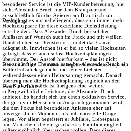
besonderer Service ist die VIP-Kundenbetreuung, hier
steht Alexander Bruch nur dem Brautpaar und
ausschließlich für das Agieren am Brauttisch zur
Deshalb ist es nur naheliegend, dass sich immer mehr
Verfügung.
Hochzeitspaare für diese exzellente Dienstleistung
entscheiden. Dass Alexander Bruch bei solchen
Anlässen auf Wunsch auch im Frack und mit weißen
Handschuhen zu Diensten ist, rundet das Ganze
adäquat ab. Inzwischen ist er bei so vielen Hochzeiten
gefragt, dass er auch selbst Hochzeitsplanungen
übernimmt. Der Anstoß hierfür kam – das ist nicht
Der zukünftige Ehemann hatte bei Alexander Bruch ein
verwunderlich! – durch ein angehendes Hochzeitspaar.
Butlerfrühstück gebucht und seiner Liebsten
währenddessen einen Heiratsantrag gemacht. Danach
übertrug man die Hochzeitsplanung sogleich an den
Das Butlerfrühstück ist übrigens eine weitere
FirstClass Butler.
außergewöhnliche Leistung, die Alexander Bruch
anbietet. Es handelt sich um einen exklusiven Service,
der gern von Menschen in Anspruch genommen wird,
die den Fokus bei besonderen Anlässen eher auf
unvergessliche Momente, als auf materielle Dinge
legen. Vor allem begeistert er Jubilare, Liebespaare
und Menschen, die ein geschätztes Familienmitglied
außergewöhnlich überraschen wollen. Dass dieses