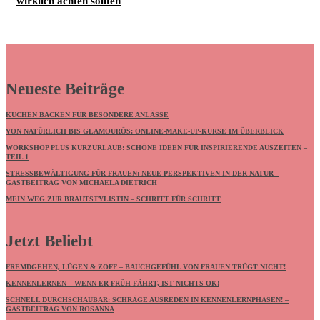
wirklich achten sollten
Neueste Beiträge
KUCHEN BACKEN FÜR BESONDERE ANLÄSSE
VON NATÜRLICH BIS GLAMOURÖS: ONLINE-MAKE-UP-KURSE IM ÜBERBLICK
WORKSHOP PLUS KURZURLAUB: SCHÖNE IDEEN FÜR INSPIRIERENDE AUSZEITEN –
TEIL 1
STRESSBEWÄLTIGUNG FÜR FRAUEN: NEUE PERSPEKTIVEN IN DER NATUR –
GASTBEITRAG VON MICHAELA DIETRICH
MEIN WEG ZUR BRAUTSTYLISTIN – SCHRITT FÜR SCHRITT
Jetzt Beliebt
FREMDGEHEN, LÜGEN & ZOFF – BAUCHGEFÜHL VON FRAUEN TRÜGT NICHT!
KENNENLERNEN – WENN ER FRÜH FÄHRT, IST NICHTS OK!
SCHNELL DURCHSCHAUBAR: SCHRÄGE AUSREDEN IN KENNENLERNPHASEN! –
GASTBEITRAG VON ROSANNA