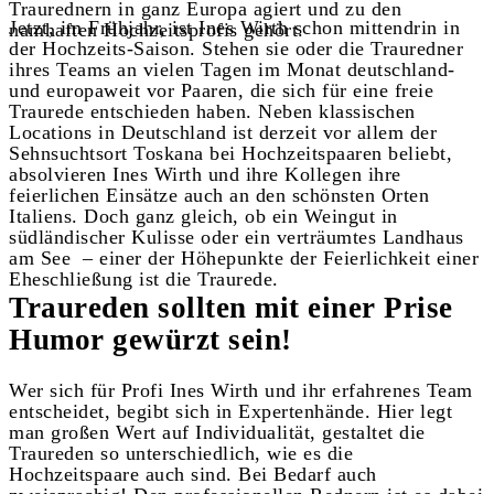
Traurednern in ganz Europa agiert und zu den
Jetzt, im Frühjahr, ist Ines Wirth schon mittendrin in
namhaften Hochzeitsprofis gehört.
der Hochzeits-Saison. Stehen sie oder die Trauredner
ihres Teams an vielen Tagen im Monat deutschland-
und europaweit vor Paaren, die sich für eine freie
Traurede entschieden haben. Neben klassischen
Locations in Deutschland ist derzeit vor allem der
Sehnsuchtsort Toskana bei Hochzeitspaaren beliebt,
absolvieren Ines Wirth und ihre Kollegen ihre
feierlichen Einsätze auch an den schönsten Orten
Italiens. Doch ganz gleich, ob ein Weingut in
südländischer Kulisse oder ein verträumtes Landhaus
am See – einer der Höhepunkte der Feierlichkeit einer
Eheschließung ist die Traurede.
Traureden sollten mit einer Prise
Humor gewürzt sein!
Wer sich für Profi Ines Wirth und ihr erfahrenes Team
entscheidet, begibt sich in Expertenhände. Hier legt
man großen Wert auf Individualität, gestaltet die
Traureden so unterschiedlich, wie es die
Hochzeitspaare auch sind. Bei Bedarf auch