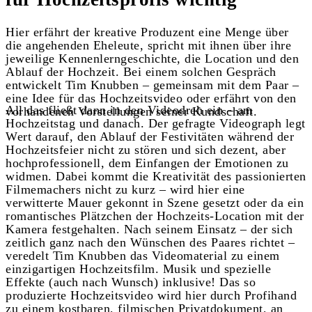
Hier erfährt der kreative Produzent eine Menge über
die angehenden Eheleute, spricht mit ihnen über ihre
jeweilige Kennenlerngeschichte, die Location und den
Ablauf der Hochzeit. Bei einem solchen Gespräch
entwickelt Tim Knubben – gemeinsam mit dem Paar –
eine Idee für das Hochzeitsvideo oder erfährt von den
All das fließt dann in den Videodreh ein – am
vorhandenen Vorstellungen seiner Kundschaft.
Hochzeitstag und danach. Der gefragte Videograph legt
Wert darauf, den Ablauf der Festivitäten während der
Hochzeitsfeier nicht zu stören und sich dezent, aber
hochprofessionell, dem Einfangen der Emotionen zu
widmen. Dabei kommt die Kreativität des passionierten
Filmemachers nicht zu kurz – wird hier eine
verwitterte Mauer gekonnt in Szene gesetzt oder da ein
romantisches Plätzchen der Hochzeits-Location mit der
Kamera festgehalten. Nach seinem Einsatz – der sich
zeitlich ganz nach den Wünschen des Paares richtet –
veredelt Tim Knubben das Videomaterial zu einem
einzigartigen Hochzeitsfilm. Musik und spezielle
Effekte (auch nach Wunsch) inklusive! Das so
produzierte Hochzeitsvideo wird hier durch Profihand
zu einem kostbaren, filmischen Privatdokument, an