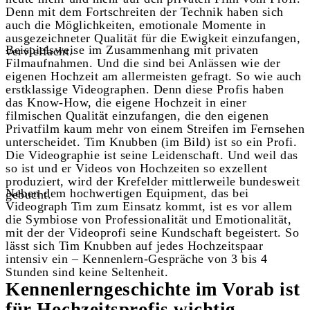
Denn mit dem Fortschreiten der Technik haben sich
auch die Möglichkeiten, emotionale Momente in
ausgezeichneter Qualität für die Ewigkeit einzufangen,
Beispielsweise im Zusammenhang mit privaten
vervielfacht.
Filmaufnahmen. Und die sind bei Anlässen wie der
eigenen Hochzeit am allermeisten gefragt. So wie auch
erstklassige Videographen. Denn diese Profis haben
das Know-How, die eigene Hochzeit in einer
filmischen Qualität einzufangen, die den eigenen
Privatfilm kaum mehr von einem Streifen im Fernsehen
unterscheidet. Tim Knubben (im Bild) ist so ein Profi.
Die Videographie ist seine Leidenschaft. Und weil das
so ist und er Videos von Hochzeiten so exzellent
produziert, wird der Krefelder mittlerweile bundesweit
Neben dem hochwertigen Equipment, das bei
gebucht.
Videograph Tim zum Einsatz kommt, ist es vor allem
die Symbiose von Professionalität und Emotionalität,
mit der der Videoprofi seine Kundschaft begeistert. So
lässt sich Tim Knubben auf jedes Hochzeitspaar
intensiv ein – Kennenlern-Gespräche von 3 bis 4
Stunden sind keine Seltenheit.
Kennenlerngeschichte im Vorab ist
für Hochzeitsprofis wichtig