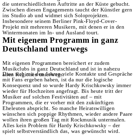
die unterschiedlichsten Auftritte an der Küste gebucht.
Zwischen diesen Engagements taucht der Künstler gern
ins Studio ab und widmet sich Soloprojekten.
Insbesondere seinem Berliner Pink-Floyd-Cover-
Projekt mit mehreren Musikern, mit denen er in den
Wintermonaten im In- und Ausland tourt.
Mit eigenem Programm in ganz
Deutschland unterwegs
Mit eigenen Programmen bereichert er zudem
Musikclubs in ganz Deutschland und ist in nahezu
Dass sich mit den Jahren viele Kontakte und Gespräche
allen Regionen unterwegs.
mit Fans ergeben haben, ist da nur die logische
Konsequenz und so wurde Hardy Krischkowsky immer
wieder für Hochzeiten angefragt. Bis heute tritt der
Musiker auf solchen Festivitäten auf – mit
Programmen, die er vorher mit den zukünftigen
Eheleuten abspricht. So manche Heiratswilligen
wünschen sich poppige Rhythmen, wieder andere Paare
wollen ihren großen Tag mit Rockmusik untermalen.
Alles kein Problem für Hardy Krischkowsky – der
spielt selbstverständlich das, was gewünscht wird.