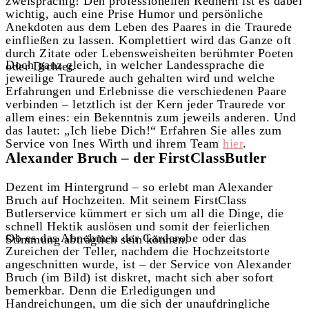
zweisprachig! Den professionellen Rednern ist es dabei
wichtig, auch eine Prise Humor und persönliche
Anekdoten aus dem Leben des Paares in die Traurede
einfließen zu lassen. Komplettiert wird das Ganze oft
durch Zitate oder Lebensweisheiten berühmter Poeten
Doch ganz gleich, in welcher Landessprache die
oder Dichter.
jeweilige Traurede auch gehalten wird und welche
Erfahrungen und Erlebnisse die verschiedenen Paare
verbinden – letztlich ist der Kern jeder Traurede vor
allem eines: ein Bekenntnis zum jeweils anderen. Und
das lautet: „Ich liebe Dich!“ Erfahren Sie alles zum
Service von Ines Wirth und ihrem Team
hier
.
Alexander Bruch – der FirstClassButler
Dezent im Hintergrund – so erlebt man Alexander
Bruch auf Hochzeiten. Mit seinem FirstClass
Butlerservice kümmert er sich um all die Dinge, die
schnell Hektik auslösen und somit der feierlichen
Ob es das Abnehmen der Garderobe oder das
Stimmung abträglich sein können.
Zureichen der Teller, nachdem die Hochzeitstorte
angeschnitten wurde, ist – der Service von Alexander
Bruch (im Bild) ist diskret, macht sich aber sofort
bemerkbar. Denn die Erledigungen und
Handreichungen, um die sich der unaufdringliche