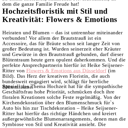
dem die ganze Familie Freude hat!
Hochzeitsfloristik mit Stil und
Kreativität: Flowers & Emotions
Heiraten und Blumen – das ist untrennbar miteinander
verbunden! Vor allem der Brautstrauß ist ein
Accessoire, das für Bräute schon seit langer Zeit von
großer Bedeutung ist. Wurden seinerzeit eher Kräuter
und Gewürze in den Brautstrauß gebunden, darf dieser
Blütentraum heute gern opulent daherkommen. Und die
perfekte Ansprechpartnerin hierfür ist Heike Seijsener-
Ritter von
Flowers & Emotions aus Düsseldorf
(im
Bild). Das Herz der kreativen Floristin, die auch
bundesweit engagiert wird, schlägt für herrliche
Speziell das Thema Hochzeit hat für die sympathische
Blütenträume.
Geschäftsfrau hohe Priorität, schmücken doch ihre
floralen Kreationen solche Feste regelmäßig. Von der
Kirchendekoration über den Blumenschmuck für`s
Auto bis hin zur Tischdekoration – Heike Seijsener-
Ritter hat hierfür das richtige Händchen und kreiert
außergewöhnliche Blumenarrangements, denen man die
Symbiose von Stil und Kreativität ansieht. Die