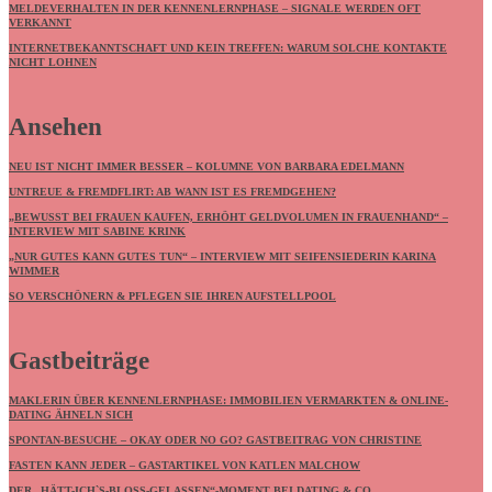
MELDEVERHALTEN IN DER KENNENLERNPHASE – SIGNALE WERDEN OFT
VERKANNT
INTERNETBEKANNTSCHAFT UND KEIN TREFFEN: WARUM SOLCHE KONTAKTE
NICHT LOHNEN
Ansehen
NEU IST NICHT IMMER BESSER – KOLUMNE VON BARBARA EDELMANN
UNTREUE & FREMDFLIRT: AB WANN IST ES FREMDGEHEN?
„BEWUSST BEI FRAUEN KAUFEN, ERHÖHT GELDVOLUMEN IN FRAUENHAND“ –
INTERVIEW MIT SABINE KRINK
„NUR GUTES KANN GUTES TUN“ – INTERVIEW MIT SEIFENSIEDERIN KARINA
WIMMER
SO VERSCHÖNERN & PFLEGEN SIE IHREN AUFSTELLPOOL
Gastbeiträge
MAKLERIN ÜBER KENNENLERNPHASE: IMMOBILIEN VERMARKTEN & ONLINE-
DATING ÄHNELN SICH
SPONTAN-BESUCHE – OKAY ODER NO GO? GASTBEITRAG VON CHRISTINE
FASTEN KANN JEDER – GASTARTIKEL VON KATLEN MALCHOW
DER „HÄTT-ICH`S-BLOSS-GELASSEN“-MOMENT BEI DATING & CO.