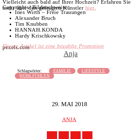
Vielleicht auch bald auf Ihrer Hochzeit? Erfahren Sie
Copyrights/ Bildnachweise:
mehr über den gefragten Künstler
hier.
Ines Wirth – Freie Trauungen
Alexander Bruch
Tim Knubben
HANNAH.KONDA
Hardy Krischkowsky
Dieser Artikel ist eine bezahlte Promotion
pexels.com
Anja
Schlagwörter:
FAMILIE
LIFESTYLE
WOHLFÜHLEN
29. MAI 2018
ANJA