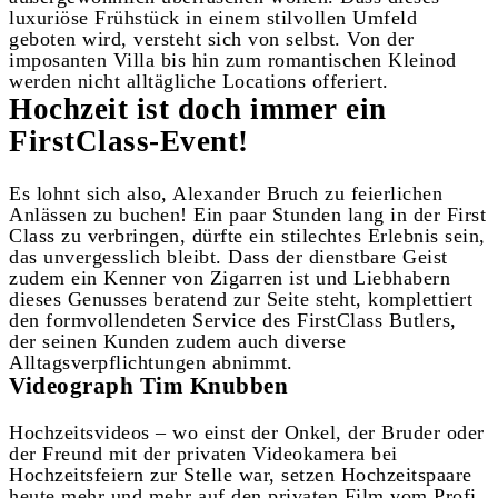
luxuriöse Frühstück in einem stilvollen Umfeld
geboten wird, versteht sich von selbst. Von der
imposanten Villa bis hin zum romantischen Kleinod
werden nicht alltägliche Locations offeriert.
Hochzeit ist doch immer ein
FirstClass-Event!
Es lohnt sich also, Alexander Bruch zu feierlichen
Anlässen zu buchen! Ein paar Stunden lang in der First
Class zu verbringen, dürfte ein stilechtes Erlebnis sein,
das unvergesslich bleibt. Dass der dienstbare Geist
zudem ein Kenner von Zigarren ist und Liebhabern
dieses Genusses beratend zur Seite steht, komplettiert
den formvollendeten Service des FirstClass Butlers,
der seinen Kunden zudem auch diverse
Alltagsverpflichtungen abnimmt.
Videograph Tim Knubben
Hochzeitsvideos – wo einst der Onkel, der Bruder oder
der Freund mit der privaten Videokamera bei
Hochzeitsfeiern zur Stelle war, setzen Hochzeitspaare
heute mehr und mehr auf den privaten Film vom Profi.