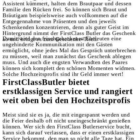
Assistent kümmert, halten dem Brautpaar und dessen
Familie den Rücken frei. So können sich Braut und
Bräutigam beispielsweise auch vollkommen auf die
Entgegennahme von Präsenten und den jeweils
Schenkenden konzentrieren, denn als guter Geist im
Hintergrund nimmt der FirstClass Butler das Geschenk
Damit wird den frischgebackenen Eheleuten eine
ab und bringt es zum Geschenke-Tisch.
ungehinderte Kommunikation mit den Gästen
ermöglicht, ohne jedes Mal das Gespräch unterbrechen
zu müssen, weil man zunächst das Geschenk ablegen
muss. Und auch die engsten Verwandten des Paares
können sich komplett den schönen Momenten widmen.
Solche Hochzeitsprofis sind ihr Geld immer wert!
FirstClassButler bietet
erstklassigen Service und rangiert
weit oben bei den Hochzeitsprofis
Meist sind sie es ja, die mit eingespannt werden und
die Feier deshalb oft nicht uneingeschränkt genießen
können. Wer sich den FirstClass Butlerservice bucht,
kann sich darauf verlassen, dass er einen erstklassigen
Service bekommt, den man so nicht alle Tage hat. Ein